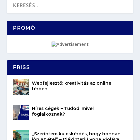
PROMÓ
FRISS
Webfejlesztő: kreativitás az online
térben
Híres cégek – Tudod, mivel
foglalkoznak?
„Szerintem kulcskérdés, hogy honnan
jön az étel” – Diákinterjú Vona Violával