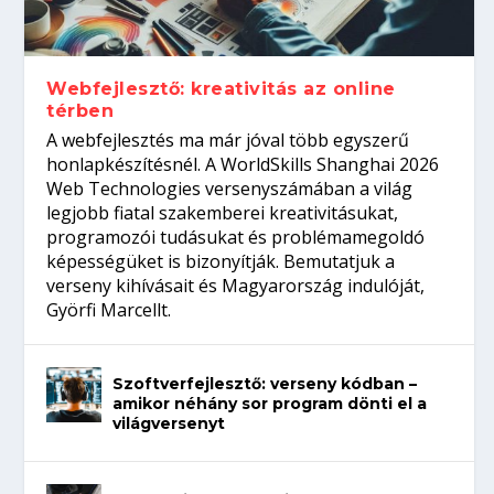
gépeket?
Tanulj szakmát!
amikor néhány sor program dönti el a
telefon nélkül?
világversenyt...
Webfejlesztő: kreativitás az online
térben
A webfejlesztés ma már jóval több egyszerű
honlapkészítésnél. A WorldSkills Shanghai 2026
Web Technologies versenyszámában a világ
legjobb fiatal szakemberei kreativitásukat,
programozói tudásukat és problémamegoldó
képességüket is bizonyítják. Bemutatjuk a
verseny kihívásait és Magyarország indulóját,
Györfi Marcellt.
Szoftverfejlesztő: verseny kódban –
amikor néhány sor program dönti el a
világversenyt