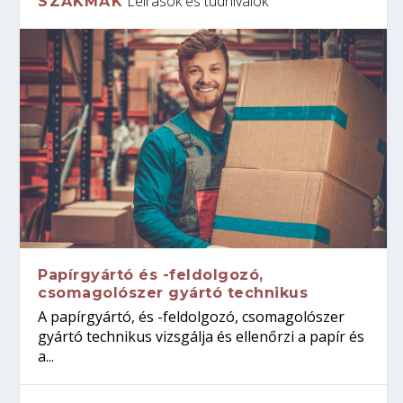
Leírások és tudnivalók
SZAKMÁK
Papírgyártó és -feldolgozó,
csomagolószer gyártó technikus
A papírgyártó, és -feldolgozó, csomagolószer
gyártó technikus vizsgálja és ellenőrzi a papír és
a...