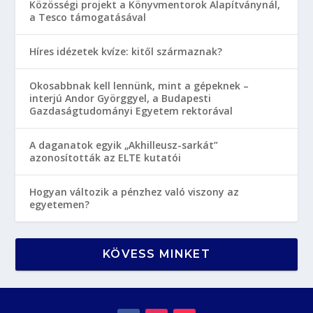
Közösségi projekt a Könyvmentorok Alapítványnál,
a Tesco támogatásával
Híres idézetek kvíze: kitől származnak?
Okosabbnak kell lennünk, mint a gépeknek –
interjú Andor Györggyel, a Budapesti
Gazdaságtudományi Egyetem rektorával
A daganatok egyik „Akhilleusz-sarkát”
azonosították az ELTE kutatói
Hogyan változik a pénzhez való viszony az
egyetemen?
KÖVESS MINKET