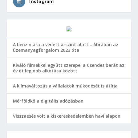
Instagram
A benzin ára a védett árszint alatt – Ábrában az
üzemanyagforgalom 2023 óta
Kiváló filmekkel együtt szerepel a Csendes barát az
év öt legjobb alkotása között
A klímaváltozás a vállalatok működését is átírja
Mérföldkő a digitális adózásban
Visszaesés volt a kiskereskedelemben havi alapon