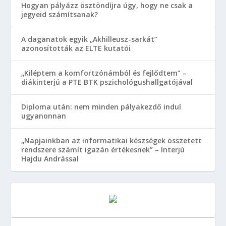
Hogyan pályázz ösztöndíjra úgy, hogy ne csak a
jegyeid számítsanak?
A daganatok egyik „Akhilleusz-sarkát”
azonosították az ELTE kutatói
„Kiléptem a komfortzónámból és fejlődtem” –
diákinterjú a PTE BTK pszichológushallgatójával
Diploma után: nem minden pályakezdő indul
ugyanonnan
„Napjainkban az informatikai készségek összetett
rendszere számít igazán értékesnek” – Interjú
Hajdu Andrással