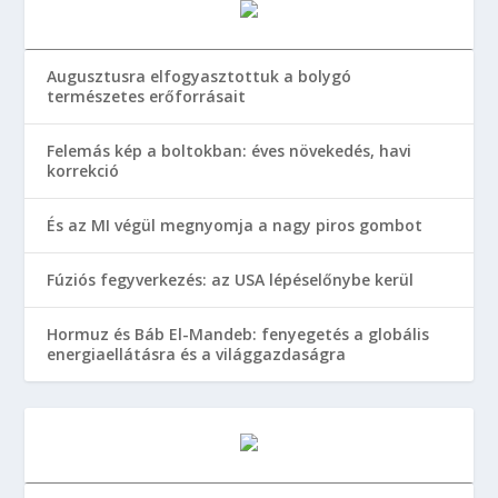
Augusztusra elfogyasztottuk a bolygó
természetes erőforrásait
Felemás kép a boltokban: éves növekedés, havi
korrekció
És az MI végül megnyomja a nagy piros gombot
Fúziós fegyverkezés: az USA lépéselőnybe kerül
Hormuz és Báb El-Mandeb: fenyegetés a globális
energiaellátásra és a világgazdaságra