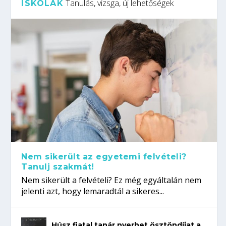
Tanulás, vizsga, új lehetőségek
ISKOLÁK
Nem sikerült az egyetemi felvételi?
Tanulj szakmát!
Nem sikerült a felvételi? Ez még egyáltalán nem
jelenti azt, hogy lemaradtál a sikeres...
Húsz fiatal tanár nyerhet ösztöndíjat a