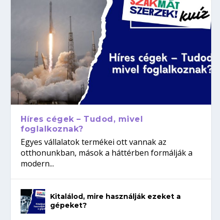
Híres cégek – Tudod, mivel
foglalkoznak?
Egyes vállalatok termékei ott vannak az
otthonunkban, mások a háttérben formálják a
modern...
Kitalálod, mire használják ezeket a
gépeket?