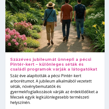
Százéves jubileumát ünnepli a pécsi
Pintér-kert – különleges séták és
családi programok várják a látogatókat
Száz éve alapították a pécsi Pintér-kert
arborétumot. A jubileum alkalmából vezetett
séták, növénybemutatók és
gyermekfoglalkozások várják az érdeklődőket a
Mecsek egyik legkülönlegesebb természeti
helyszínén.