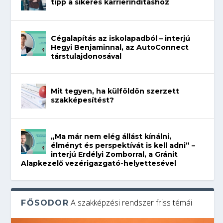
tipp a sikeres karrierindításhoz
Cégalapítás az iskolapadból – interjú
Hegyi Benjaminnal, az AutoConnect
társtulajdonosával
Mit tegyen, ha külföldön szerzett
szakképesítést?
„Ma már nem elég állást kínálni,
élményt és perspektívát is kell adni” –
interjú Erdélyi Zomborral, a Gránit
Alapkezelő vezérigazgató-helyettesével
A szakképzési rendszer friss témái
FŐSODOR