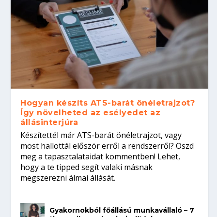
Hogyan készíts ATS-barát önéletrajzot?
Így növelheted az esélyedet az
állásinterjúra
Készítettél már ATS-barát önéletrajzot, vagy
most hallottál először erről a rendszerről? Oszd
meg a tapasztalataidat kommentben! Lehet,
hogy a te tipped segít valaki másnak
megszerezni álmai állását.
Gyakornokból főállású munkavállaló – 7