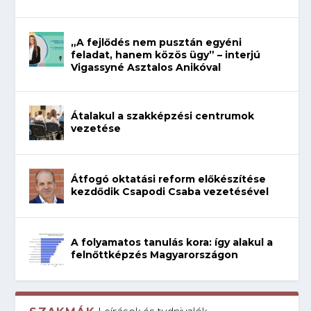
„A fejlődés nem pusztán egyéni
feladat, hanem közös ügy” – interjú
Vigassyné Asztalos Anikóval
Átalakul a szakképzési centrumok
vezetése
Átfogó oktatási reform előkészítése
kezdődik Csapodi Csaba vezetésével
A folyamatos tanulás kora: így alakul a
felnőttképzés Magyarországon