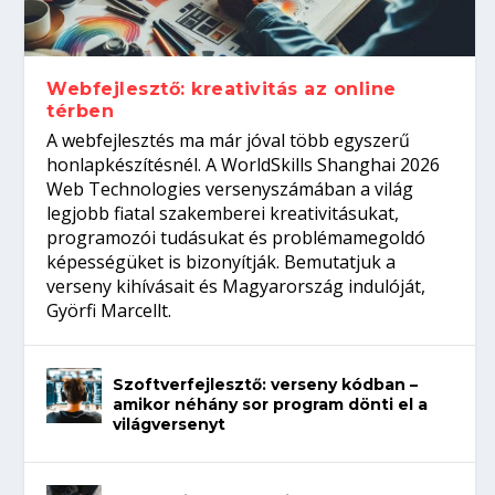
gépeket?
Tanulj szakmát!
amikor néhány sor program dönti el a
telefon nélkül?
világversenyt...
Webfejlesztő: kreativitás az online
térben
A webfejlesztés ma már jóval több egyszerű
honlapkészítésnél. A WorldSkills Shanghai 2026
Web Technologies versenyszámában a világ
legjobb fiatal szakemberei kreativitásukat,
programozói tudásukat és problémamegoldó
képességüket is bizonyítják. Bemutatjuk a
verseny kihívásait és Magyarország indulóját,
Györfi Marcellt.
Szoftverfejlesztő: verseny kódban –
amikor néhány sor program dönti el a
világversenyt