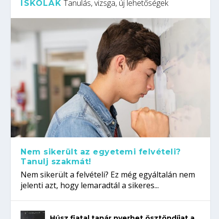
Tanulás, vizsga, új lehetőségek
ISKOLÁK
Nem sikerült az egyetemi felvételi?
Tanulj szakmát!
Nem sikerült a felvételi? Ez még egyáltalán nem
jelenti azt, hogy lemaradtál a sikeres...
Húsz fiatal tanár nyerhet ösztöndíjat a