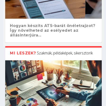
Hogyan készíts ATS-barát önéletrajzot?
Így növelheted az esélyedet az
állásinterjúra...
Szakmák, példaképek, sikersztorik
MI LESZEK?
Kitalálod, mire használják ezeket a
Nem sikerült az egyetemi felvételi?
Szoftverfejlesztő: verseny kódban –
Digitális detox – hogyan kapcsolódj ki