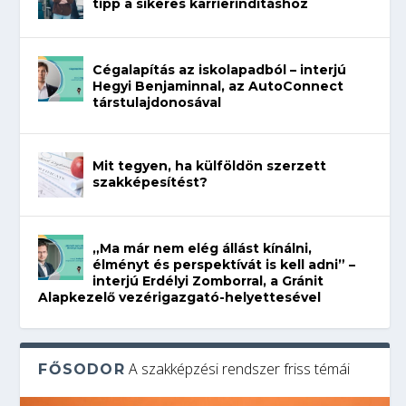
tipp a sikeres karrierindításhoz
Cégalapítás az iskolapadból – interjú
Hegyi Benjaminnal, az AutoConnect
társtulajdonosával
Mit tegyen, ha külföldön szerzett
szakképesítést?
„Ma már nem elég állást kínálni,
élményt és perspektívát is kell adni” –
interjú Erdélyi Zomborral, a Gránit
Alapkezelő vezérigazgató-helyettesével
A szakképzési rendszer friss témái
FŐSODOR