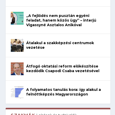
„A fejlődés nem pusztán egyéni
feladat, hanem közös ügy” – interjú
Vigassyné Asztalos Anikóval
Átalakul a szakképzési centrumok
vezetése
Átfogó oktatási reform előkészítése
kezdődik Csapodi Csaba vezetésével
A folyamatos tanulás kora: így alakul a
felnőttképzés Magyarországon