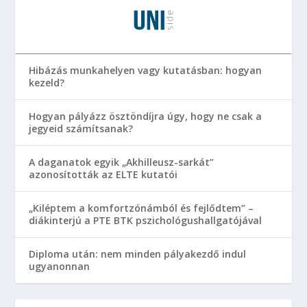
Hibázás munkahelyen vagy kutatásban: hogyan
kezeld?
Hogyan pályázz ösztöndíjra úgy, hogy ne csak a
jegyeid számítsanak?
A daganatok egyik „Akhilleusz-sarkát”
azonosították az ELTE kutatói
„Kiléptem a komfortzónámból és fejlődtem” –
diákinterjú a PTE BTK pszichológushallgatójával
Diploma után: nem minden pályakezdő indul
ugyanonnan