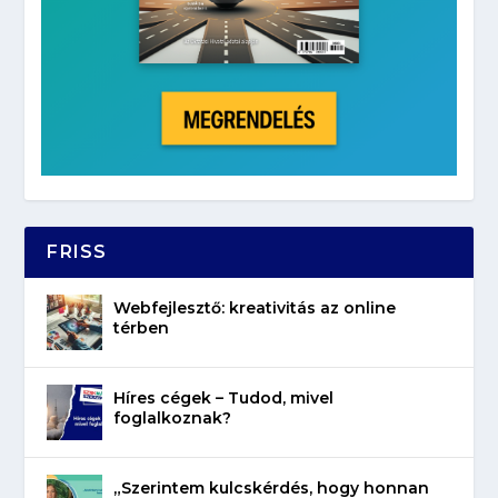
FRISS
Webfejlesztő: kreativitás az online
térben
Híres cégek – Tudod, mivel
foglalkoznak?
„Szerintem kulcskérdés, hogy honnan