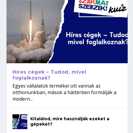
Híres cégek – Tudod, mivel
foglalkoznak?
Egyes vállalatok termékei ott vannak az
otthonunkban, mások a háttérben formálják a
modern...
Kitalálod, mire használják ezeket a
gépeket?