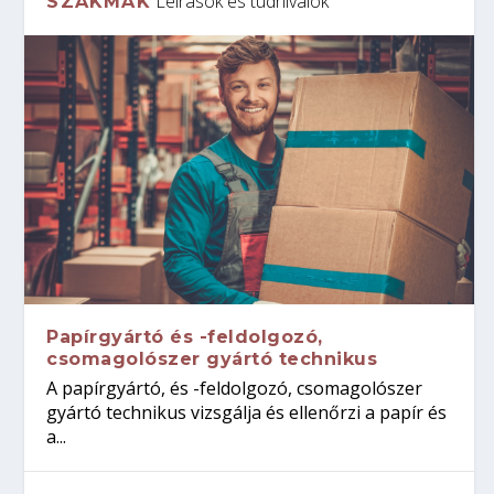
Leírások és tudnivalók
SZAKMÁK
Papírgyártó és -feldolgozó,
csomagolószer gyártó technikus
A papírgyártó, és -feldolgozó, csomagolószer
gyártó technikus vizsgálja és ellenőrzi a papír és
a...