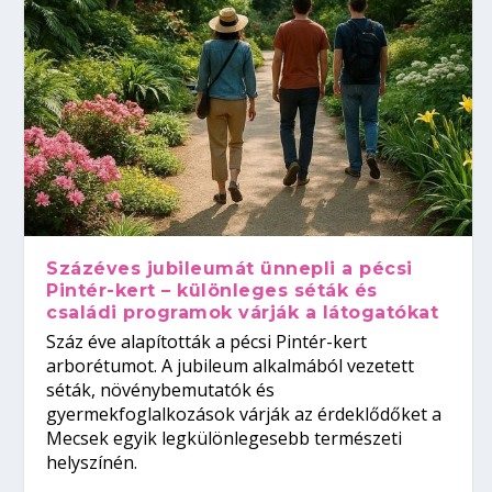
Százéves jubileumát ünnepli a pécsi
Pintér-kert – különleges séták és
családi programok várják a látogatókat
Száz éve alapították a pécsi Pintér-kert
arborétumot. A jubileum alkalmából vezetett
séták, növénybemutatók és
gyermekfoglalkozások várják az érdeklődőket a
Mecsek egyik legkülönlegesebb természeti
helyszínén.