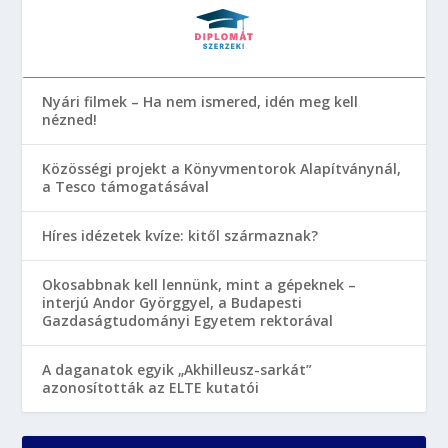
Nyári filmek – Ha nem ismered, idén meg kell
nézned!
Közösségi projekt a Könyvmentorok Alapítványnál,
a Tesco támogatásával
Híres idézetek kvíze: kitől származnak?
Okosabbnak kell lennünk, mint a gépeknek –
interjú Andor Györggyel, a Budapesti
Gazdaságtudományi Egyetem rektorával
A daganatok egyik „Akhilleusz-sarkát”
azonosították az ELTE kutatói