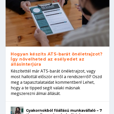
Hogyan készíts ATS-barát önéletrajzot?
Így növelheted az esélyedet az
állásinterjúra
Készítettél már ATS-barát önéletrajzot, vagy
most hallottál először erről a rendszerről? Oszd
meg a tapasztalataidat kommentben! Lehet,
hogy a te tipped segít valaki másnak
megszerezni álmai állását.
Gyakornokból főállású munkavállaló – 7