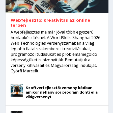
Így növelheted az esélyedet az
gépeket?
Tanulj szakmát!
amikor néhány sor program dönti el a
állásinterjúra...
világversenyt...
Webfejlesztő: kreativitás az online
térben
A webfejlesztés ma már jóval több egyszerű
honlapkészítésnél. A WorldSkills Shanghai 2026
Web Technologies versenyszámában a világ
legjobb fiatal szakemberei kreativitásukat,
programozói tudásukat és problémamegoldó
képességüket is bizonyítják. Bemutatjuk a
verseny kihívásait és Magyarország indulóját,
Györfi Marcellt.
Szoftverfejlesztő: verseny kódban –
amikor néhány sor program dönti el a
világversenyt