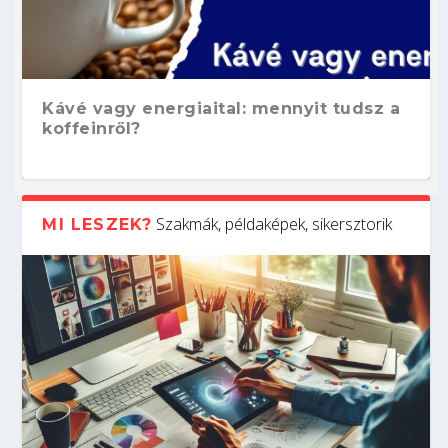
Kávé vagy energiaital: mennyit tudsz a
koffeinről?
Szakmák, példaképek, sikersztorik
MI LESZEK?
Hogyan készíts ATS-barát önéletrajzot?
Kitalálod, mire használják ezeket a
Nem sikerült az egyetemi felvételi?
Szoftverfejlesztő: verseny kódban –