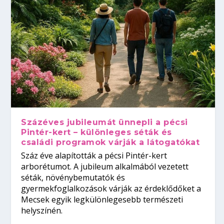
Százéves jubileumát ünnepli a pécsi
Pintér-kert – különleges séták és
családi programok várják a látogatókat
Száz éve alapították a pécsi Pintér-kert
arborétumot. A jubileum alkalmából vezetett
séták, növénybemutatók és
gyermekfoglalkozások várják az érdeklődőket a
Mecsek egyik legkülönlegesebb természeti
helyszínén.