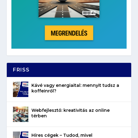
FRISS
Kávé vagy energiaital: mennyit tudsz a
koffeinről?
Webfejlesztő: kreativitás az online
térben
Híres cégek – Tudod, mivel