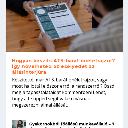
Hogyan készíts ATS-barát önéletrajzot?
Így növelheted az esélyedet az
állásinterjúra
Készítettél már ATS-barát önéletrajzot, vagy
most hallottál először erről a rendszerről? Oszd
meg a tapasztalataidat kommentben! Lehet,
hogy a te tipped segít valaki másnak
megszerezni álmai állását.
Gyakornokból főállású munkavállaló – 7