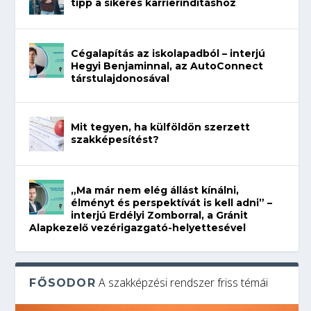
tipp a sikeres karrierindításhoz
Cégalapítás az iskolapadból – interjú
Hegyi Benjaminnal, az AutoConnect
társtulajdonosával
Mit tegyen, ha külföldön szerzett
szakképesítést?
„Ma már nem elég állást kínálni,
élményt és perspektívát is kell adni” –
interjú Erdélyi Zomborral, a Gránit
Alapkezelő vezérigazgató-helyettesével
A szakképzési rendszer friss témái
FŐSODOR