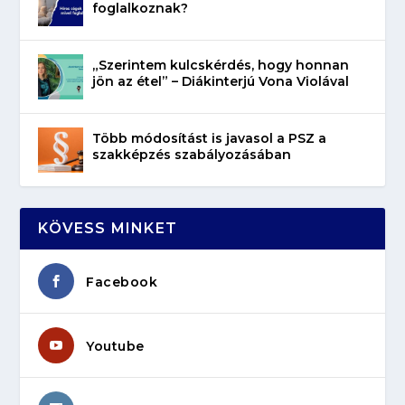
foglalkoznak?
„Szerintem kulcskérdés, hogy honnan
jön az étel” – Diákinterjú Vona Violával
Több módosítást is javasol a PSZ a
szakképzés szabályozásában
KÖVESS MINKET
Facebook
Youtube