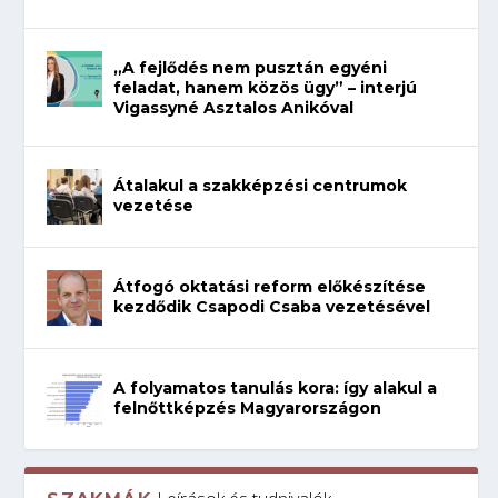
„A fejlődés nem pusztán egyéni
feladat, hanem közös ügy” – interjú
Vigassyné Asztalos Anikóval
Átalakul a szakképzési centrumok
vezetése
Átfogó oktatási reform előkészítése
kezdődik Csapodi Csaba vezetésével
A folyamatos tanulás kora: így alakul a
felnőttképzés Magyarországon