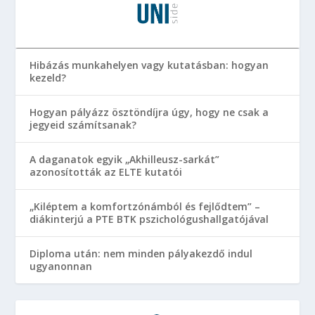
Hibázás munkahelyen vagy kutatásban: hogyan
kezeld?
Hogyan pályázz ösztöndíjra úgy, hogy ne csak a
jegyeid számítsanak?
A daganatok egyik „Akhilleusz-sarkát”
azonosították az ELTE kutatói
„Kiléptem a komfortzónámból és fejlődtem” –
diákinterjú a PTE BTK pszichológushallgatójával
Diploma után: nem minden pályakezdő indul
ugyanonnan