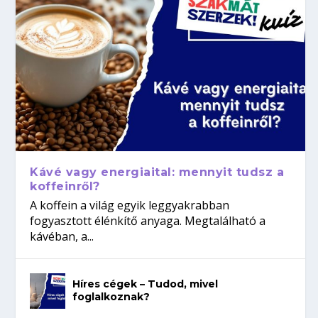
Kávé vagy energiaital: mennyit tudsz a
koffeinről?
A koffein a világ egyik leggyakrabban
fogyasztott élénkítő anyaga. Megtalálható a
kávéban, a...
Híres cégek – Tudod, mivel
foglalkoznak?