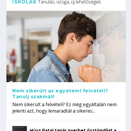
Tanulás, vizsga, új lehetőségek
ISKOLÁK
Nem sikerült az egyetemi felvételi?
Tanulj szakmát!
Nem sikerült a felvételi? Ez még egyáltalán nem
jelenti azt, hogy lemaradtál a sikeres...
Húsz fiatal tanár nyerhet ösztöndíjat a