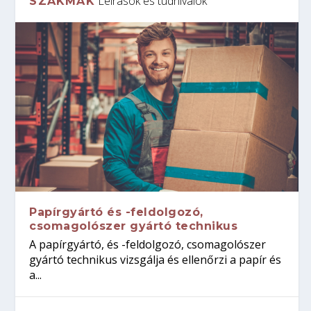
Leírások és tudnivalók
SZAKMÁK
Papírgyártó és -feldolgozó,
csomagolószer gyártó technikus
A papírgyártó, és -feldolgozó, csomagolószer
gyártó technikus vizsgálja és ellenőrzi a papír és
a...