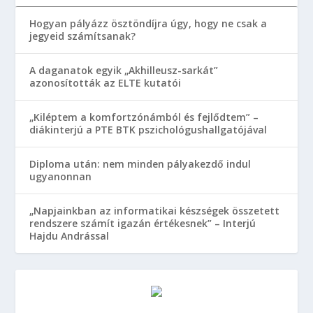
Hogyan pályázz ösztöndíjra úgy, hogy ne csak a
jegyeid számítsanak?
A daganatok egyik „Akhilleusz-sarkát”
azonosították az ELTE kutatói
„Kiléptem a komfortzónámból és fejlődtem” –
diákinterjú a PTE BTK pszichológushallgatójával
Diploma után: nem minden pályakezdő indul
ugyanonnan
„Napjainkban az informatikai készségek összetett
rendszere számít igazán értékesnek” – Interjú
Hajdu Andrással