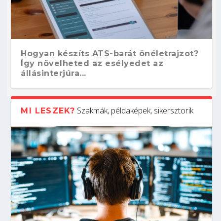
Hogyan készíts ATS-barát önéletrajzot?
Így növelheted az esélyedet az
állásinterjúra...
Szakmák, példaképek, sikersztorik
MI LESZEK?
Kitalálod, mire használják ezeket a
Nem sikerült az egyetemi felvételi?
Szoftverfejlesztő: verseny kódban –
Digitális detox – hogyan kapcsolódj ki