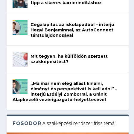
tipp a sikeres karrierindításhoz
Cégalapítás az iskolapadból – interjú
Hegyi Benjaminnal, az AutoConnect
társtulajdonosával
Mit tegyen, ha külföldön szerzett
szakképesítést?
„Ma már nem elég állást kínálni,
élményt és perspektívát is kell adni” –
interjú Erdélyi Zomborral, a Gránit
Alapkezelő vezérigazgató-helyettesével
A szakképzési rendszer friss témái
FŐSODOR