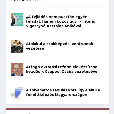
„A fejlődés nem pusztán egyéni
feladat, hanem közös ügy” – interjú
Vigassyné Asztalos Anikóval
Átalakul a szakképzési centrumok
vezetése
Átfogó oktatási reform előkészítése
kezdődik Csapodi Csaba vezetésével
A folyamatos tanulás kora: így alakul a
felnőttképzés Magyarországon