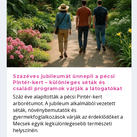
Százéves jubileumát ünnepli a pécsi
Pintér-kert – különleges séták és
családi programok várják a látogatókat
Száz éve alapították a pécsi Pintér-kert
arborétumot. A jubileum alkalmából vezetett
séták, növénybemutatók és
gyermekfoglalkozások várják az érdeklődőket a
Mecsek egyik legkülönlegesebb természeti
helyszínén.