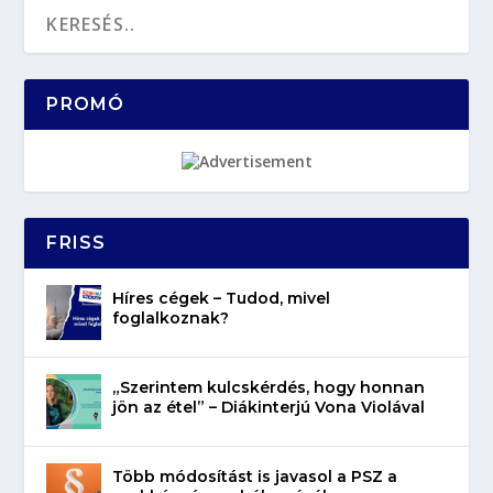
PROMÓ
FRISS
Híres cégek – Tudod, mivel
foglalkoznak?
„Szerintem kulcskérdés, hogy honnan
jön az étel” – Diákinterjú Vona Violával
Több módosítást is javasol a PSZ a