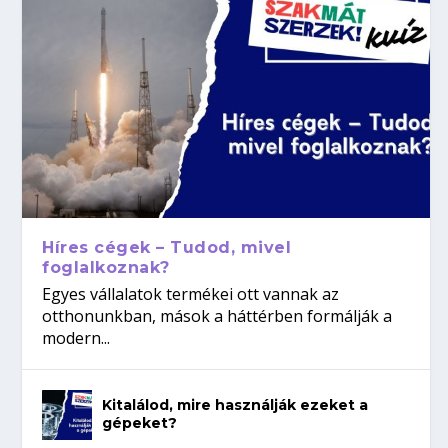
Híres cégek – Tudod, mivel
foglalkoznak?
Egyes vállalatok termékei ott vannak az
otthonunkban, mások a háttérben formálják a
modern...
Kitalálod, mire használják ezeket a
gépeket?