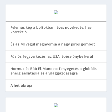
Felemás kép a boltokban: éves növekedés, havi
korrekció
És az MI végül megnyomja a nagy piros gombot
Fúziós fegyverkezés: az USA lépéselőnybe kerül
Hormuz és Báb El-Mandeb: fenyegetés a globális
energiaellátásra és a világgazdaságra
A hét ábrája