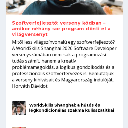
gépeket?
Tanulj szakmát!
amikor néhány sor program dönti el a
telefon nélkül?
világversenyt...
Szoftverfejlesztő: verseny kódban –
amikor néhány sor program dönti el a
világversenyt
Mitől lesz világszínvonalú egy szoftverfejlesztő?
A WorldSkills Shanghai 2026 Software Developer
versenyszámában nemcsak a programozási
tudás számít, hanem a kreatív
problémamegoldás, a logikus gondolkodás és a
professzionális szoftvertervezés is. Bemutatjuk
a verseny kihívásait és Magyarország indulóját,
Horváth Dávidot.
WorldSkills Shanghai: a hűtés és
légkondicionálás szakma kulisszatitkai