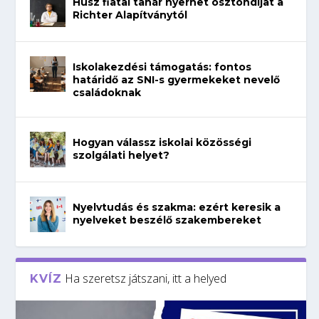
Húsz fiatal tanár nyerhet ösztöndíjat a
Richter Alapítványtól
Iskolakezdési támogatás: fontos
határidő az SNI-s gyermekeket nevelő
családoknak
Hogyan válassz iskolai közösségi
szolgálati helyet?
Nyelvtudás és szakma: ezért keresik a
nyelveket beszélő szakembereket
Ha szeretsz játszani, itt a helyed
KVÍZ