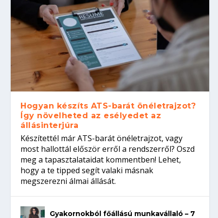
Hogyan készíts ATS-barát önéletrajzot?
Így növelheted az esélyedet az
állásinterjúra
Készítettél már ATS-barát önéletrajzot, vagy
most hallottál először erről a rendszerről? Oszd
meg a tapasztalataidat kommentben! Lehet,
hogy a te tipped segít valaki másnak
megszerezni álmai állását.
Gyakornokból főállású munkavállaló – 7