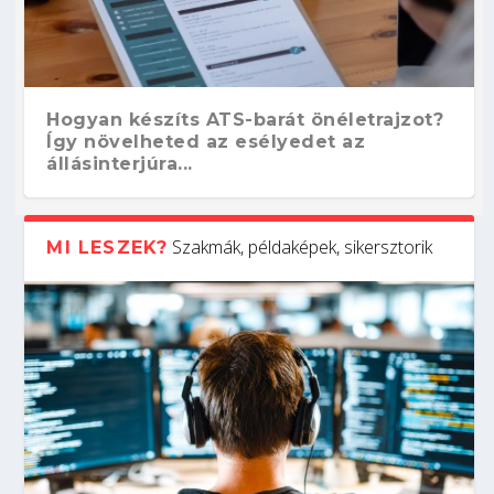
Hogyan készíts ATS-barát önéletrajzot?
Így növelheted az esélyedet az
állásinterjúra...
Szakmák, példaképek, sikersztorik
MI LESZEK?
Kitalálod, mire használják ezeket a
Nem sikerült az egyetemi felvételi?
Szoftverfejlesztő: verseny kódban –
Digitális detox – hogyan kapcsolódj ki