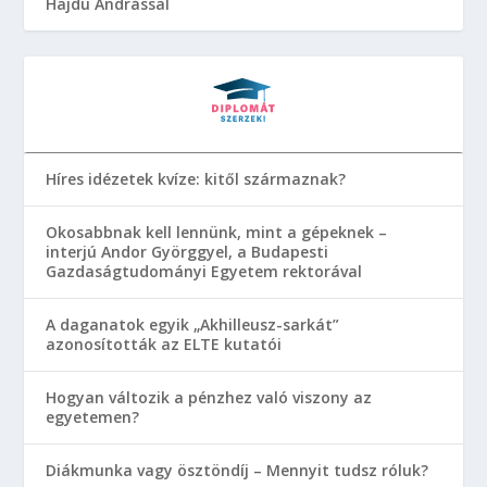
Hajdu Andrással
Híres idézetek kvíze: kitől származnak?
Okosabbnak kell lennünk, mint a gépeknek –
interjú Andor Györggyel, a Budapesti
Gazdaságtudományi Egyetem rektorával
A daganatok egyik „Akhilleusz-sarkát”
azonosították az ELTE kutatói
Hogyan változik a pénzhez való viszony az
egyetemen?
Diákmunka vagy ösztöndíj – Mennyit tudsz róluk?