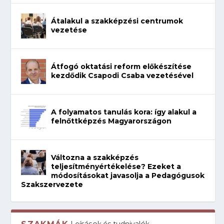
Átalakul a szakképzési centrumok
vezetése
Átfogó oktatási reform előkészítése
kezdődik Csapodi Csaba vezetésével
A folyamatos tanulás kora: így alakul a
felnőttképzés Magyarországon
Változna a szakképzés
teljesítményértékelése? Ezeket a
módosításokat javasolja a Pedagógusok
Szakszervezete
Leírások és tudnivalók