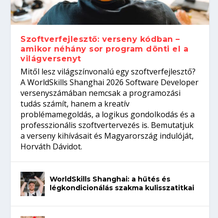
gépeket?
Tanulj szakmát!
amikor néhány sor program dönti el a
telefon nélkül?
világversenyt...
Szoftverfejlesztő: verseny kódban –
amikor néhány sor program dönti el a
világversenyt
Mitől lesz világszínvonalú egy szoftverfejlesztő?
A WorldSkills Shanghai 2026 Software Developer
versenyszámában nemcsak a programozási
tudás számít, hanem a kreatív
problémamegoldás, a logikus gondolkodás és a
professzionális szoftvertervezés is. Bemutatjuk
a verseny kihívásait és Magyarország indulóját,
Horváth Dávidot.
WorldSkills Shanghai: a hűtés és
légkondicionálás szakma kulisszatitkai