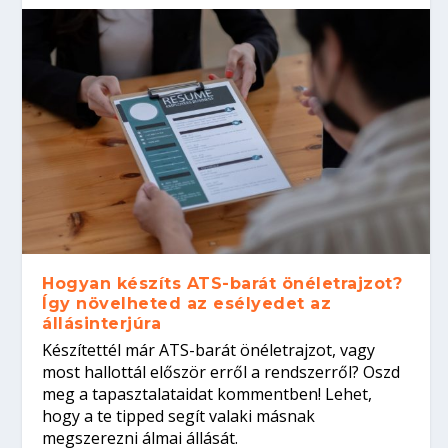
Hogyan készíts ATS-barát önéletrajzot?
Így növelheted az esélyedet az
állásinterjúra
Készítettél már ATS-barát önéletrajzot, vagy
most hallottál először erről a rendszerről? Oszd
meg a tapasztalataidat kommentben! Lehet,
hogy a te tipped segít valaki másnak
megszerezni álmai állását.