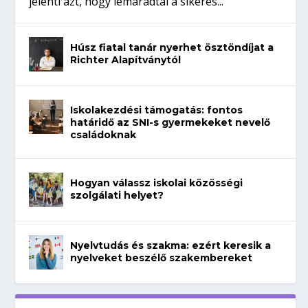
jelenti azt, hogy lemaradtál a sikeres...
Húsz fiatal tanár nyerhet ösztöndíjat a
Richter Alapítványtól
Iskolakezdési támogatás: fontos
határidő az SNI-s gyermekeket nevelő
családoknak
Hogyan válassz iskolai közösségi
szolgálati helyet?
Nyelvtudás és szakma: ezért keresik a
nyelveket beszélő szakembereket