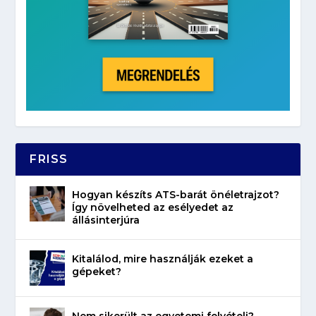
FRISS
Hogyan készíts ATS-barát önéletrajzot?
Így növelheted az esélyedet az
állásinterjúra
Kitalálod, mire használják ezeket a
gépeket?
Nem sikerült az egyetemi felvételi?