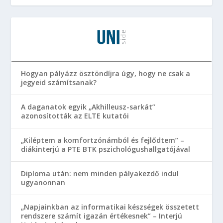
Hogyan pályázz ösztöndíjra úgy, hogy ne csak a
jegyeid számítsanak?
A daganatok egyik „Akhilleusz-sarkát”
azonosították az ELTE kutatói
„Kiléptem a komfortzónámból és fejlődtem” –
diákinterjú a PTE BTK pszichológushallgatójával
Diploma után: nem minden pályakezdő indul
ugyanonnan
„Napjainkban az informatikai készségek összetett
rendszere számít igazán értékesnek” – Interjú