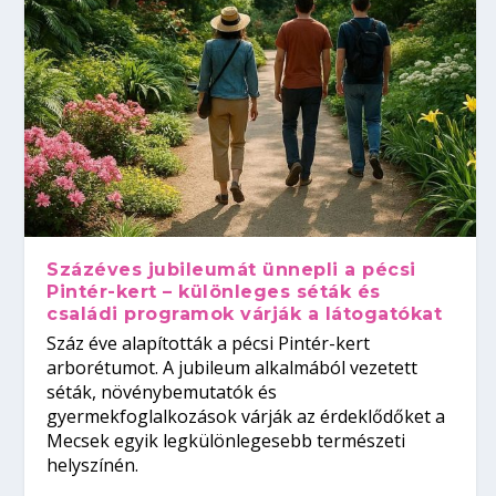
Százéves jubileumát ünnepli a pécsi
Pintér-kert – különleges séták és
családi programok várják a látogatókat
Száz éve alapították a pécsi Pintér-kert
arborétumot. A jubileum alkalmából vezetett
séták, növénybemutatók és
gyermekfoglalkozások várják az érdeklődőket a
Mecsek egyik legkülönlegesebb természeti
helyszínén.