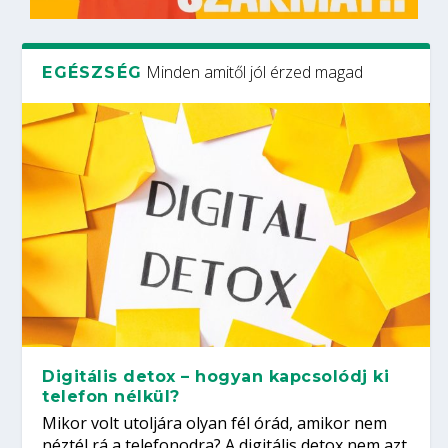
Minden amitől jól érzed magad
EGÉSZSÉG
Digitális detox – hogyan kapcsolódj ki
telefon nélkül?
Mikor volt utoljára olyan fél órád, amikor nem
néztél rá a telefonodra? A digitális detox nem azt