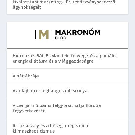
kiválasztani marketing-, Pr, rendezvényszervező
ügynökségeit
Hormuz és Báb El-Mandeb: fenyegetés a globális
energiaellátásra és a világgazdaságra
A hét ábrája
Az olajhorror leghangosabb sikolya
A civil járműipar is felgyorsíthatja Európa
fegyverkezését
Itt az aszály és a hőség, mégis nő a
klímaszkepticizmus