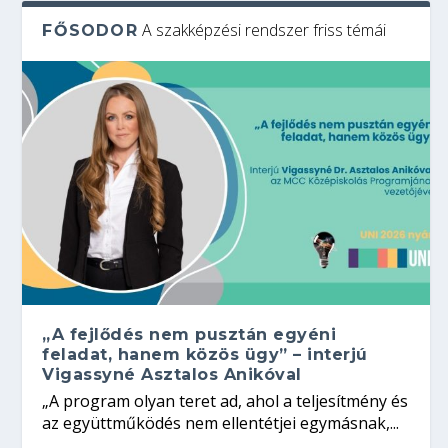
A szakképzési rendszer friss témái
FŐSODOR
„A fejlődés nem pusztán egyéni
feladat, hanem közös ügy” – interjú
Vigassyné Asztalos Anikóval
„A program olyan teret ad, ahol a teljesítmény és
az együttműködés nem ellentétjei egymásnak,...