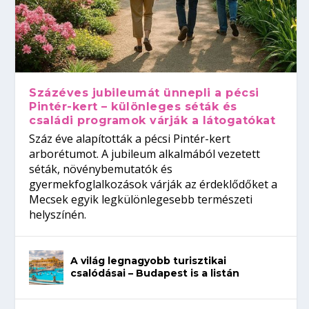
Százéves jubileumát ünnepli a pécsi
Pintér-kert – különleges séták és
családi programok várják a látogatókat
Száz éve alapították a pécsi Pintér-kert
arborétumot. A jubileum alkalmából vezetett
séták, növénybemutatók és
gyermekfoglalkozások várják az érdeklődőket a
Mecsek egyik legkülönlegesebb természeti
helyszínén.
A világ legnagyobb turisztikai
csalódásai – Budapest is a listán