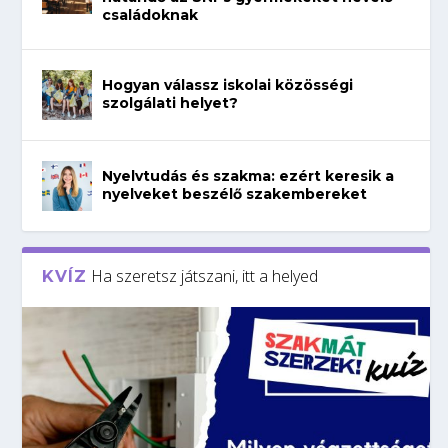
családoknak
Hogyan válassz iskolai közösségi
szolgálati helyet?
Nyelvtudás és szakma: ezért keresik a
nyelveket beszélő szakembereket
Ha szeretsz játszani, itt a helyed
KVÍZ