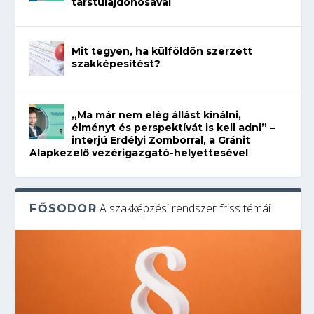
társtulajdonosával
Mit tegyen, ha külföldön szerzett
szakképesítést?
„Ma már nem elég állást kínálni,
élményt és perspektívát is kell adni” –
interjú Erdélyi Zomborral, a Gránit
Alapkezelő vezérigazgató-helyettesével
A szakképzési rendszer friss témái
FŐSODOR