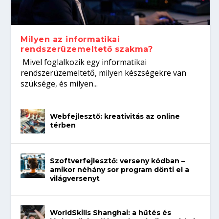
koffeinről?
Így növelheted az esélyedet az
gépeket?
Tanulj szakmát!
állásinterjúra...
Milyen az informatikai
rendszerüzemeltető szakma?
Mivel foglalkozik egy informatikai
rendszerüzemeltető, milyen készségekre van
szüksége, és milyen...
Webfejlesztő: kreativitás az online
térben
Szoftverfejlesztő: verseny kódban –
amikor néhány sor program dönti el a
világversenyt
WorldSkills Shanghai: a hűtés és