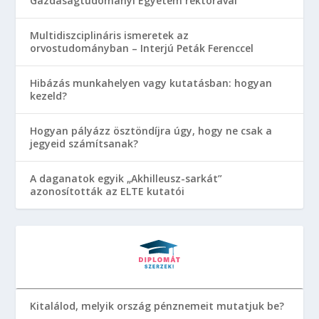
Gazdaságtudományi Egyetem rektorával
Multidiszciplináris ismeretek az
orvostudományban – Interjú Peták Ferenccel
Hibázás munkahelyen vagy kutatásban: hogyan
kezeld?
Hogyan pályázz ösztöndíjra úgy, hogy ne csak a
jegyeid számítsanak?
A daganatok egyik „Akhilleusz-sarkát”
azonosították az ELTE kutatói
Kitalálod, melyik ország pénznemeit mutatjuk be?