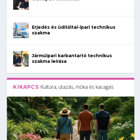
Erjedés és üdítőital-ipari technikus
szakma
Járműipari karbantartó technikus
szakma leírása
Kultúra, utazás, móka és kacagás
KIKAPCS