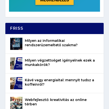
FRISS
Milyen az informatikai
rendszerüzemeltető szakma?
Milyen végzettséget igényelnek ezek a
munkakörök?
Kávé vagy energiaital: mennyit tudsz a
koffeinről?
Webfejlesztő: kreativitás az online
térben