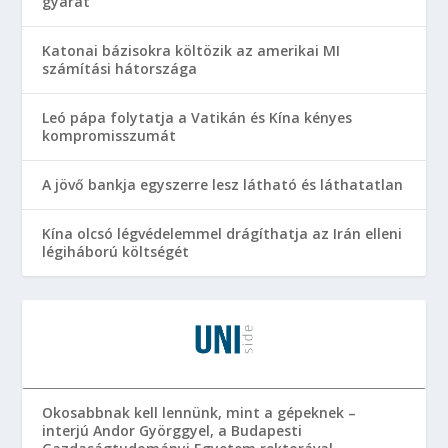
gyárat
Katonai bázisokra költözik az amerikai MI
számítási hátországa
Leó pápa folytatja a Vatikán és Kína kényes
kompromisszumát
A jövő bankja egyszerre lesz látható és láthatatlan
Kína olcsó légvédelemmel drágíthatja az Irán elleni
légiháború költségét
Okosabbnak kell lennünk, mint a gépeknek –
interjú Andor Györggyel, a Budapesti