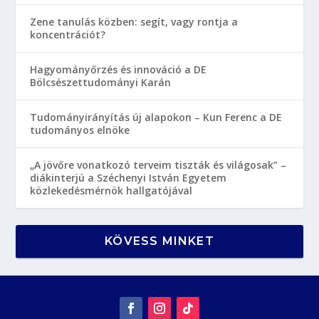
Zene tanulás közben: segít, vagy rontja a
koncentrációt?
Hagyományőrzés és innováció a DE
Bölcsészettudományi Karán
Tudományirányítás új alapokon – Kun Ferenc a DE
tudományos elnöke
„A jövőre vonatkozó terveim tiszták és világosak” –
diákinterjú a Széchenyi István Egyetem
közlekedésmérnök hallgatójával
KÖVESS MINKET