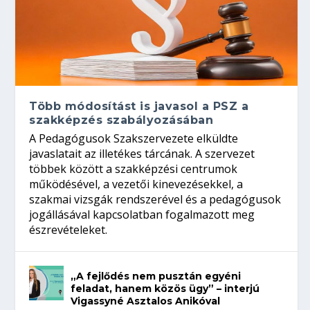
Több módosítást is javasol a PSZ a
szakképzés szabályozásában
A Pedagógusok Szakszervezete elküldte
javaslatait az illetékes tárcának. A szervezet
többek között a szakképzési centrumok
működésével, a vezetői kinevezésekkel, a
szakmai vizsgák rendszerével és a pedagógusok
jogállásával kapcsolatban fogalmazott meg
észrevételeket.
„A fejlődés nem pusztán egyéni
feladat, hanem közös ügy” – interjú
Vigassyné Asztalos Anikóval