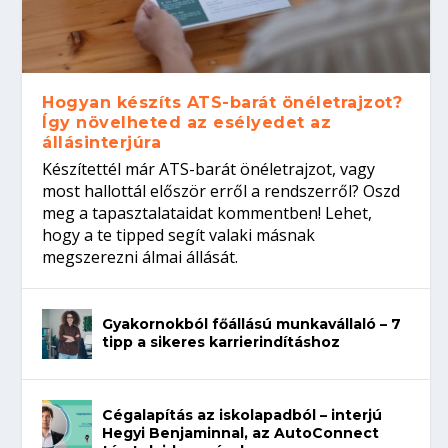
Hogyan készíts ATS-barát önéletrajzot?
Így növelheted az esélyedet az
állásinterjúra
Készítettél már ATS-barát önéletrajzot, vagy
most hallottál először erről a rendszerről? Oszd
meg a tapasztalataidat kommentben! Lehet,
hogy a te tipped segít valaki másnak
megszerezni álmai állását.
Gyakornokból főállású munkavállaló – 7
tipp a sikeres karrierindításhoz
Cégalapítás az iskolapadból – interjú
Hegyi Benjaminnal, az AutoConnect