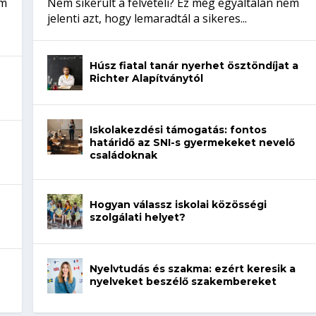
em
Nem sikerült a felvételi? Ez még egyáltalán nem
jelenti azt, hogy lemaradtál a sikeres...
Húsz fiatal tanár nyerhet ösztöndíjat a
Richter Alapítványtól
Iskolakezdési támogatás: fontos
határidő az SNI-s gyermekeket nevelő
családoknak
Hogyan válassz iskolai közösségi
szolgálati helyet?
Nyelvtudás és szakma: ezért keresik a
nyelveket beszélő szakembereket