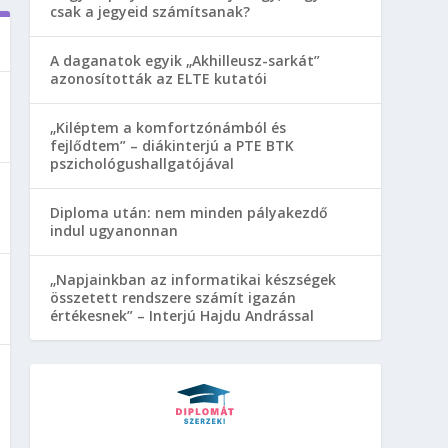
csak a jegyeid számítsanak?
A daganatok egyik „Akhilleusz-sarkát”
azonosították az ELTE kutatói
„Kiléptem a komfortzónámból és
fejlődtem” – diákinterjú a PTE BTK
pszichológushallgatójával
Diploma után: nem minden pályakezdő
indul ugyanonnan
„Napjainkban az informatikai készségek
összetett rendszere számít igazán
értékesnek” – Interjú Hajdu Andrással