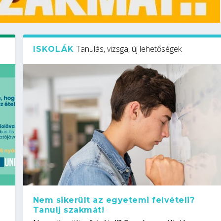
Tanulás, vizsga, új lehetőségek
ISKOLÁK
Nem sikerült az egyetemi felvételi?
Tanulj szakmát!