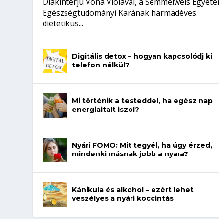
Diákinterjú Vona Violával, a Semmelweis Egyet
Egészségtudományi Karának harmadéves
dietetikus...
Digitális detox – hogyan kapcsolódj ki
telefon nélkül?
Mi történik a testeddel, ha egész nap
energiaitalt iszol?
Nyári FOMO: Mit tegyél, ha úgy érzed,
mindenki másnak jobb a nyara?
Kánikula és alkohol – ezért lehet
veszélyes a nyári koccintás