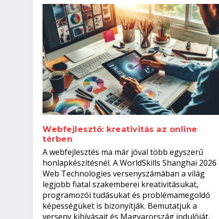
Webfejlesztő: kreativitás az online
térben
Szoftverfejlesztő: verseny kódb
A webfejlesztés ma már jóval több egyszerű
Kitalálod, mire használják ezek
Nem sikerült az egyetemi felvét
el a világversenyt...
Digitális detox – hogyan kapcsol
honlapkészítésnél. A WorldSkills Shanghai 2026
Web Technologies versenyszámában a világ
Írta:
Írta:
Írta:
Írta:
Tóth Mónika
Oláh Erika
Szakmát Szerzek
Oláh Erika
|
|
|
2026. augusztus. 4.
2026. augusztus. 3.
2026. augusztus. 4.
|
2026. augusztus. 3.
|
|
|
Iskolák
Egészség
Kvíz
|
Mi leszek?
legjobb fiatal szakemberei kreativitásukat,
programozói tudásukat és problémamegoldó
képességüket is bizonyítják. Bemutatjuk a
verseny kihívásait és Magyarország indulóját,