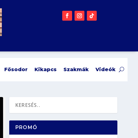
Fősodor
Kikapcs
Szakmák
Videók
PROMÓ