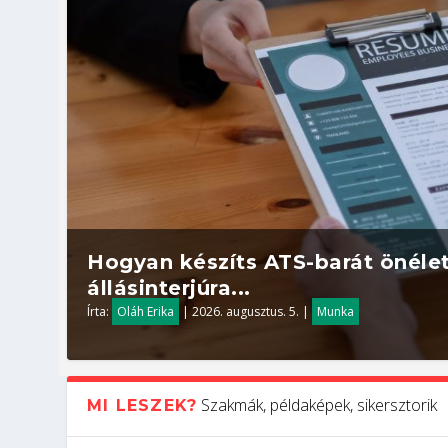
Hogyan készíts ATS-barát önélet
állásinterjúra...
Írta:
Oláh Erika
|
2026. augusztus. 5.
|
Munka
Szakmák, példaképek, sikersztorik
MI LESZEK?