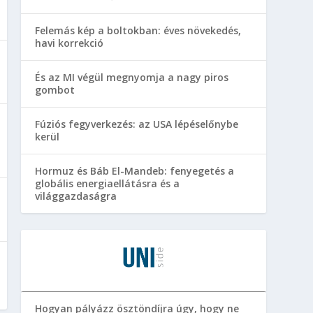
Felemás kép a boltokban: éves növekedés,
havi korrekció
És az MI végül megnyomja a nagy piros
gombot
Fúziós fegyverkezés: az USA lépéselőnybe
kerül
Hormuz és Báb El-Mandeb: fenyegetés a
globális energiaellátásra és a
világgazdaságra
Hogyan pályázz ösztöndíjra úgy, hogy ne