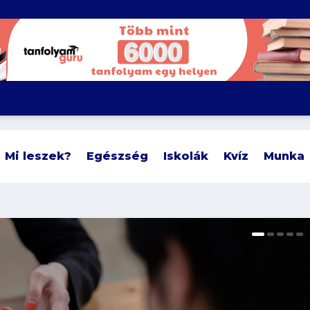
Mi leszek?
Egészség
Iskolák
Kvíz
Munka