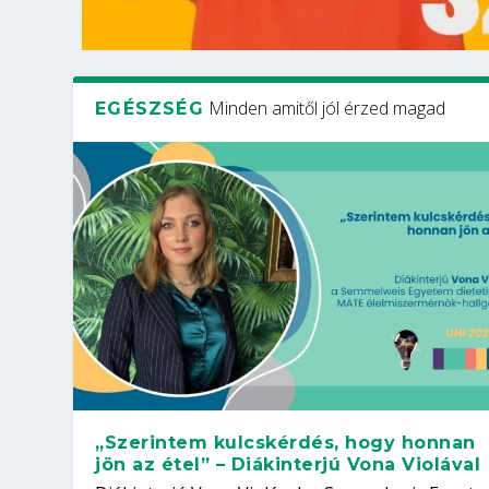
Minden amitől jól érzed magad
EGÉSZSÉG
„Szerintem kulcskérdés, hogy honnan
jön az étel” – Diákinterjú Vona Violával