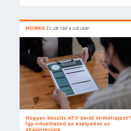
Ez vár rád a suli után
MUNKA
Hogyan készíts ATS-barát önéletrajzot?
Így növelheted az esélyedet az
állásinterjúra