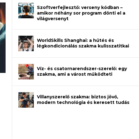
Szoftverfejlesztő: verseny kódban –
amikor néhány sor program dönti el a
világversenyt
WorldSkills Shanghai: a hűtés és
légkondicionálás szakma kulisszatitkai
Víz- és csatornarendszer-szerelő: egy
szakma, ami a várost működteti
an – amikor néhány sor program dönti
Villanyszerelő szakma: biztos jövő,
modern technológia és keresett tudás
et a gépeket?
eli? Tanulj szakmát!
ódj ki telefon nélkül?