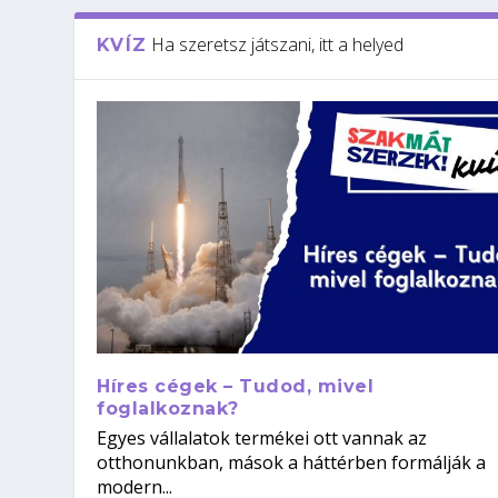
Ha szeretsz játszani, itt a helyed
KVÍZ
Híres cégek – Tudod, mivel
foglalkoznak?
Egyes vállalatok termékei ott vannak az
otthonunkban, mások a háttérben formálják a
modern...