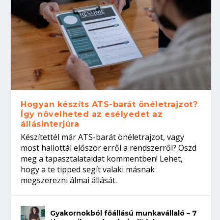
Hogyan készíts ATS-barát önéletrajzot?
Így növelheted az esélyedet az
állásinterjúra
Készítettél már ATS-barát önéletrajzot, vagy
most hallottál először erről a rendszerről? Oszd
meg a tapasztalataidat kommentben! Lehet,
hogy a te tipped segít valaki másnak
megszerezni álmai állását.
Gyakornokból főállású munkavállaló – 7