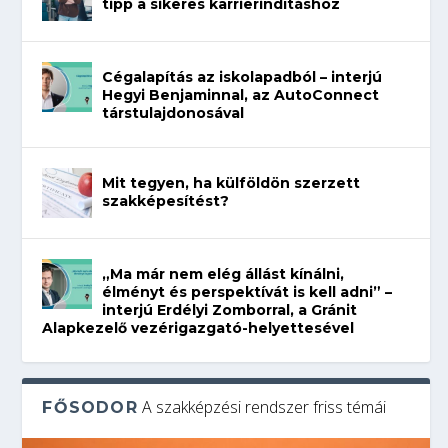
tipp a sikeres karrierindításhoz
Cégalapítás az iskolapadból – interjú
Hegyi Benjaminnal, az AutoConnect
társtulajdonosával
Mit tegyen, ha külföldön szerzett
szakképesítést?
„Ma már nem elég állást kínálni,
élményt és perspektívát is kell adni” –
interjú Erdélyi Zomborral, a Gránit
Alapkezelő vezérigazgató-helyettesével
A szakképzési rendszer friss témái
FŐSODOR