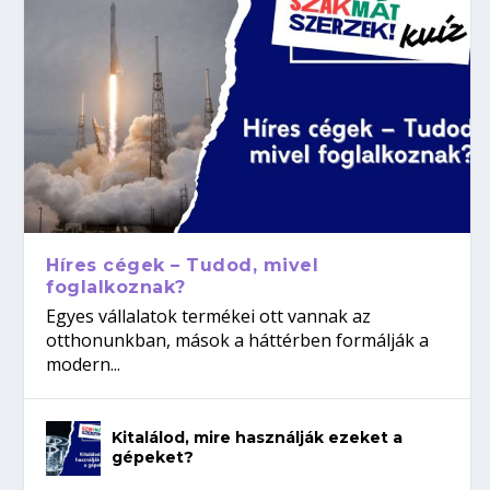
Híres cégek – Tudod, mivel
foglalkoznak?
Egyes vállalatok termékei ott vannak az
otthonunkban, mások a háttérben formálják a
modern...
Kitalálod, mire használják ezeket a
gépeket?