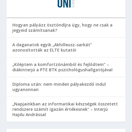
Hogyan pályázz ösztöndíjra úgy, hogy ne csak a
jegyeid számítsanak?
A daganatok egyik „Akhilleusz-sarkát”
azonosították az ELTE kutatói
„Kiléptem a komfortzónámból és fejlődtem” –
diákinterjú a PTE BTK pszichológushallgatójával
Diploma után: nem minden pályakezdő indul
ugyanonnan
„Napjainkban az informatikai készségek összetett
rendszere számít igazán értékesnek” – Interjú
Hajdu Andrással