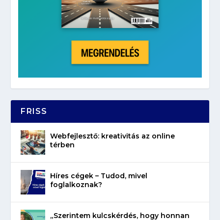
FRISS
Webfejlesztő: kreativitás az online
térben
Híres cégek – Tudod, mivel
foglalkoznak?
„Szerintem kulcskérdés, hogy honnan