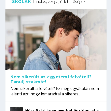
Tanulás, vizsga, új lehetőségek
ISKOLÁK
Nem sikerült az egyetemi felvételi?
Tanulj szakmát!
Nem sikerült a felvételi? Ez még egyáltalán nem
jelenti azt, hogy lemaradtál a sikeres...
Húsz fiatal tanár nyerhet ösztöndíjat a