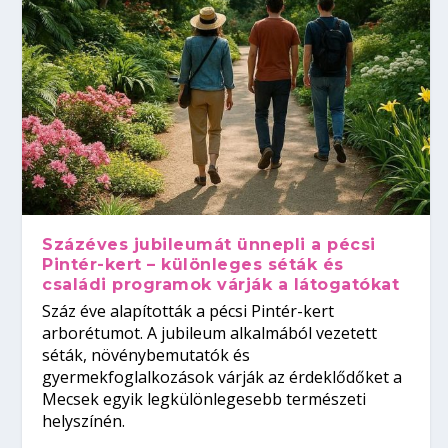
Százéves jubileumát ünnepli a pécsi
Pintér-kert – különleges séták és
családi programok várják a látogatókat
Száz éve alapították a pécsi Pintér-kert
arborétumot. A jubileum alkalmából vezetett
séták, növénybemutatók és
gyermekfoglalkozások várják az érdeklődőket a
Mecsek egyik legkülönlegesebb természeti
helyszínén.