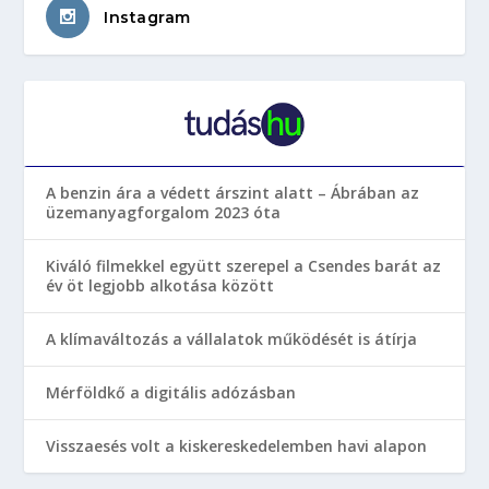
Instagram
A benzin ára a védett árszint alatt – Ábrában az
üzemanyagforgalom 2023 óta
Kiváló filmekkel együtt szerepel a Csendes barát az
év öt legjobb alkotása között
A klímaváltozás a vállalatok működését is átírja
Mérföldkő a digitális adózásban
Visszaesés volt a kiskereskedelemben havi alapon