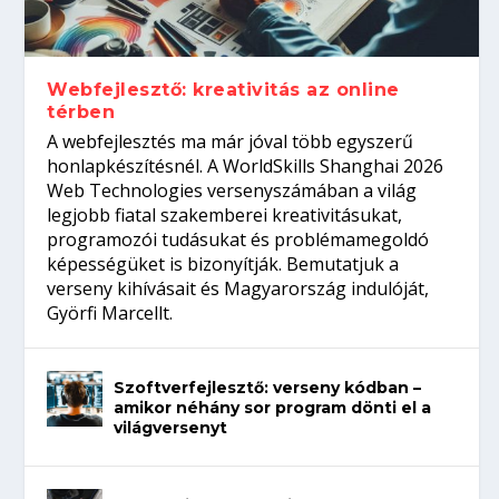
gépeket?
Tanulj szakmát!
amikor néhány sor program dönti el a
telefon nélkül?
világversenyt...
Webfejlesztő: kreativitás az online
térben
A webfejlesztés ma már jóval több egyszerű
honlapkészítésnél. A WorldSkills Shanghai 2026
Web Technologies versenyszámában a világ
legjobb fiatal szakemberei kreativitásukat,
programozói tudásukat és problémamegoldó
képességüket is bizonyítják. Bemutatjuk a
verseny kihívásait és Magyarország indulóját,
Györfi Marcellt.
Szoftverfejlesztő: verseny kódban –
amikor néhány sor program dönti el a
világversenyt