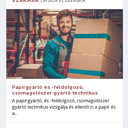
Leírások és tudnivalók
SZAKMÁK
Papírgyártó és -feldolgozó,
csomagolószer gyártó technikus
A papírgyártó, és -feldolgozó, csomagolószer
gyártó technikus vizsgálja és ellenőrzi a papír és
a...