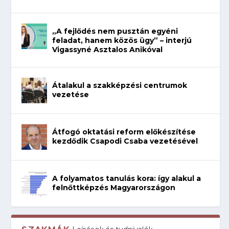
„A fejlődés nem pusztán egyéni
feladat, hanem közös ügy” – interjú
Vigassyné Asztalos Anikóval
Átalakul a szakképzési centrumok
vezetése
Átfogó oktatási reform előkészítése
kezdődik Csapodi Csaba vezetésével
A folyamatos tanulás kora: így alakul a
felnőttképzés Magyarországon