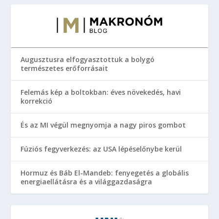
Augusztusra elfogyasztottuk a bolygó
természetes erőforrásait
Felemás kép a boltokban: éves növekedés, havi
korrekció
És az MI végül megnyomja a nagy piros gombot
Fúziós fegyverkezés: az USA lépéselőnybe kerül
Hormuz és Báb El-Mandeb: fenyegetés a globális
energiaellátásra és a világgazdaságra