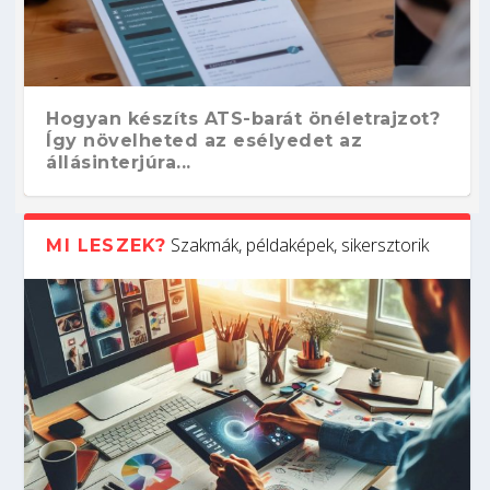
Hogyan készíts ATS-barát önéletrajzot?
Így növelheted az esélyedet az
állásinterjúra...
Szakmák, példaképek, sikersztorik
MI LESZEK?
Kitalálod, mire használják ezeket a
Nem sikerült az egyetemi felvételi?
Szoftverfejlesztő: verseny kódban –
Digitális detox – hogyan kapcsolódj ki