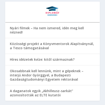
Nyári filmek – Ha nem ismered, idén meg kell
nézned!
Közösségi projekt a Könyvmentorok Alapítványnál,
a Tesco támogatásával
Híres idézetek kvíze: kitől származnak?
Okosabbnak kell lennünk, mint a gépeknek –
interjú Andor Györggyel, a Budapesti
Gazdaságtudományi Egyetem rektorával
A daganatok egyik „Akhilleusz-sarkát”
azonosították az ELTE kutatói