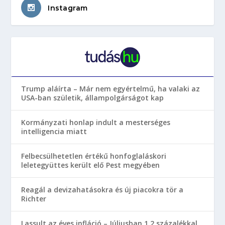
Instagram
Trump aláírta – Már nem egyértelmű, ha valaki az
USA-ban születik, állampolgárságot kap
Kormányzati honlap indult a mesterséges
intelligencia miatt
Felbecsülhetetlen értékű honfoglaláskori
leletegyüttes került elő Pest megyében
Reagál a devizahatásokra és új piacokra tör a
Richter
Lassult az éves infláció – Júliusban 1,2 százalékkal