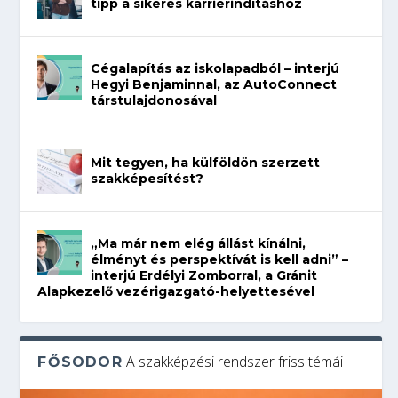
tipp a sikeres karrierindításhoz
Cégalapítás az iskolapadból – interjú
Hegyi Benjaminnal, az AutoConnect
társtulajdonosával
Mit tegyen, ha külföldön szerzett
szakképesítést?
„Ma már nem elég állást kínálni,
élményt és perspektívát is kell adni” –
interjú Erdélyi Zomborral, a Gránit
Alapkezelő vezérigazgató-helyettesével
A szakképzési rendszer friss témái
FŐSODOR