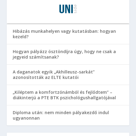
Hibázás munkahelyen vagy kutatásban: hogyan
kezeld?
Hogyan pályázz ösztöndíjra úgy, hogy ne csak a
jegyeid számítsanak?
A daganatok egyik „Akhilleusz-sarkát”
azonosították az ELTE kutatói
„Kiléptem a komfortzónámból és fejlődtem” –
diákinterjú a PTE BTK pszichológushallgatójával
Diploma után: nem minden pályakezdő indul
ugyanonnan