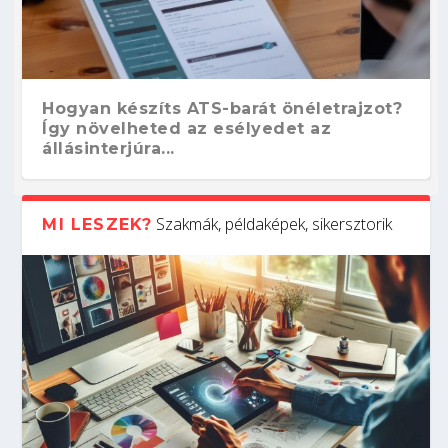
Hogyan készíts ATS-barát önéletrajzot?
Így növelheted az esélyedet az
állásinterjúra...
Szakmák, példaképek, sikersztorik
MI LESZEK?
Kitalálod, mire használják ezeket a
Nem sikerült az egyetemi felvételi?
Szoftverfejlesztő: verseny kódban –
Digitális detox – hogyan kapcsolódj ki