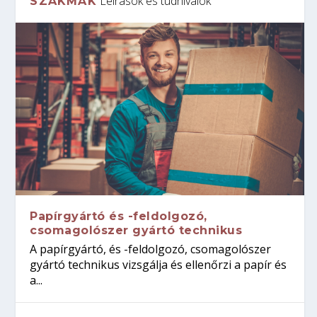
Leírások és tudnivalók
SZAKMÁK
Papírgyártó és -feldolgozó,
csomagolószer gyártó technikus
A papírgyártó, és -feldolgozó, csomagolószer
gyártó technikus vizsgálja és ellenőrzi a papír és
a...