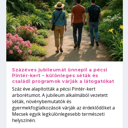
Százéves jubileumát ünnepli a pécsi
Pintér-kert – különleges séták és
családi programok várják a látogatókat
Száz éve alapították a pécsi Pintér-kert
arborétumot. A jubileum alkalmából vezetett
séták, növénybemutatók és
gyermekfoglalkozások várják az érdeklődőket a
Mecsek egyik legkülönlegesebb természeti
helyszínén.