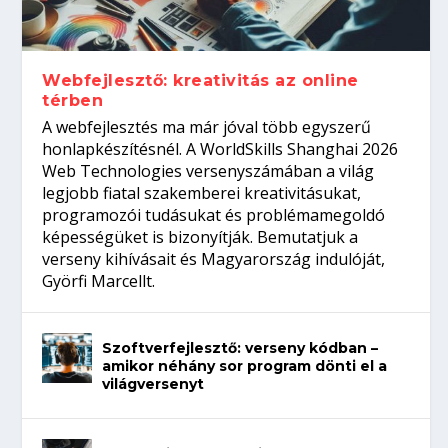
gépeket?
Tanulj szakmát!
amikor néhány sor program dönti el a
telefon nélkül?
világversenyt...
Webfejlesztő: kreativitás az online
térben
A webfejlesztés ma már jóval több egyszerű
honlapkészítésnél. A WorldSkills Shanghai 2026
Web Technologies versenyszámában a világ
legjobb fiatal szakemberei kreativitásukat,
programozói tudásukat és problémamegoldó
képességüket is bizonyítják. Bemutatjuk a
verseny kihívásait és Magyarország indulóját,
Györfi Marcellt.
Szoftverfejlesztő: verseny kódban –
amikor néhány sor program dönti el a
világversenyt