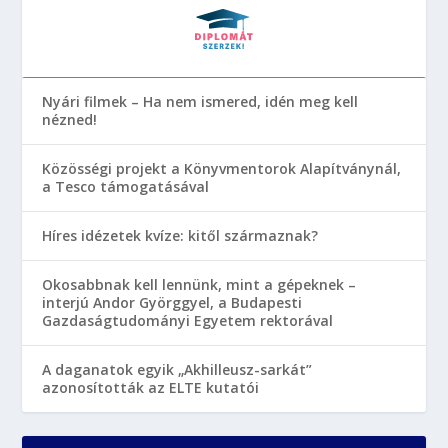
Nyári filmek – Ha nem ismered, idén meg kell
nézned!
Közösségi projekt a Könyvmentorok Alapítványnál,
a Tesco támogatásával
Híres idézetek kvíze: kitől származnak?
Okosabbnak kell lennünk, mint a gépeknek –
interjú Andor Györggyel, a Budapesti
Gazdaságtudományi Egyetem rektorával
A daganatok egyik „Akhilleusz-sarkát”
azonosították az ELTE kutatói