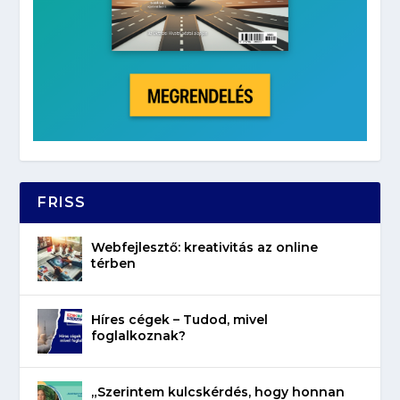
FRISS
Webfejlesztő: kreativitás az online
térben
Híres cégek – Tudod, mivel
foglalkoznak?
„Szerintem kulcskérdés, hogy honnan