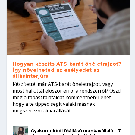
Hogyan készíts ATS-barát önéletrajzot?
Így növelheted az esélyedet az
állásinterjúra
Készítettél már ATS-barát önéletrajzot, vagy
most hallottál először erről a rendszerről? Oszd
meg a tapasztalataidat kommentben! Lehet,
hogy a te tipped segít valaki másnak
megszerezni álmai állását.
Gyakornokból főállású munkavállaló – 7