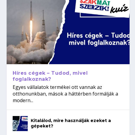
Híres cégek – Tudod, mivel
foglalkoznak?
Egyes vállalatok termékei ott vannak az
otthonunkban, mások a háttérben formálják a
modern...
Kitalálod, mire használják ezeket a
gépeket?