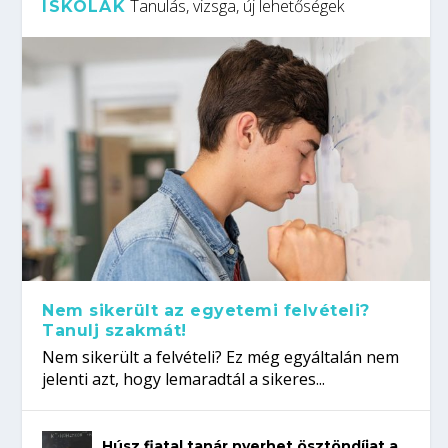
Tanulás, vizsga, új lehetőségek
ISKOLÁK
Nem sikerült az egyetemi felvételi?
Tanulj szakmát!
Nem sikerült a felvételi? Ez még egyáltalán nem
jelenti azt, hogy lemaradtál a sikeres...
Húsz fiatal tanár nyerhet ösztöndíjat a