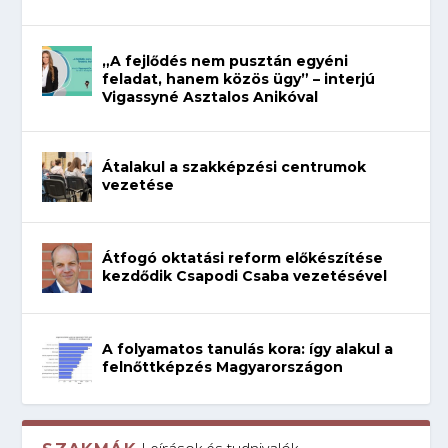
„A fejlődés nem pusztán egyéni
feladat, hanem közös ügy” – interjú
Vigassyné Asztalos Anikóval
Átalakul a szakképzési centrumok
vezetése
Átfogó oktatási reform előkészítése
kezdődik Csapodi Csaba vezetésével
A folyamatos tanulás kora: így alakul a
felnőttképzés Magyarországon