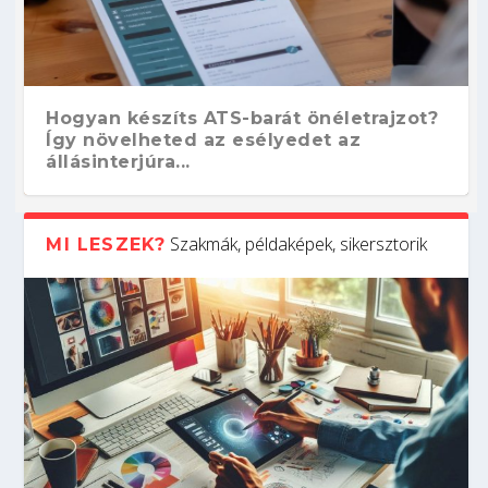
Hogyan készíts ATS-barát önéletrajzot?
Így növelheted az esélyedet az
állásinterjúra...
Szakmák, példaképek, sikersztorik
MI LESZEK?
Kitalálod, mire használják ezeket a
Nem sikerült az egyetemi felvételi?
Szoftverfejlesztő: verseny kódban –
Digitális detox – hogyan kapcsolódj ki