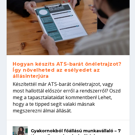
Hogyan készíts ATS-barát önéletrajzot?
Így növelheted az esélyedet az
állásinterjúra
Készítettél már ATS-barát önéletrajzot, vagy
most hallottál először erről a rendszerről? Oszd
meg a tapasztalataidat kommentben! Lehet,
hogy a te tipped segít valaki másnak
megszerezni álmai állását.
Gyakornokból főállású munkavállaló – 7