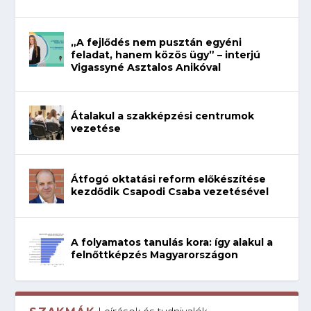
„A fejlődés nem pusztán egyéni
feladat, hanem közös ügy” – interjú
Vigassyné Asztalos Anikóval
Átalakul a szakképzési centrumok
vezetése
Átfogó oktatási reform előkészítése
kezdődik Csapodi Csaba vezetésével
A folyamatos tanulás kora: így alakul a
felnőttképzés Magyarországon