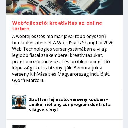
gépeket?
Tanulj szakmát!
amikor néhány sor program dönti el a
telefon nélkül?
világversenyt...
Webfejlesztő: kreativitás az online
térben
A webfejlesztés ma már jóval több egyszerű
honlapkészítésnél. A WorldSkills Shanghai 2026
Web Technologies versenyszámában a világ
legjobb fiatal szakemberei kreativitásukat,
programozói tudásukat és problémamegoldó
képességüket is bizonyítják. Bemutatjuk a
verseny kihívásait és Magyarország indulóját,
Györfi Marcellt.
Szoftverfejlesztő: verseny kódban –
amikor néhány sor program dönti el a
világversenyt