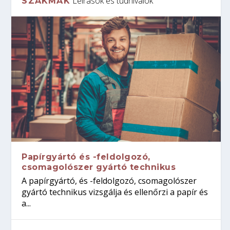
Leírások és tudnivalók
SZAKMÁK
Papírgyártó és -feldolgozó,
csomagolószer gyártó technikus
A papírgyártó, és -feldolgozó, csomagolószer
gyártó technikus vizsgálja és ellenőrzi a papír és
a...