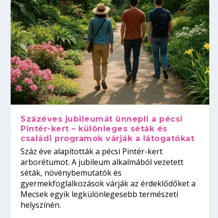
Százéves jubileumát ünnepli a pécsi
Pintér-kert – különleges séták és
családi programok várják a látogatókat
Száz éve alapították a pécsi Pintér-kert
arborétumot. A jubileum alkalmából vezetett
séták, növénybemutatók és
gyermekfoglalkozások várják az érdeklődőket a
Mecsek egyik legkülönlegesebb természeti
helyszínén.