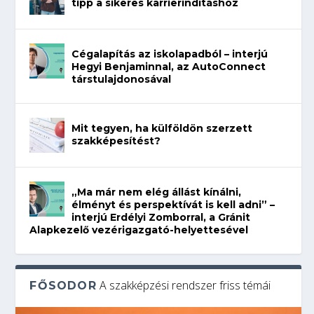
tipp a sikeres karrierindításhoz
Cégalapítás az iskolapadból – interjú
Hegyi Benjaminnal, az AutoConnect
társtulajdonosával
Mit tegyen, ha külföldön szerzett
szakképesítést?
„Ma már nem elég állást kínálni,
élményt és perspektívát is kell adni” –
interjú Erdélyi Zomborral, a Gránit
Alapkezelő vezérigazgató-helyettesével
A szakképzési rendszer friss témái
FŐSODOR