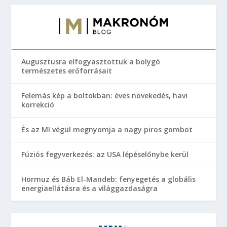
Augusztusra elfogyasztottuk a bolygó
természetes erőforrásait
Felemás kép a boltokban: éves növekedés, havi
korrekció
És az MI végül megnyomja a nagy piros gombot
Fúziós fegyverkezés: az USA lépéselőnybe kerül
Hormuz és Báb El-Mandeb: fenyegetés a globális
energiaellátásra és a világgazdaságra