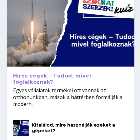
Híres cégek – Tudod, mivel
foglalkoznak?
Egyes vállalatok termékei ott vannak az
otthonunkban, mások a háttérben formálják a
modern...
Kitalálod, mire használják ezeket a
gépeket?