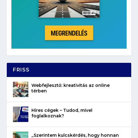
FRISS
Webfejlesztő: kreativitás az online
térben
Híres cégek – Tudod, mivel
foglalkoznak?
„Szerintem kulcskérdés, hogy honnan