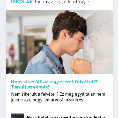
Tanulás, vizsga, új lehetőségek
ISKOLÁK
Nem sikerült az egyetemi felvételi?
Tanulj szakmát!
Nem sikerült a felvételi? Ez még egyáltalán nem
jelenti azt, hogy lemaradtál a sikeres...
Húsz fiatal tanár nyerhet ösztöndíjat a