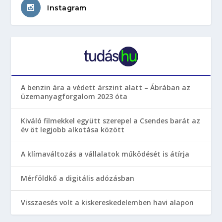
Instagram
A benzin ára a védett árszint alatt – Ábrában az
üzemanyagforgalom 2023 óta
Kiváló filmekkel együtt szerepel a Csendes barát az
év öt legjobb alkotása között
A klímaváltozás a vállalatok működését is átírja
Mérföldkő a digitális adózásban
Visszaesés volt a kiskereskedelemben havi alapon