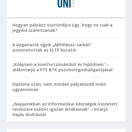
Hogyan pályázz ösztöndíjra úgy, hogy ne csak a
jegyeid számítsanak?
A daganatok egyik „Akhilleusz-sarkát”
azonosították az ELTE kutatói
„Kiléptem a komfortzónámból és fejlődtem” –
diákinterjú a PTE BTK pszichológushallgatójával
Diploma után: nem minden pályakezdő indul
ugyanonnan
„Napjainkban az informatikai készségek összetett
rendszere számít igazán értékesnek” – Interjú
Hajdu Andrással