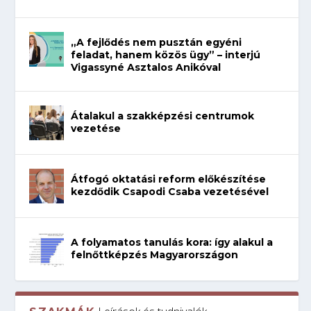
„A fejlődés nem pusztán egyéni
feladat, hanem közös ügy” – interjú
Vigassyné Asztalos Anikóval
Átalakul a szakképzési centrumok
vezetése
Átfogó oktatási reform előkészítése
kezdődik Csapodi Csaba vezetésével
A folyamatos tanulás kora: így alakul a
felnőttképzés Magyarországon