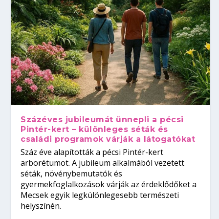
Százéves jubileumát ünnepli a pécsi
Pintér-kert – különleges séták és
családi programok várják a látogatókat
Száz éve alapították a pécsi Pintér-kert
arborétumot. A jubileum alkalmából vezetett
séták, növénybemutatók és
gyermekfoglalkozások várják az érdeklődőket a
Mecsek egyik legkülönlegesebb természeti
helyszínén.