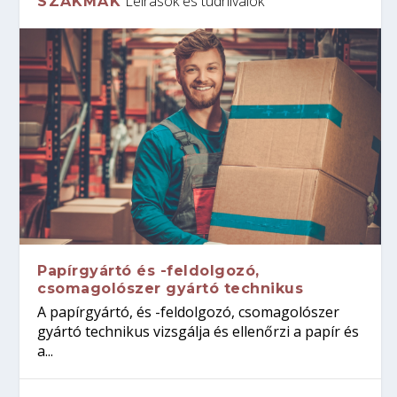
Leírások és tudnivalók
SZAKMÁK
Papírgyártó és -feldolgozó,
csomagolószer gyártó technikus
A papírgyártó, és -feldolgozó, csomagolószer
gyártó technikus vizsgálja és ellenőrzi a papír és
a...