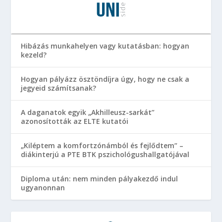
Hibázás munkahelyen vagy kutatásban: hogyan
kezeld?
Hogyan pályázz ösztöndíjra úgy, hogy ne csak a
jegyeid számítsanak?
A daganatok egyik „Akhilleusz-sarkát”
azonosították az ELTE kutatói
„Kiléptem a komfortzónámból és fejlődtem” –
diákinterjú a PTE BTK pszichológushallgatójával
Diploma után: nem minden pályakezdő indul
ugyanonnan