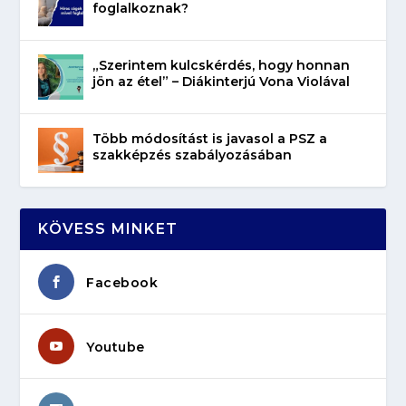
foglalkoznak?
„Szerintem kulcskérdés, hogy honnan
jön az étel” – Diákinterjú Vona Violával
Több módosítást is javasol a PSZ a
szakképzés szabályozásában
KÖVESS MINKET
Facebook
Youtube