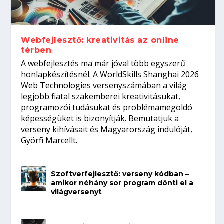
Így növelheted az esélyedet az
gépeket?
Tanulj szakmát!
amikor néhány sor program dönti el a
állásinterjúra...
világversenyt...
Webfejlesztő: kreativitás az online
térben
A webfejlesztés ma már jóval több egyszerű
honlapkészítésnél. A WorldSkills Shanghai 2026
Web Technologies versenyszámában a világ
legjobb fiatal szakemberei kreativitásukat,
programozói tudásukat és problémamegoldó
képességüket is bizonyítják. Bemutatjuk a
verseny kihívásait és Magyarország indulóját,
Györfi Marcellt.
Szoftverfejlesztő: verseny kódban –
amikor néhány sor program dönti el a
világversenyt