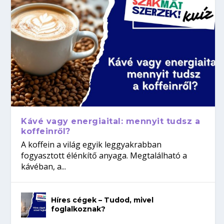
Kávé vagy energiaital: mennyit tudsz a
koffeinről?
A koffein a világ egyik leggyakrabban
fogyasztott élénkítő anyaga. Megtalálható a
kávéban, a...
Híres cégek – Tudod, mivel
foglalkoznak?