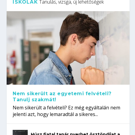
Tanulás, vizsga, új lehetőségek
ISKOLÁK
Nem sikerült az egyetemi felvételi?
Tanulj szakmát!
Nem sikerült a felvételi? Ez még egyáltalán nem
jelenti azt, hogy lemaradtál a sikeres...
Húsz fiatal tanár nyerhet ösztöndíjat a