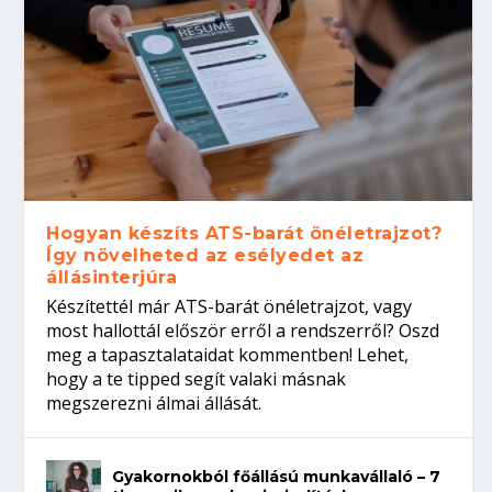
Hogyan készíts ATS-barát önéletrajzot?
Így növelheted az esélyedet az
állásinterjúra
Készítettél már ATS-barát önéletrajzot, vagy
most hallottál először erről a rendszerről? Oszd
meg a tapasztalataidat kommentben! Lehet,
hogy a te tipped segít valaki másnak
megszerezni álmai állását.
Gyakornokból főállású munkavállaló – 7