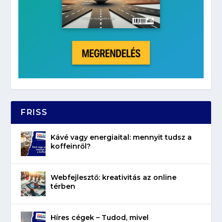
FRISS
Kávé vagy energiaital: mennyit tudsz a
koffeinről?
Webfejlesztő: kreativitás az online
térben
Híres cégek – Tudod, mivel