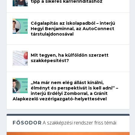
tipp a sikeres karrierindításhoz
Cégalapítás az iskolapadból – interjú
Hegyi Benjaminnal, az AutoConnect
társtulajdonosával
Mit tegyen, ha külföldön szerzett
szakképesítést?
„Ma már nem elég állást kínálni,
élményt és perspektívát is kell adni” –
interjú Erdélyi Zomborral, a Gránit
Alapkezelő vezérigazgató-helyettesével
A szakképzési rendszer friss témái
FŐSODOR