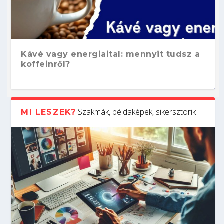
Kávé vagy energiaital: mennyit tudsz a
koffeinről?
Szakmák, példaképek, sikersztorik
MI LESZEK?
Hogyan készíts ATS-barát önéletrajzot?
Kitalálod, mire használják ezeket a
Nem sikerült az egyetemi felvételi?
Szoftverfejlesztő: verseny kódban –