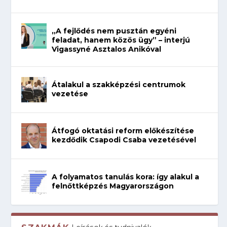
„A fejlődés nem pusztán egyéni
feladat, hanem közös ügy” – interjú
Vigassyné Asztalos Anikóval
Átalakul a szakképzési centrumok
vezetése
Átfogó oktatási reform előkészítése
kezdődik Csapodi Csaba vezetésével
A folyamatos tanulás kora: így alakul a
felnőttképzés Magyarországon