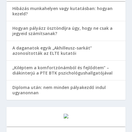
Hibázás munkahelyen vagy kutatásban: hogyan
kezeld?
Hogyan pályázz ösztöndíjra úgy, hogy ne csak a
jegyeid számítsanak?
A daganatok egyik „Akhilleusz-sarkát”
azonosították az ELTE kutatói
„Kiléptem a komfortzónámból és fejlődtem” –
diákinterjú a PTE BTK pszichológushallgatójával
Diploma után: nem minden pályakezdő indul
ugyanonnan