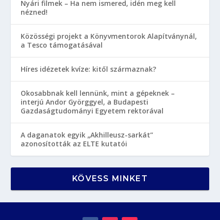
Nyári filmek – Ha nem ismered, idén meg kell
nézned!
Közösségi projekt a Könyvmentorok Alapítványnál,
a Tesco támogatásával
Híres idézetek kvíze: kitől származnak?
Okosabbnak kell lennünk, mint a gépeknek –
interjú Andor Györggyel, a Budapesti
Gazdaságtudományi Egyetem rektorával
A daganatok egyik „Akhilleusz-sarkát”
azonosították az ELTE kutatói
KÖVESS MINKET