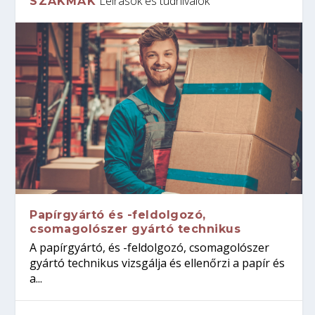
Leírások és tudnivalók
SZAKMÁK
Papírgyártó és -feldolgozó,
csomagolószer gyártó technikus
A papírgyártó, és -feldolgozó, csomagolószer
gyártó technikus vizsgálja és ellenőrzi a papír és
a...