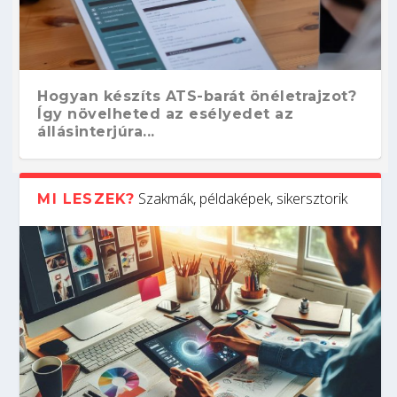
Hogyan készíts ATS-barát önéletrajzot?
Így növelheted az esélyedet az
állásinterjúra...
Szakmák, példaképek, sikersztorik
MI LESZEK?
Kitalálod, mire használják ezeket a
Nem sikerült az egyetemi felvételi?
Szoftverfejlesztő: verseny kódban –
Digitális detox – hogyan kapcsolódj ki