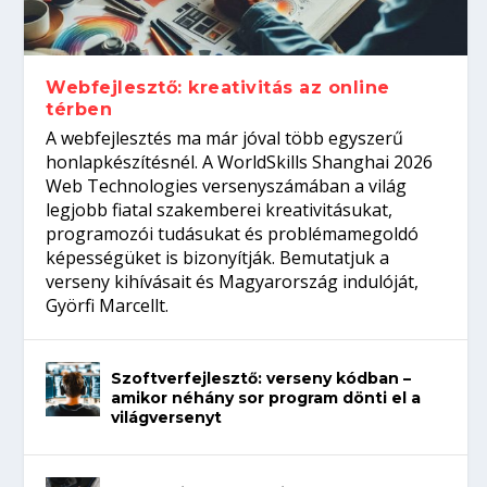
gépeket?
Tanulj szakmát!
amikor néhány sor program dönti el a
telefon nélkül?
világversenyt...
Webfejlesztő: kreativitás az online
térben
A webfejlesztés ma már jóval több egyszerű
honlapkészítésnél. A WorldSkills Shanghai 2026
Web Technologies versenyszámában a világ
legjobb fiatal szakemberei kreativitásukat,
programozói tudásukat és problémamegoldó
képességüket is bizonyítják. Bemutatjuk a
verseny kihívásait és Magyarország indulóját,
Györfi Marcellt.
Szoftverfejlesztő: verseny kódban –
amikor néhány sor program dönti el a
világversenyt