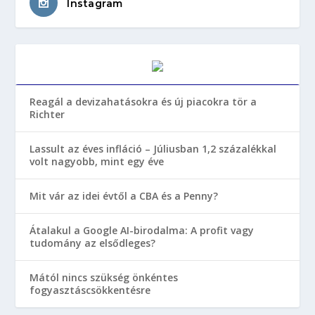
Instagram
Reagál a devizahatásokra és új piacokra tör a
Richter
Lassult az éves infláció – Júliusban 1,2 százalékkal
volt nagyobb, mint egy éve
Mit vár az idei évtől a CBA és a Penny?
Átalakul a Google AI-birodalma: A profit vagy
tudomány az elsődleges?
Mától nincs szükség önkéntes
fogyasztáscsökkentésre