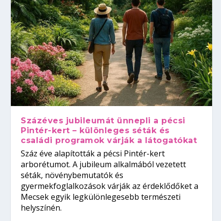
Százéves jubileumát ünnepli a pécsi
Pintér-kert – különleges séták és
családi programok várják a látogatókat
Száz éve alapították a pécsi Pintér-kert
arborétumot. A jubileum alkalmából vezetett
séták, növénybemutatók és
gyermekfoglalkozások várják az érdeklődőket a
Mecsek egyik legkülönlegesebb természeti
helyszínén.