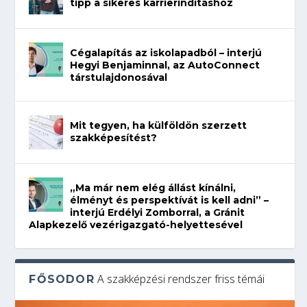
tipp a sikeres karrierindításhoz
Cégalapítás az iskolapadból – interjú
Hegyi Benjaminnal, az AutoConnect
társtulajdonosával
Mit tegyen, ha külföldön szerzett
szakképesítést?
„Ma már nem elég állást kínálni,
élményt és perspektívát is kell adni” –
interjú Erdélyi Zomborral, a Gránit
Alapkezelő vezérigazgató-helyettesével
A szakképzési rendszer friss témái
FŐSODOR