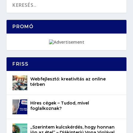
PROMÓ
FRISS
Webfejlesztő: kreativitás az online
térben
Híres cégek – Tudod, mivel
foglalkoznak?
„Szerintem kulcskérdés, hogy honnan
jön az étel” – Diákinterjú Vona Violával