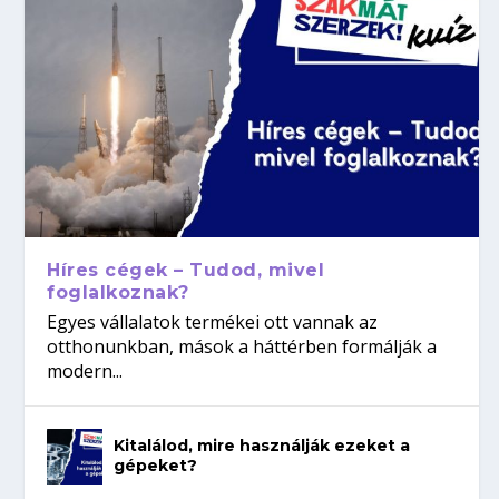
Híres cégek – Tudod, mivel
foglalkoznak?
Egyes vállalatok termékei ott vannak az
otthonunkban, mások a háttérben formálják a
modern...
Kitalálod, mire használják ezeket a
gépeket?