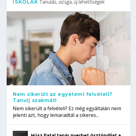
Tanulás, vizsga, új lehetőségek
ISKOLÁK
Nem sikerült az egyetemi felvételi?
Tanulj szakmát!
Nem sikerült a felvételi? Ez még egyáltalán nem
jelenti azt, hogy lemaradtál a sikeres...
Húsz fiatal tanár nyerhet ösztöndíjat a