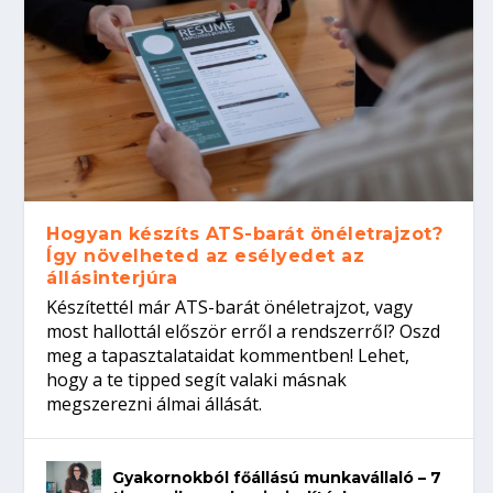
Hogyan készíts ATS-barát önéletrajzot?
Így növelheted az esélyedet az
állásinterjúra
Készítettél már ATS-barát önéletrajzot, vagy
most hallottál először erről a rendszerről? Oszd
meg a tapasztalataidat kommentben! Lehet,
hogy a te tipped segít valaki másnak
megszerezni álmai állását.
Gyakornokból főállású munkavállaló – 7