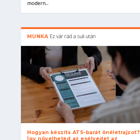
modern...
Ez vár rád a suli után
MUNKA
Hogyan készíts ATS-barát önéletrajzot?
Így növelheted az esélyedet az