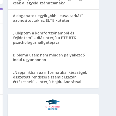
csak a jegyeid számítsanak?
A daganatok egyik „Akhilleusz-sarkát”
azonosították az ELTE kutatói
„Kiléptem a komfortzónámból és
fejlődtem” – diákinterjú a PTE BTK
pszichológushallgatójával
Diploma után: nem minden pályakezdő
indul ugyanonnan
„Napjainkban az informatikai készségek
összetett rendszere számít igazán
értékesnek” – Interjú Hajdu Andrással