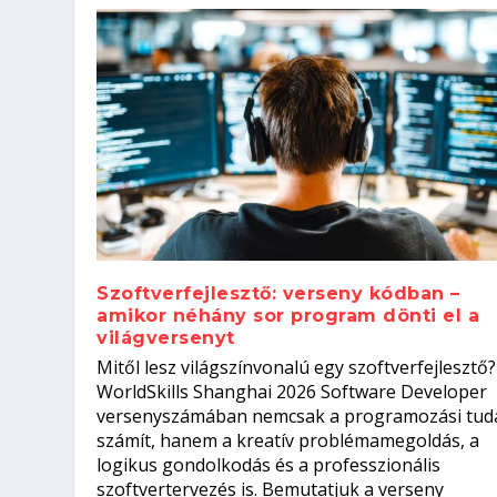
Szoftverfejlesztő: verseny kódban –
amikor néhány sor program dönti el a
világversenyt
Szoftverfejlesztő: verseny kódb
Mitől lesz világszínvonalú egy szoftverfejlesztő?
Kitalálod, mire használják ezek
Nem sikerült az egyetemi felvét
el a világversenyt...
Digitális detox – hogyan kapcsol
WorldSkills Shanghai 2026 Software Developer
Írta:
Írta:
Írta:
Írta:
Tóth Mónika
Oláh Erika
Szakmát Szerzek
Oláh Erika
|
|
|
2026. augusztus. 4.
2026. augusztus. 3.
2026. augusztus. 4.
|
2026. augusztus. 3.
|
|
|
Iskolák
Egészség
Kvíz
|
Mi leszek?
versenyszámában nemcsak a programozási tud
számít, hanem a kreatív problémamegoldás, a
logikus gondolkodás és a professzionális
szoftvertervezés is. Bemutatjuk a verseny