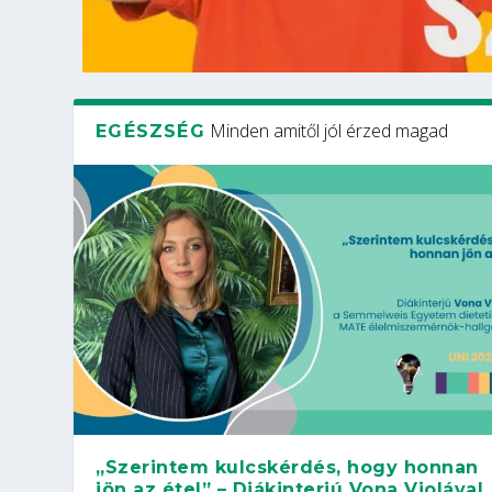
Minden amitől jól érzed magad
EGÉSZSÉG
„Szerintem kulcskérdés, hogy honnan
jön az étel” – Diákinterjú Vona Violával