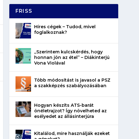
FRISS
Híres cégek – Tudod, mivel
foglalkoznak?
„Szerintem kulcskérdés, hogy
honnan jön az étel” – Diákinterjú
Vona Violával
Több módosítást is javasol a PSZ
a szakképzés szabályozásában
Hogyan készíts ATS-barát
önéletrajzot? Így növelheted az
esélyedet az állásinterjúra
Kitalálod, mire használják ezeket
a gépeket?