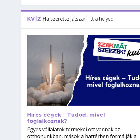
Ha szeretsz játszani, itt a helyed
KVÍZ
Híres cégek – Tudod, mivel
foglalkoznak?
Egyes vállalatok termékei ott vannak az
otthonunkban, mások a háttérben formálják a