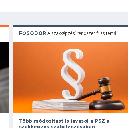
A szakképzési rendszer friss témái
FŐSODOR
Több módosítást is javasol a PSZ a
szakképzés szabályozásában