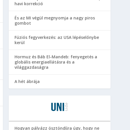
havi korrekció
És az MI végül megnyomja a nagy piros
gombot
Fúziós fegyverkezés: az USA lépéselőnybe
kerül
Hormuz és Báb El-Mandeb: fenyegetés a
globális energiaellátásra és a
világgazdaságra
A hét ábrája
Hogyan pályázz ösztöndíjra úgy, hogy ne