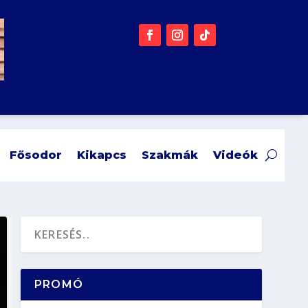
Fősodor
Kikapcs
Szakmák
Videók
PROMÓ