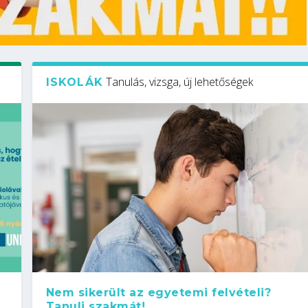
Tanulás, vizsga, új lehetőségek
ISKOLÁK
Nem sikerült az egyetemi felvételi?
Tanulj szakmát!