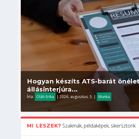
Hogyan készíts ATS-barát önélet
állásinterjúra...
Írta:
Oláh Erika
|
2026. augusztus. 5.
|
Munka
Szakmák, példaképek, sikersztorik
MI LESZEK?