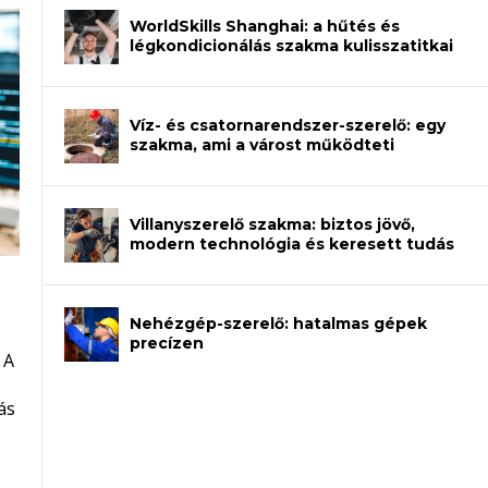
WorldSkills Shanghai: a hűtés és
légkondicionálás szakma kulisszatitkai
Víz- és csatornarendszer-szerelő: egy
szakma, ami a várost működteti
Villanyszerelő szakma: biztos jövő,
modern technológia és keresett tudás
Nehézgép-szerelő: hatalmas gépek
an – amikor néhány sor program dönti
precízen
 A
et a gépeket?
eli? Tanulj szakmát!
ódj ki telefon nélkül?
ás