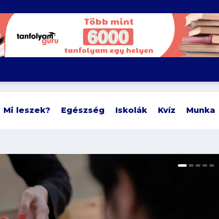
Mi leszek?
Egészség
Iskolák
Kvíz
Munka