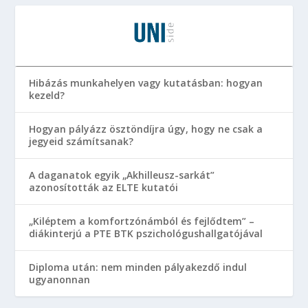
Hibázás munkahelyen vagy kutatásban: hogyan
kezeld?
Hogyan pályázz ösztöndíjra úgy, hogy ne csak a
jegyeid számítsanak?
A daganatok egyik „Akhilleusz-sarkát”
azonosították az ELTE kutatói
„Kiléptem a komfortzónámból és fejlődtem” –
diákinterjú a PTE BTK pszichológushallgatójával
Diploma után: nem minden pályakezdő indul
ugyanonnan