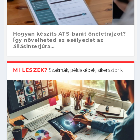
Hogyan készíts ATS-barát önéletrajzot?
Így növelheted az esélyedet az
állásinterjúra...
Szakmák, példaképek, sikersztorik
MI LESZEK?
Kitalálod, mire használják ezeket a
Nem sikerült az egyetemi felvételi?
Szoftverfejlesztő: verseny kódban –
Digitális detox – hogyan kapcsolódj ki