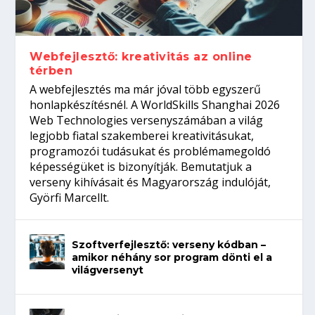
gépeket?
Tanulj szakmát!
amikor néhány sor program dönti el a
telefon nélkül?
világversenyt...
Webfejlesztő: kreativitás az online
térben
A webfejlesztés ma már jóval több egyszerű
honlapkészítésnél. A WorldSkills Shanghai 2026
Web Technologies versenyszámában a világ
legjobb fiatal szakemberei kreativitásukat,
programozói tudásukat és problémamegoldó
képességüket is bizonyítják. Bemutatjuk a
verseny kihívásait és Magyarország indulóját,
Györfi Marcellt.
Szoftverfejlesztő: verseny kódban –
amikor néhány sor program dönti el a
világversenyt