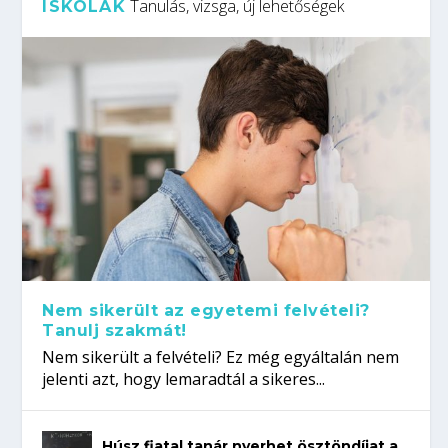
Tanulás, vizsga, új lehetőségek
ISKOLÁK
Nem sikerült az egyetemi felvételi?
Tanulj szakmát!
Nem sikerült a felvételi? Ez még egyáltalán nem
jelenti azt, hogy lemaradtál a sikeres...
Húsz fiatal tanár nyerhet ösztöndíjat a