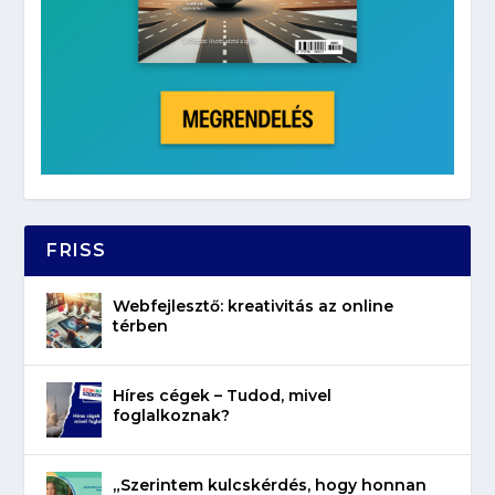
FRISS
Webfejlesztő: kreativitás az online
térben
Híres cégek – Tudod, mivel
foglalkoznak?
„Szerintem kulcskérdés, hogy honnan