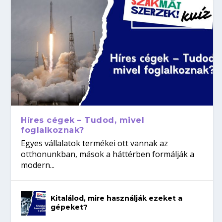
Híres cégek – Tudod, mivel
foglalkoznak?
Egyes vállalatok termékei ott vannak az
otthonunkban, mások a háttérben formálják a
modern...
Kitalálod, mire használják ezeket a
gépeket?