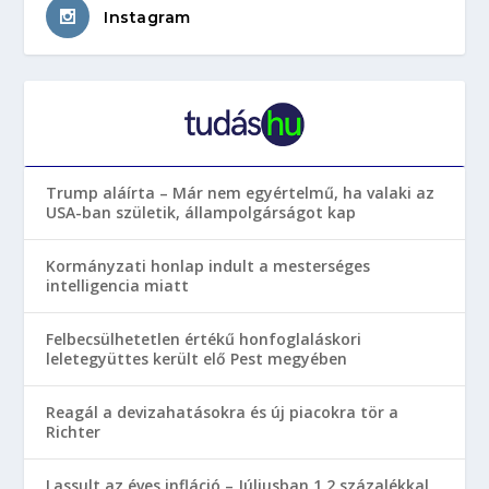
Instagram
Trump aláírta – Már nem egyértelmű, ha valaki az
USA-ban születik, állampolgárságot kap
Kormányzati honlap indult a mesterséges
intelligencia miatt
Felbecsülhetetlen értékű honfoglaláskori
leletegyüttes került elő Pest megyében
Reagál a devizahatásokra és új piacokra tör a
Richter
Lassult az éves infláció – Júliusban 1,2 százalékkal