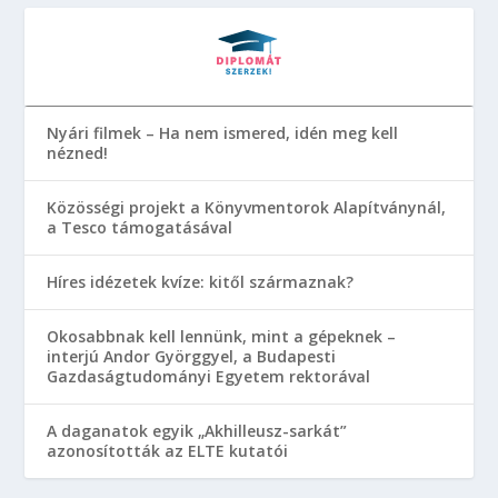
Nyári filmek – Ha nem ismered, idén meg kell
nézned!
Közösségi projekt a Könyvmentorok Alapítványnál,
a Tesco támogatásával
Híres idézetek kvíze: kitől származnak?
Okosabbnak kell lennünk, mint a gépeknek –
interjú Andor Györggyel, a Budapesti
Gazdaságtudományi Egyetem rektorával
A daganatok egyik „Akhilleusz-sarkát”
azonosították az ELTE kutatói