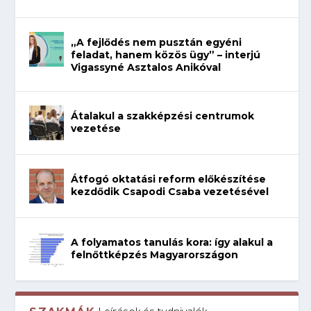
„A fejlődés nem pusztán egyéni
feladat, hanem közös ügy” – interjú
Vigassyné Asztalos Anikóval
Átalakul a szakképzési centrumok
vezetése
Átfogó oktatási reform előkészítése
kezdődik Csapodi Csaba vezetésével
A folyamatos tanulás kora: így alakul a
felnőttképzés Magyarországon