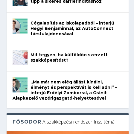
tipp a sikeres karrierindításhoz
Cégalapítás az iskolapadból – interjú
Hegyi Benjaminnal, az AutoConnect
társtulajdonosával
Mit tegyen, ha külföldön szerzett
szakképesítést?
„Ma már nem elég állást kínálni,
élményt és perspektívát is kell adni” –
interjú Erdélyi Zomborral, a Gránit
Alapkezelő vezérigazgató-helyettesével
A szakképzési rendszer friss témái
FŐSODOR