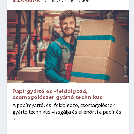
Leírások és tudnivalók
SZAKMÁK
Papírgyártó és -feldolgozó,
csomagolószer gyártó technikus
A papírgyártó, és -feldolgozó, csomagolószer
gyártó technikus vizsgálja és ellenőrzi a papír és
a...