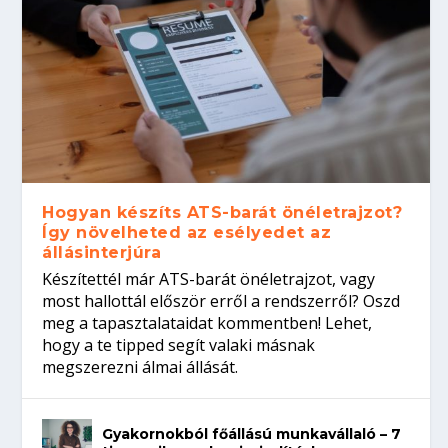
Hogyan készíts ATS-barát önéletrajzot?
Így növelheted az esélyedet az
állásinterjúra
Készítettél már ATS-barát önéletrajzot, vagy
most hallottál először erről a rendszerről? Oszd
meg a tapasztalataidat kommentben! Lehet,
hogy a te tipped segít valaki másnak
megszerezni álmai állását.
Gyakornokból főállású munkavállaló – 7