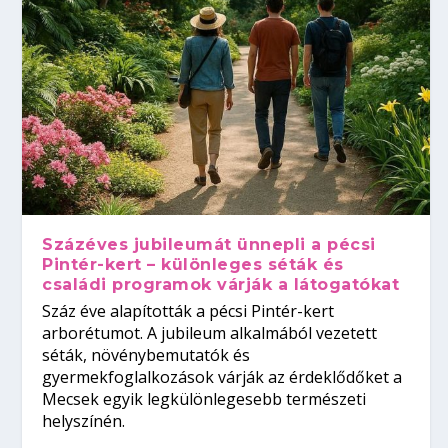
Százéves jubileumát ünnepli a pécsi
Pintér-kert – különleges séták és
családi programok várják a látogatókat
Száz éve alapították a pécsi Pintér-kert
arborétumot. A jubileum alkalmából vezetett
séták, növénybemutatók és
gyermekfoglalkozások várják az érdeklődőket a
Mecsek egyik legkülönlegesebb természeti
helyszínén.