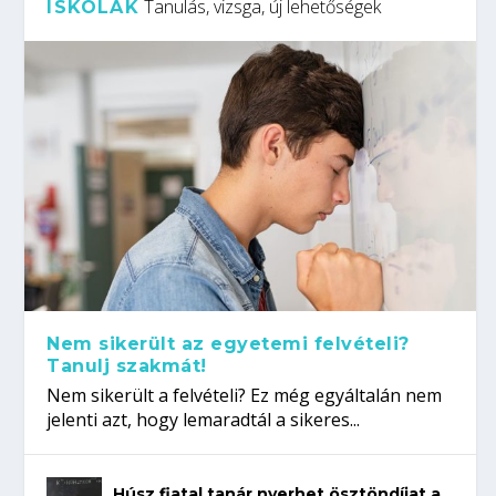
Tanulás, vizsga, új lehetőségek
ISKOLÁK
Nem sikerült az egyetemi felvételi?
Tanulj szakmát!
Nem sikerült a felvételi? Ez még egyáltalán nem
jelenti azt, hogy lemaradtál a sikeres...
Húsz fiatal tanár nyerhet ösztöndíjat a