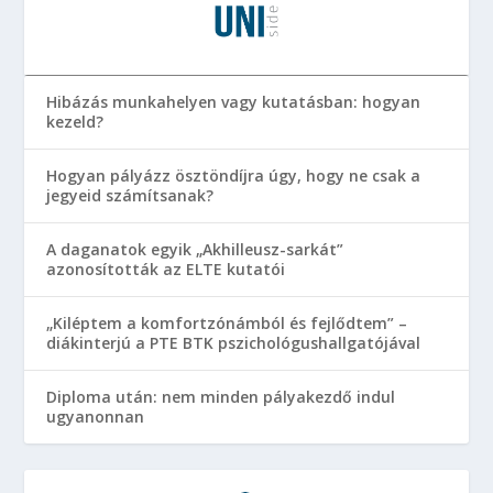
Hibázás munkahelyen vagy kutatásban: hogyan
kezeld?
Hogyan pályázz ösztöndíjra úgy, hogy ne csak a
jegyeid számítsanak?
A daganatok egyik „Akhilleusz-sarkát”
azonosították az ELTE kutatói
„Kiléptem a komfortzónámból és fejlődtem” –
diákinterjú a PTE BTK pszichológushallgatójával
Diploma után: nem minden pályakezdő indul
ugyanonnan