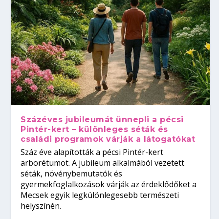
Százéves jubileumát ünnepli a pécsi
Pintér-kert – különleges séták és
családi programok várják a látogatókat
Száz éve alapították a pécsi Pintér-kert
arborétumot. A jubileum alkalmából vezetett
séták, növénybemutatók és
gyermekfoglalkozások várják az érdeklődőket a
Mecsek egyik legkülönlegesebb természeti
helyszínén.