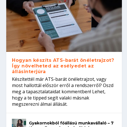
Hogyan készíts ATS-barát önéletrajzot?
Így növelheted az esélyedet az
állásinterjúra
Készítettél már ATS-barát önéletrajzot, vagy
most hallottál először erről a rendszerről? Oszd
meg a tapasztalataidat kommentben! Lehet,
hogy a te tipped segít valaki másnak
megszerezni álmai állását.
Gyakornokból főállású munkavállaló – 7