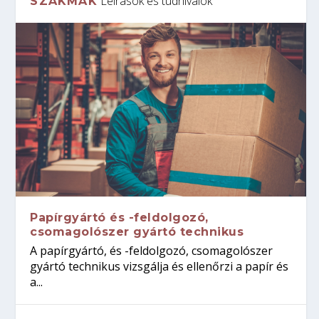
Leírások és tudnivalók
SZAKMÁK
Papírgyártó és -feldolgozó,
csomagolószer gyártó technikus
A papírgyártó, és -feldolgozó, csomagolószer
gyártó technikus vizsgálja és ellenőrzi a papír és
a...