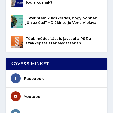
foglalkoznak?
„Szerintem kulcskérdés, hogy honnan
jön az étel” – Diákinterjú Vona Violával
Több módosítást is javasol a PSZ a
szakképzés szabályozásában
KÖVESS MINKET
Facebook
Youtube