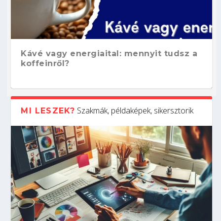
Kávé vagy energiaital: mennyit tudsz a
koffeinről?
Szakmák, példaképek, sikersztorik
MI LESZEK?
Hogyan készíts ATS-barát önéletrajzot?
Kitalálod, mire használják ezeket a
Nem sikerült az egyetemi felvételi?
Szoftverfejlesztő: verseny kódban –