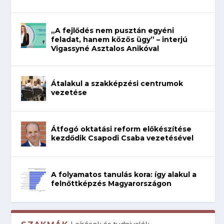
„A fejlődés nem pusztán egyéni
feladat, hanem közös ügy” – interjú
Vigassyné Asztalos Anikóval
Átalakul a szakképzési centrumok
vezetése
Átfogó oktatási reform előkészítése
kezdődik Csapodi Csaba vezetésével
A folyamatos tanulás kora: így alakul a
felnőttképzés Magyarországon