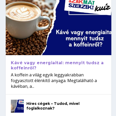
Kávé vagy energiaital: mennyit tudsz a
koffeinről?
A koffein a világ egyik leggyakrabban
fogyasztott élénkítő anyaga. Megtalálható a
kávéban, a...
Híres cégek – Tudod, mivel
foglalkoznak?