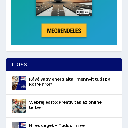
FRISS
Kávé vagy energiaital: mennyit tudsz a
koffeinről?
Webfejlesztő: kreativitás az online
térben
Híres cégek – Tudod, mivel