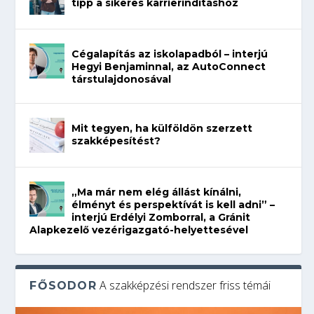
tipp a sikeres karrierindításhoz
Cégalapítás az iskolapadból – interjú
Hegyi Benjaminnal, az AutoConnect
társtulajdonosával
Mit tegyen, ha külföldön szerzett
szakképesítést?
„Ma már nem elég állást kínálni,
élményt és perspektívát is kell adni” –
interjú Erdélyi Zomborral, a Gránit
Alapkezelő vezérigazgató-helyettesével
A szakképzési rendszer friss témái
FŐSODOR