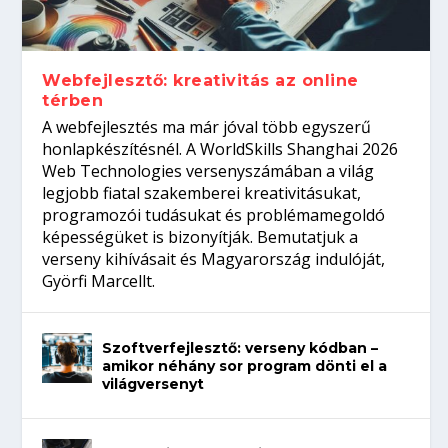
Így növelheted az esélyedet az
gépeket?
Tanulj szakmát!
amikor néhány sor program dönti el a
állásinterjúra...
világversenyt...
Webfejlesztő: kreativitás az online
térben
A webfejlesztés ma már jóval több egyszerű
honlapkészítésnél. A WorldSkills Shanghai 2026
Web Technologies versenyszámában a világ
legjobb fiatal szakemberei kreativitásukat,
programozói tudásukat és problémamegoldó
képességüket is bizonyítják. Bemutatjuk a
verseny kihívásait és Magyarország indulóját,
Györfi Marcellt.
Szoftverfejlesztő: verseny kódban –
amikor néhány sor program dönti el a
világversenyt