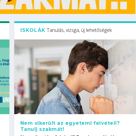
Tanulás, vizsga, új lehetőségek
ISKOLÁK
Nem sikerült az egyetemi felvételi?
Tanulj szakmát!