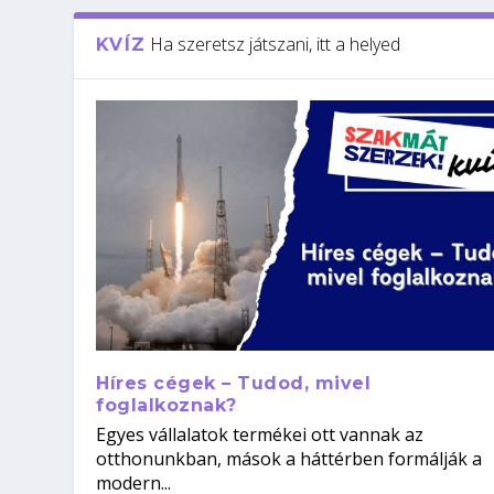
Ha szeretsz játszani, itt a helyed
KVÍZ
Híres cégek – Tudod, mivel
foglalkoznak?
Egyes vállalatok termékei ott vannak az
otthonunkban, mások a háttérben formálják a
modern...