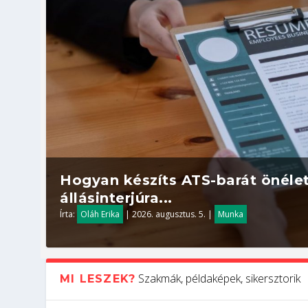
Hogyan készíts ATS-barát önélet
állásinterjúra...
Írta:
Oláh Erika
|
2026. augusztus. 5.
|
Munka
Szakmák, példaképek, sikersztorik
MI LESZEK?