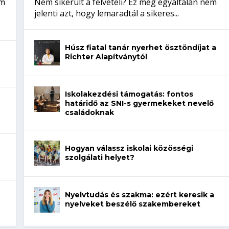
em
Nem sikerült a felvételi? Ez még egyáltalán nem
jelenti azt, hogy lemaradtál a sikeres...
Húsz fiatal tanár nyerhet ösztöndíjat a
Richter Alapítványtól
Iskolakezdési támogatás: fontos
határidő az SNI-s gyermekeket nevelő
családoknak
Hogyan válassz iskolai közösségi
szolgálati helyet?
Nyelvtudás és szakma: ezért keresik a
nyelveket beszélő szakembereket