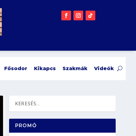
Fősodor
Kikapcs
Szakmák
Videók
PROMÓ