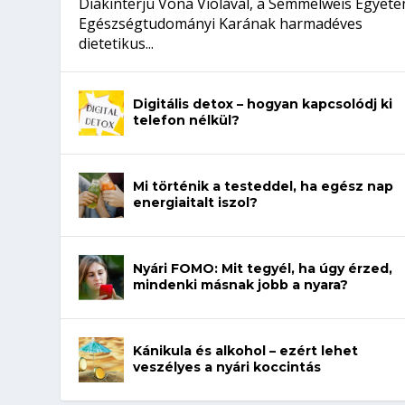
Diákinterjú Vona Violával, a Semmelweis Egyet
Egészségtudományi Karának harmadéves
dietetikus...
Digitális detox – hogyan kapcsolódj ki
telefon nélkül?
Mi történik a testeddel, ha egész nap
energiaitalt iszol?
Nyári FOMO: Mit tegyél, ha úgy érzed,
mindenki másnak jobb a nyara?
Kánikula és alkohol – ezért lehet
veszélyes a nyári koccintás