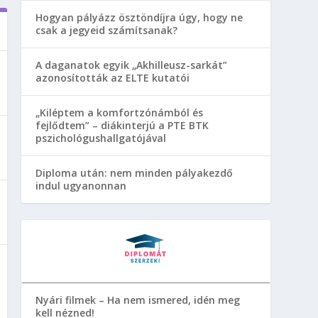
Hogyan pályázz ösztöndíjra úgy, hogy ne
csak a jegyeid számítsanak?
A daganatok egyik „Akhilleusz-sarkát”
azonosították az ELTE kutatói
„Kiléptem a komfortzónámból és
fejlődtem” – diákinterjú a PTE BTK
pszichológushallgatójával
Diploma után: nem minden pályakezdő
indul ugyanonnan
Nyári filmek – Ha nem ismered, idén meg
kell nézned!