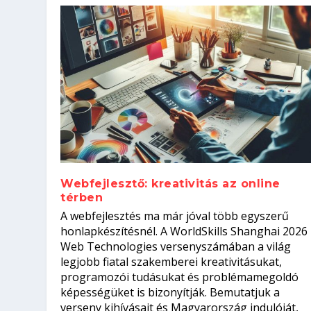
Webfejlesztő: kreativitás az online
térben
Szoftverfejlesztő: verseny kódb
A webfejlesztés ma már jóval több egyszerű
Kitalálod, mire használják ezek
Nem sikerült az egyetemi felvét
el a világversenyt...
Digitális detox – hogyan kapcsol
honlapkészítésnél. A WorldSkills Shanghai 2026
Web Technologies versenyszámában a világ
Írta:
Írta:
Írta:
Írta:
Tóth Mónika
Oláh Erika
Szakmát Szerzek
Oláh Erika
|
|
|
2026. augusztus. 4.
2026. augusztus. 3.
2026. augusztus. 4.
|
2026. augusztus. 3.
|
|
|
Iskolák
Egészség
Kvíz
|
Mi leszek?
legjobb fiatal szakemberei kreativitásukat,
programozói tudásukat és problémamegoldó
képességüket is bizonyítják. Bemutatjuk a
verseny kihívásait és Magyarország indulóját,