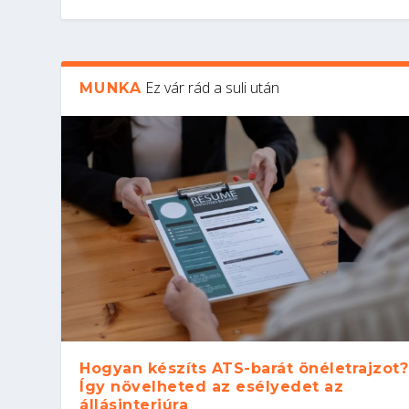
Ez vár rád a suli után
MUNKA
Hogyan készíts ATS-barát önéletrajzot?
Így növelheted az esélyedet az
állásinterjúra