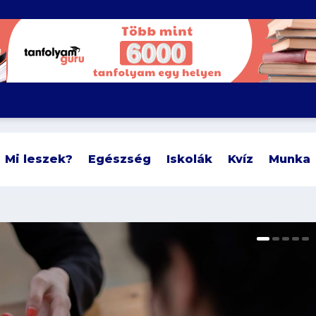
Mi leszek?
Egészség
Iskolák
Kvíz
Munka