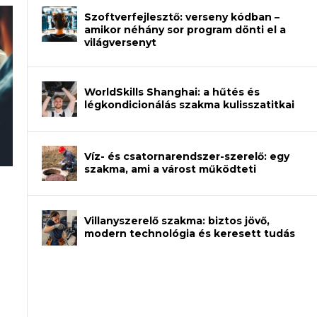
Szoftverfejlesztő: verseny kódban –
amikor néhány sor program dönti el a
világversenyt
WorldSkills Shanghai: a hűtés és
légkondicionálás szakma kulisszatitkai
Víz- és csatornarendszer-szerelő: egy
szakma, ami a várost működteti
an – amikor néhány sor program dönti
Villanyszerelő szakma: biztos jövő,
modern technológia és keresett tudás
et a gépeket?
eli? Tanulj szakmát!
ódj ki telefon nélkül?