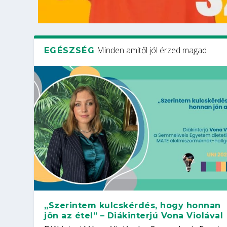
Minden amitől jól érzed magad
EGÉSZSÉG
„Szerintem kulcskérdés, hogy honnan
jön az étel” – Diákinterjú Vona Violával