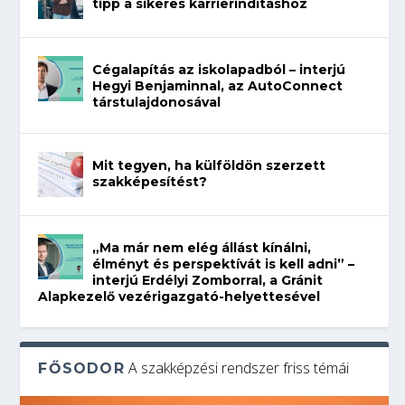
tipp a sikeres karrierindításhoz
Cégalapítás az iskolapadból – interjú
Hegyi Benjaminnal, az AutoConnect
társtulajdonosával
Mit tegyen, ha külföldön szerzett
szakképesítést?
„Ma már nem elég állást kínálni,
élményt és perspektívát is kell adni” –
interjú Erdélyi Zomborral, a Gránit
Alapkezelő vezérigazgató-helyettesével
A szakképzési rendszer friss témái
FŐSODOR