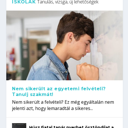
Tanulás, vizsga, új lehetőségek
ISKOLÁK
Nem sikerült az egyetemi felvételi?
Tanulj szakmát!
Nem sikerült a felvételi? Ez még egyáltalán nem
jelenti azt, hogy lemaradtál a sikeres...
Húsz fiatal tanár nyerhet ösztöndíjat a