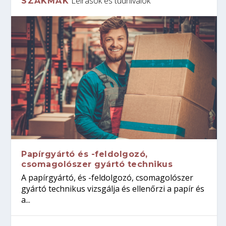
Leírások és tudnivalók
SZAKMÁK
Papírgyártó és -feldolgozó,
csomagolószer gyártó technikus
A papírgyártó, és -feldolgozó, csomagolószer
gyártó technikus vizsgálja és ellenőrzi a papír és
a...