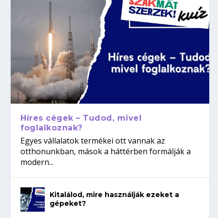
Híres cégek – Tudod, mivel
foglalkoznak?
Egyes vállalatok termékei ott vannak az
otthonunkban, mások a háttérben formálják a
modern...
Kitalálod, mire használják ezeket a
gépeket?