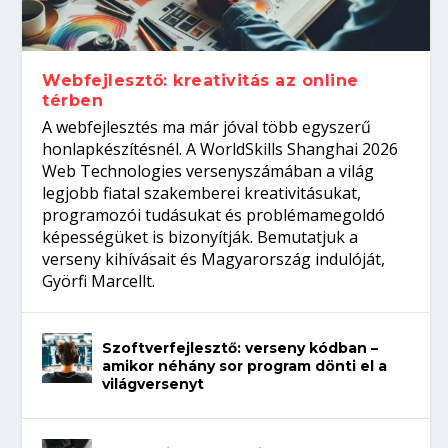
gépeket?
Tanulj szakmát!
amikor néhány sor program dönti el a
telefon nélkül?
világversenyt...
Webfejlesztő: kreativitás az online
térben
A webfejlesztés ma már jóval több egyszerű
honlapkészítésnél. A WorldSkills Shanghai 2026
Web Technologies versenyszámában a világ
legjobb fiatal szakemberei kreativitásukat,
programozói tudásukat és problémamegoldó
képességüket is bizonyítják. Bemutatjuk a
verseny kihívásait és Magyarország indulóját,
Györfi Marcellt.
Szoftverfejlesztő: verseny kódban –
amikor néhány sor program dönti el a
világversenyt