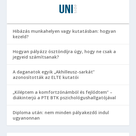
Hibázás munkahelyen vagy kutatásban: hogyan
kezeld?
Hogyan pályázz ösztöndíjra úgy, hogy ne csak a
jegyeid számítsanak?
A daganatok egyik „Akhilleusz-sarkát”
azonosították az ELTE kutatói
„Kiléptem a komfortzónámból és fejlődtem” –
diákinterjú a PTE BTK pszichológushallgatójával
Diploma után: nem minden pályakezdő indul
ugyanonnan