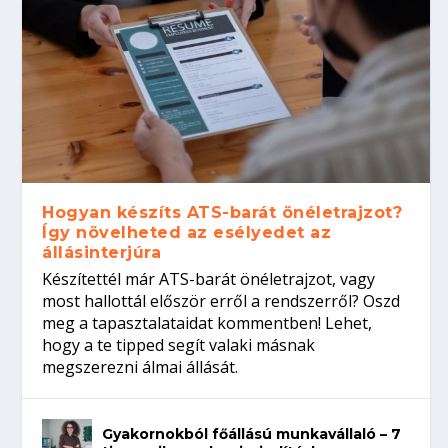
Hogyan készíts ATS-barát önéletrajzot?
Így növelheted az esélyedet az
állásinterjúra
Készítettél már ATS-barát önéletrajzot, vagy
most hallottál először erről a rendszerről? Oszd
meg a tapasztalataidat kommentben! Lehet,
hogy a te tipped segít valaki másnak
megszerezni álmai állását.
Gyakornokból főállású munkavállaló – 7