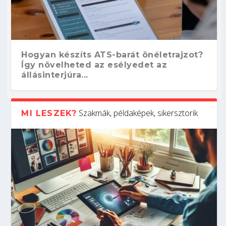
Hogyan készíts ATS-barát önéletrajzot?
Így növelheted az esélyedet az
állásinterjúra...
Szakmák, példaképek, sikersztorik
MI LESZEK?
Kitalálod, mire használják ezeket a
Nem sikerült az egyetemi felvételi?
Szoftverfejlesztő: verseny kódban –
Digitális detox – hogyan kapcsolódj ki