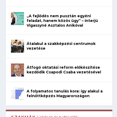
„A fejlődés nem pusztán egyéni
feladat, hanem közös ügy” – interjú
Vigassyné Asztalos Anikóval
Átalakul a szakképzési centrumok
vezetése
Átfogó oktatási reform előkészítése
kezdődik Csapodi Csaba vezetésével
A folyamatos tanulás kora: így alakul a
felnőttképzés Magyarországon