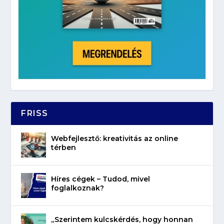
FRISS
Webfejlesztő: kreativitás az online
térben
Híres cégek – Tudod, mivel
foglalkoznak?
„Szerintem kulcskérdés, hogy honnan