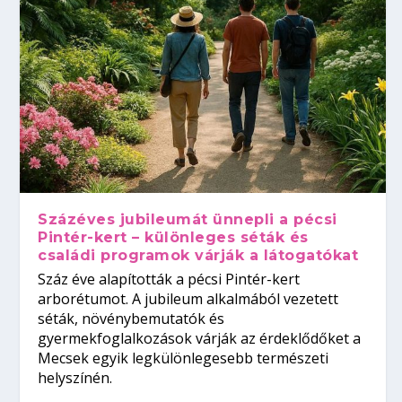
Százéves jubileumát ünnepli a pécsi
Pintér-kert – különleges séták és
családi programok várják a látogatókat
Száz éve alapították a pécsi Pintér-kert
arborétumot. A jubileum alkalmából vezetett
séták, növénybemutatók és
gyermekfoglalkozások várják az érdeklődőket a
Mecsek egyik legkülönlegesebb természeti
helyszínén.