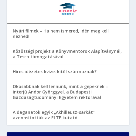
Nyári filmek – Ha nem ismered, idén meg kell
nézned!
Közösségi projekt a Könyvmentorok Alapítványnál,
a Tesco támogatásával
Híres idézetek kvíze: kitől származnak?
Okosabbnak kell lennünk, mint a gépeknek –
interjú Andor Györggyel, a Budapesti
Gazdaságtudományi Egyetem rektorával
A daganatok egyik „Akhilleusz-sarkát”
azonosították az ELTE kutatói