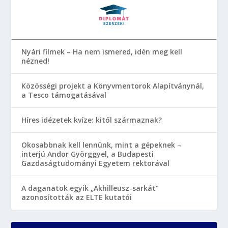
Nyári filmek – Ha nem ismered, idén meg kell
nézned!
Közösségi projekt a Könyvmentorok Alapítványnál,
a Tesco támogatásával
Híres idézetek kvíze: kitől származnak?
Okosabbnak kell lennünk, mint a gépeknek –
interjú Andor Györggyel, a Budapesti
Gazdaságtudományi Egyetem rektorával
A daganatok egyik „Akhilleusz-sarkát”
azonosították az ELTE kutatói