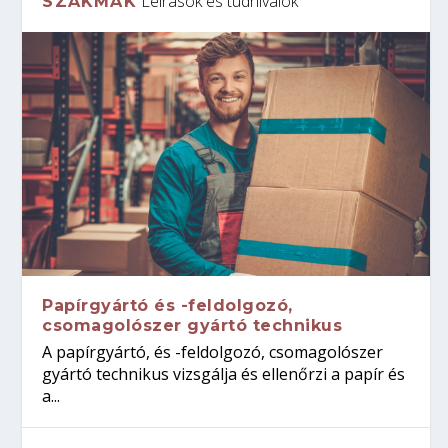
Leírások és tudnivalók
SZAKMÁK
Papírgyártó és -feldolgozó,
csomagolószer gyártó technikus
A papírgyártó, és -feldolgozó, csomagolószer
gyártó technikus vizsgálja és ellenőrzi a papír és
a...