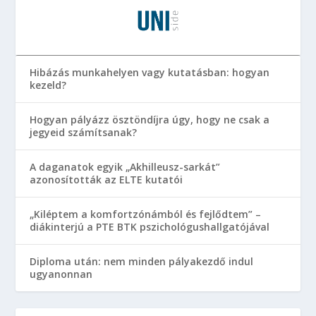
Hibázás munkahelyen vagy kutatásban: hogyan
kezeld?
Hogyan pályázz ösztöndíjra úgy, hogy ne csak a
jegyeid számítsanak?
A daganatok egyik „Akhilleusz-sarkát”
azonosították az ELTE kutatói
„Kiléptem a komfortzónámból és fejlődtem” –
diákinterjú a PTE BTK pszichológushallgatójával
Diploma után: nem minden pályakezdő indul
ugyanonnan