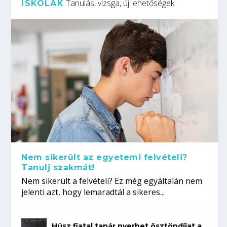
Tanulás, vizsga, új lehetőségek
ISKOLÁK
Nem sikerült az egyetemi felvételi?
Tanulj szakmát!
Nem sikerült a felvételi? Ez még egyáltalán nem
jelenti azt, hogy lemaradtál a sikeres...
Húsz fiatal tanár nyerhet ösztöndíjat a