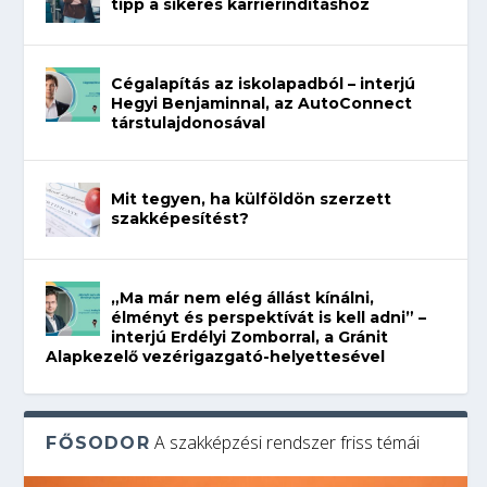
tipp a sikeres karrierindításhoz
Cégalapítás az iskolapadból – interjú
Hegyi Benjaminnal, az AutoConnect
társtulajdonosával
Mit tegyen, ha külföldön szerzett
szakképesítést?
„Ma már nem elég állást kínálni,
élményt és perspektívát is kell adni” –
interjú Erdélyi Zomborral, a Gránit
Alapkezelő vezérigazgató-helyettesével
A szakképzési rendszer friss témái
FŐSODOR