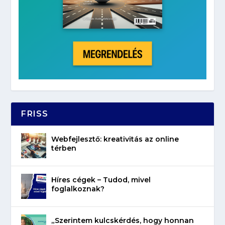
FRISS
Webfejlesztő: kreativitás az online
térben
Híres cégek – Tudod, mivel
foglalkoznak?
„Szerintem kulcskérdés, hogy honnan