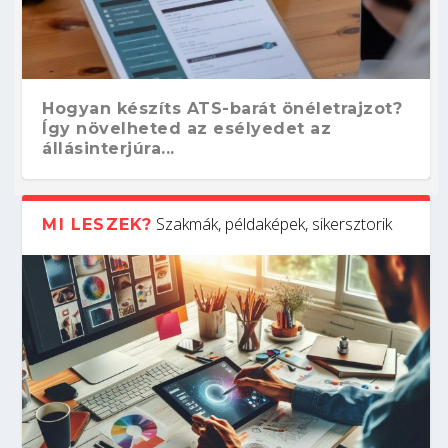
Hogyan készíts ATS-barát önéletrajzot?
Így növelheted az esélyedet az
állásinterjúra...
Szakmák, példaképek, sikersztorik
MI LESZEK?
Kitalálod, mire használják ezeket a
Nem sikerült az egyetemi felvételi?
Szoftverfejlesztő: verseny kódban –
Digitális detox – hogyan kapcsolódj ki