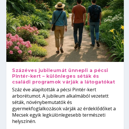
Százéves jubileumát ünnepli a pécsi
Pintér-kert – különleges séták és
családi programok várják a látogatókat
Száz éve alapították a pécsi Pintér-kert
arborétumot. A jubileum alkalmából vezetett
séták, növénybemutatók és
gyermekfoglalkozások várják az érdeklődőket a
Mecsek egyik legkülönlegesebb természeti
helyszínén.