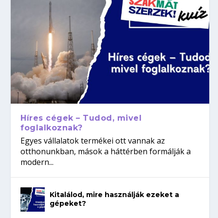
Híres cégek – Tudod, mivel
foglalkoznak?
Egyes vállalatok termékei ott vannak az
otthonunkban, mások a háttérben formálják a
modern...
Kitalálod, mire használják ezeket a
gépeket?