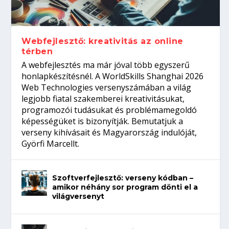
gépeket?
Tanulj szakmát!
amikor néhány sor program dönti el a
telefon nélkül?
világversenyt...
Webfejlesztő: kreativitás az online
térben
A webfejlesztés ma már jóval több egyszerű
honlapkészítésnél. A WorldSkills Shanghai 2026
Web Technologies versenyszámában a világ
legjobb fiatal szakemberei kreativitásukat,
programozói tudásukat és problémamegoldó
képességüket is bizonyítják. Bemutatjuk a
verseny kihívásait és Magyarország indulóját,
Györfi Marcellt.
Szoftverfejlesztő: verseny kódban –
amikor néhány sor program dönti el a
világversenyt