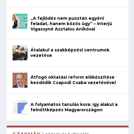
„A fejlődés nem pusztán egyéni
feladat, hanem közös ügy” – interjú
Vigassyné Asztalos Anikóval
Átalakul a szakképzési centrumok
vezetése
Átfogó oktatási reform előkészítése
kezdődik Csapodi Csaba vezetésével
A folyamatos tanulás kora: így alakul a
felnőttképzés Magyarországon