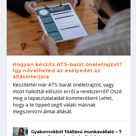
Hogyan készíts ATS-barát önéletrajzot?
Így növelheted az esélyedet az
állásinterjúra
Készítettél már ATS-barát önéletrajzot, vagy
most hallottál először erről a rendszerről? Oszd
meg a tapasztalataidat kommentben! Lehet,
hogy a te tipped segít valaki másnak
megszerezni álmai állását.
Gyakornokból főállású munkavállaló – 7