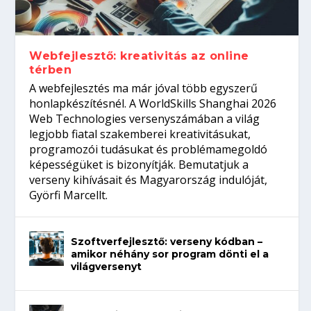
Így növelheted az esélyedet az
gépeket?
Tanulj szakmát!
amikor néhány sor program dönti el a
állásinterjúra...
világversenyt...
Webfejlesztő: kreativitás az online
térben
A webfejlesztés ma már jóval több egyszerű
honlapkészítésnél. A WorldSkills Shanghai 2026
Web Technologies versenyszámában a világ
legjobb fiatal szakemberei kreativitásukat,
programozói tudásukat és problémamegoldó
képességüket is bizonyítják. Bemutatjuk a
verseny kihívásait és Magyarország indulóját,
Györfi Marcellt.
Szoftverfejlesztő: verseny kódban –
amikor néhány sor program dönti el a
világversenyt