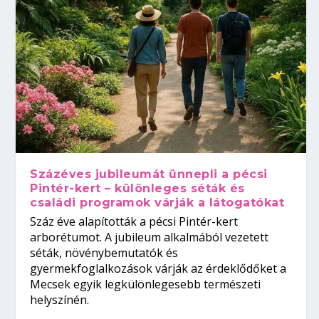
Százéves jubileumát ünnepli a pécsi
Pintér-kert – különleges séták és
családi programok várják a látogatókat
Száz éve alapították a pécsi Pintér-kert
arborétumot. A jubileum alkalmából vezetett
séták, növénybemutatók és
gyermekfoglalkozások várják az érdeklődőket a
Mecsek egyik legkülönlegesebb természeti
helyszínén.