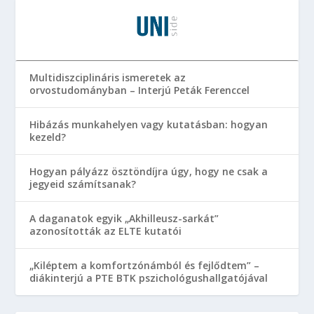
Multidiszciplináris ismeretek az
orvostudományban – Interjú Peták Ferenccel
Hibázás munkahelyen vagy kutatásban: hogyan
kezeld?
Hogyan pályázz ösztöndíjra úgy, hogy ne csak a
jegyeid számítsanak?
A daganatok egyik „Akhilleusz-sarkát”
azonosították az ELTE kutatói
„Kiléptem a komfortzónámból és fejlődtem” –
diákinterjú a PTE BTK pszichológushallgatójával