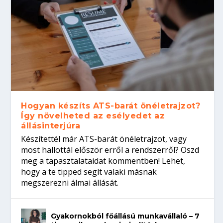
Hogyan készíts ATS-barát önéletrajzot?
Így növelheted az esélyedet az
állásinterjúra
Készítettél már ATS-barát önéletrajzot, vagy
most hallottál először erről a rendszerről? Oszd
meg a tapasztalataidat kommentben! Lehet,
hogy a te tipped segít valaki másnak
megszerezni álmai állását.
Gyakornokból főállású munkavállaló – 7