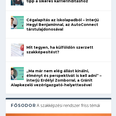
tipp a sikeres karrierindításhoz
Cégalapítás az iskolapadból – interjú
Hegyi Benjaminnal, az AutoConnect
társtulajdonosával
Mit tegyen, ha külföldön szerzett
szakképesítést?
„Ma már nem elég állást kínálni,
élményt és perspektívát is kell adni” –
interjú Erdélyi Zomborral, a Gránit
Alapkezelő vezérigazgató-helyettesével
A szakképzési rendszer friss témái
FŐSODOR