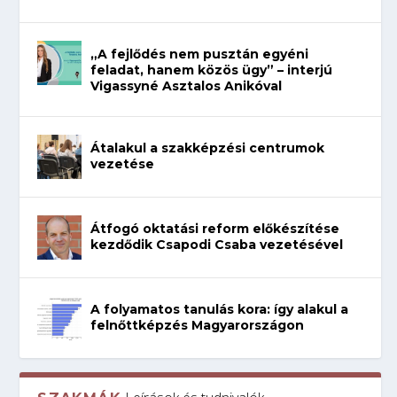
„A fejlődés nem pusztán egyéni
feladat, hanem közös ügy” – interjú
Vigassyné Asztalos Anikóval
Átalakul a szakképzési centrumok
vezetése
Átfogó oktatási reform előkészítése
kezdődik Csapodi Csaba vezetésével
A folyamatos tanulás kora: így alakul a
felnőttképzés Magyarországon