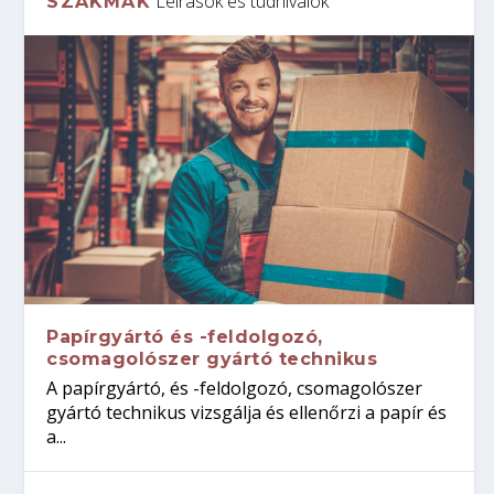
Leírások és tudnivalók
SZAKMÁK
Papírgyártó és -feldolgozó,
csomagolószer gyártó technikus
A papírgyártó, és -feldolgozó, csomagolószer
gyártó technikus vizsgálja és ellenőrzi a papír és
a...