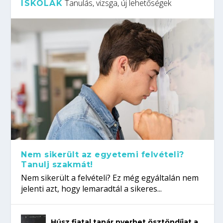
Tanulás, vizsga, új lehetőségek
ISKOLÁK
Nem sikerült az egyetemi felvételi?
Tanulj szakmát!
Nem sikerült a felvételi? Ez még egyáltalán nem
jelenti azt, hogy lemaradtál a sikeres...
Húsz fiatal tanár nyerhet ösztöndíjat a