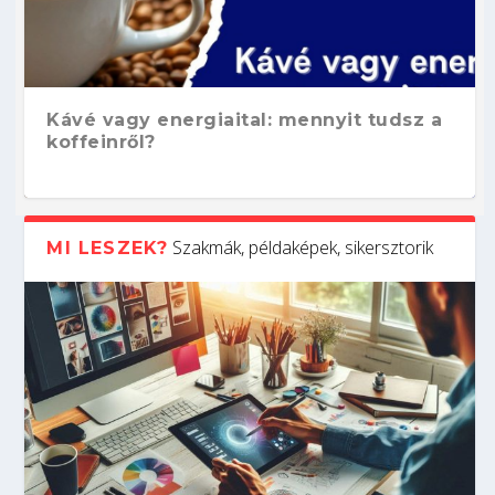
Kávé vagy energiaital: mennyit tudsz a
koffeinről?
Szakmák, példaképek, sikersztorik
MI LESZEK?
Hogyan készíts ATS-barát önéletrajzot?
Kitalálod, mire használják ezeket a
Nem sikerült az egyetemi felvételi?
Szoftverfejlesztő: verseny kódban –