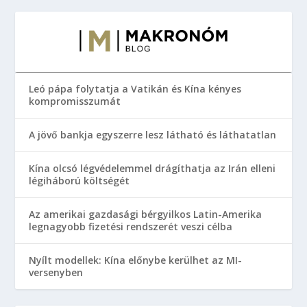
Leó pápa folytatja a Vatikán és Kína kényes
kompromisszumát
A jövő bankja egyszerre lesz látható és láthatatlan
Kína olcsó légvédelemmel drágíthatja az Irán elleni
légiháború költségét
Az amerikai gazdasági bérgyilkos Latin-Amerika
legnagyobb fizetési rendszerét veszi célba
Nyílt modellek: Kína előnybe kerülhet az MI-
versenyben