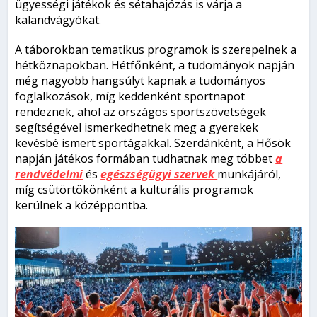
ügyességi játékok és sétahajózás is várja a
kalandvágyókat.
A táborokban tematikus programok is szerepelnek a
hétköznapokban. Hétfőnként, a tudományok napján
még nagyobb hangsúlyt kapnak a tudományos
foglalkozások, míg keddenként sportnapot
rendeznek, ahol az országos sportszövetségek
segítségével ismerkedhetnek meg a gyerekek
kevésbé ismert sportágakkal. Szerdánként, a Hősök
napján játékos formában tudhatnak meg többet
a
rendvédelmi
és
egészségügyi szervek
munkájáról,
míg csütörtökönként a kulturális programok
kerülnek a középpontba.