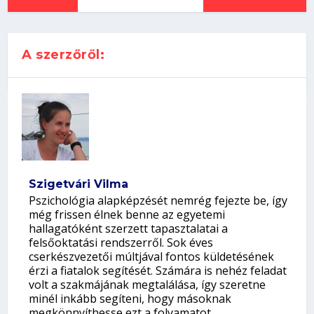
A szerzőről:
Szigetvári Vilma
Pszichológia alapképzését nemrég fejezte be, így
még frissen élnek benne az egyetemi
hallagatóként szerzett tapasztalatai a
felsőoktatási rendszerről. Sok éves
cserkészvezetői múltjával fontos küldetésének
érzi a fiatalok segítését. Számára is nehéz feladat
volt a szakmájának megtalálása, így szeretne
minél inkább segíteni, hogy másoknak
megkönnyíthesse ezt a folyamatot.