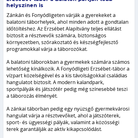
helyszínen is
Zánkán és Fonyódligeten várják a gyerekeket a
balatoni táborhelyek, ahol minden adott a gondtalan
időtöltéshez. Az Erzsébet Alapítvány teljes ellátást
biztosít a résztvevők számára, biztonságos
környezetben, szórakoztató és készségfejlesztő
programokkal várja a táborozókat.
A balatoni táborokban a gyermekek számára számos
lehetőség kínálkozik. A Fonyódligeti Erzsébet-tábor a
vízpart közelségével és a kis távolságokkal családias
hangulatot biztosít. A modern kalandpark,
sportpályák és játszótér pedig még színesebbé teszi
a táborozás élményét.
A zánkai táborban pedig egy nyüzsgő gyermekvárosi
hangulat várja a résztvevőket, ahol a játszóterek,
sport- és ügyességi pályák, valamint a közösségi
terek garantálják az aktív kikapcsolódást.