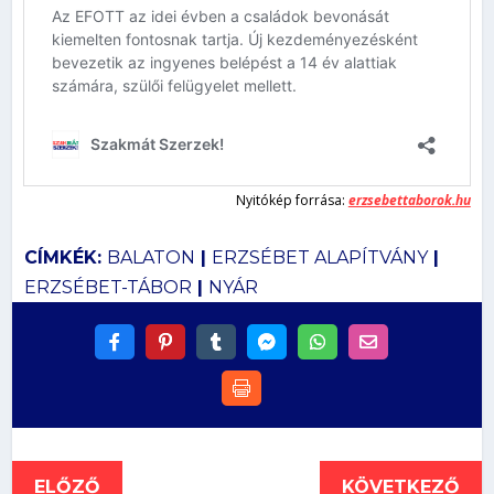
Nyitókép forrása:
erzsebettaborok.hu
CÍMKÉK:
BALATON
|
ERZSÉBET ALAPÍTVÁNY
|
ERZSÉBET-TÁBOR
|
NYÁR
ELŐZŐ
KÖVETKEZŐ