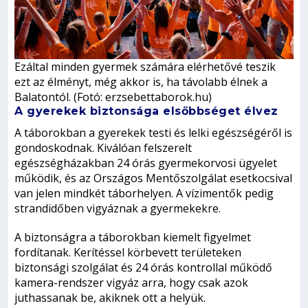
Ezáltal minden gyermek számára elérhetővé teszik
ezt az élményt, még akkor is, ha távolabb élnek a
Balatontól. (Fotó: erzsebettaborok.hu)
A gyerekek biztonsága elsőbbséget élvez
A táborokban a gyerekek testi és lelki egészségéről is
gondoskodnak. Kiválóan felszerelt
egészségházakban 24 órás gyermekorvosi ügyelet
működik, és az Országos Mentőszolgálat esetkocsival
van jelen mindkét táborhelyen. A vízimentők pedig
strandidőben vigyáznak a gyermekekre.
A biztonságra a táborokban kiemelt figyelmet
fordítanak. Kerítéssel körbevett területeken
biztonsági szolgálat és 24 órás kontrollal működő
kamera-rendszer vigyáz arra, hogy csak azok
juthassanak be, akiknek ott a helyük.