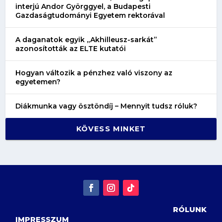
interjú Andor Györggyel, a Budapesti
Gazdaságtudományi Egyetem rektorával
A daganatok egyik „Akhilleusz-sarkát”
azonosították az ELTE kutatói
Hogyan változik a pénzhez való viszony az
egyetemen?
Diákmunka vagy ösztöndíj – Mennyit tudsz róluk?
KÖVESS MINKET
RÓLUNK
IMPRESSZUM