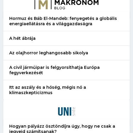
Hormuz és Báb El-Mandeb: fenyegetés a globális
energiaellátásra és a világgazdaságra
A hét ábrája
Az olajhorror leghangosabb sikolya
A civil járműipar is felgyorsíthatja Európa
fegyverkezését
Itt az aszály és a hőség, mégis nő a
klímaszkepticizmus
Hogyan pályázz ösztöndíjra úgy, hogy ne csak a
jegyeid számítsanak?