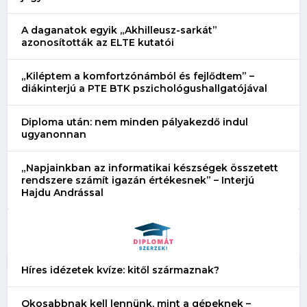
A daganatok egyik „Akhilleusz-sarkát”
azonosították az ELTE kutatói
„Kiléptem a komfortzónámból és fejlődtem” –
diákinterjú a PTE BTK pszichológushallgatójával
Diploma után: nem minden pályakezdő indul
ugyanonnan
„Napjainkban az informatikai készségek összetett
rendszere számít igazán értékesnek” – Interjú
Hajdu Andrással
Híres idézetek kvíze: kitől származnak?
Okosabbnak kell lennünk, mint a gépeknek –