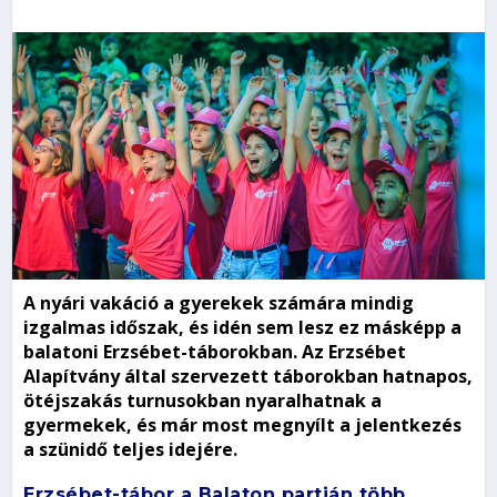
A nyári vakáció a gyerekek számára mindig
izgalmas időszak, és idén sem lesz ez másképp a
balatoni Erzsébet-táborokban. Az Erzsébet
Alapítvány által szervezett táborokban hatnapos,
ötéjszakás turnusokban nyaralhatnak a
gyermekek, és már most megnyílt a jelentkezés
a szünidő teljes idejére.
Erzsébet-tábor a Balaton partján több