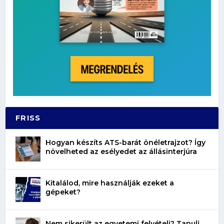
FRISS
Hogyan készíts ATS-barát önéletrajzot? Így
növelheted az esélyedet az állásinterjúra
Kitalálod, mire használják ezeket a
gépeket?
Nem sikerült az egyetemi felvételi? Tanulj