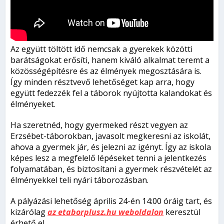
Az együtt töltött idő nemcsak a gyerekek közötti
barátságokat erősíti, hanem kiváló alkalmat teremt a
közösségépítésre és az élmények megosztására is.
Így minden résztvevő lehetőséget kap arra, hogy
együtt fedezzék fel a táborok nyújtotta kalandokat és
élményeket.
Ha szeretnéd, hogy gyermeked részt vegyen az
Erzsébet-táborokban, javasolt megkeresni az iskolát,
ahova a gyermek jár, és jelezni az igényt. Így az iskola
képes lesz a megfelelő lépéseket tenni a jelentkezés
folyamatában, és biztosítani a gyermek részvételét az
élményekkel teli nyári táborozásban.
A pályázási lehetőség április 24-én 14:00 óráig tart, és
kizárólag
az etaborplusz.hu weboldalon
keresztül
érhető el.