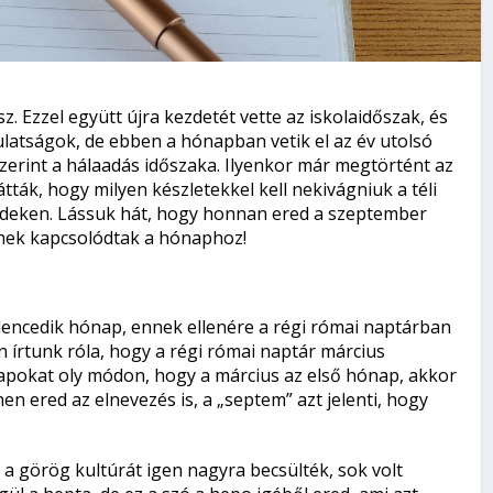
. Ezzel együtt újra kezdetét vette az iskolaidőszak, és
ulatságok, de ebben a hónapban vetik el az év utolsó
zerint a hálaadás időszaka. Ilyenkor már megtörtént az
tták, hogy milyen készletekkel kell nekivágniuk a téli
földeken. Lássuk hát, hogy honnan ered a szeptember
lmek kapcsolódtak a hónaphoz!
lencedik hónap, ennek ellenére a régi római naptárban
 írtunk róla, hogy a régi római naptár március
napokat oly módon, hogy a március az első hónap, akkor
n ered az elnevezés is, a „septem” azt jelenti, hogy
 a görög kultúrát igen nagyra becsülték, sok volt