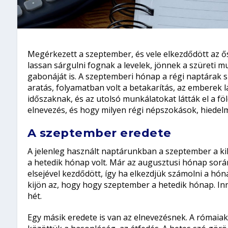
Megérkezett a szeptember, és vele elkezdődött az ősz
lassan sárgulni fognak a levelek, jönnek a szüreti m
gabonáját is. A szeptemberi hónap a régi naptárak s
aratás, folyamatban volt a betakarítás, az emberek lá
időszaknak, és az utolsó munkálatokat látták el a 
elnevezés, és hogy milyen régi népszokások, hiede
A szeptember eredete
A jelenleg használt naptárunkban a szeptember a ki
a hetedik hónap volt. Már az augusztusi hónap során
elsejével kezdődött, így ha elkezdjük számolni a hó
kijön az, hogy hogy szeptember a hetedik hónap. Inne
hét.
Egy másik eredete is van az elnevezésnek. A rómaiak