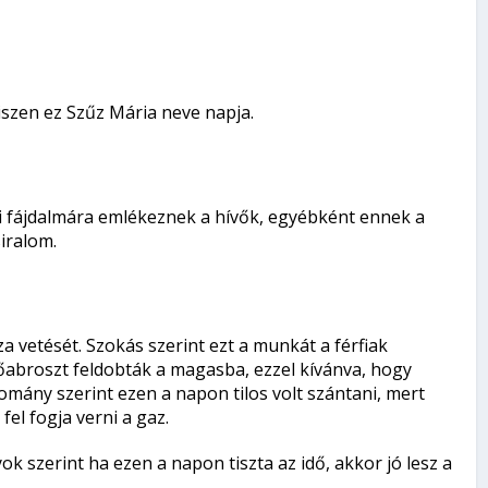
iszen ez Szűz Mária neve napja.
ai fájdalmára emlékeznek a hívők, egyébként ennek a
iralom.
vetését. Szokás szerint ezt a munkát a férfiak
őabroszt feldobták a magasba, ezzel kívánva, hogy
ány szerint ezen a napon tilos volt szántani, mert
fel fogja verni a gaz.
 szerint ha ezen a napon tiszta az idő, akkor jó lesz a