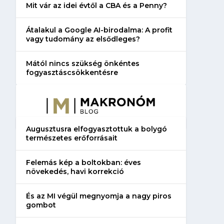
Mit vár az idei évtől a CBA és a Penny?
Átalakul a Google AI-birodalma: A profit
vagy tudomány az elsődleges?
Mától nincs szükség önkéntes
fogyasztáscsökkentésre
Augusztusra elfogyasztottuk a bolygó
természetes erőforrásait
Felemás kép a boltokban: éves
növekedés, havi korrekció
És az MI végül megnyomja a nagy piros
gombot