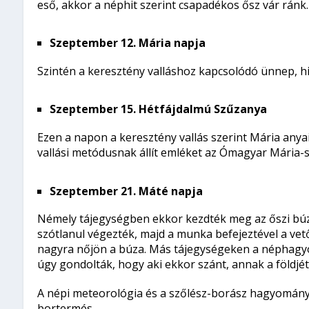
eső, akkor a néphit szerint csapadékos ősz vár ránk.
Szeptember 12. Mária napja
Szintén a keresztény valláshoz kapcsolódó ünnep, h
Szeptember 15. Hétfájdalmú Szűzanya
Ezen a napon a keresztény vallás szerint Mária any
vallási metódusnak állít emléket az Ómagyar Mária-s
Szeptember 21. Máté napja
Némely tájegységben ekkor kezdték meg az őszi búza 
szótlanul végezték, majd a munka befejeztével a vet
nagyra nőjön a búza. Más tájegységeken a néphagyom
úgy gondolták, hogy aki ekkor szánt, annak a földjét 
A népi meteorológia és a szőlész-borász hagyományok
bortermés.