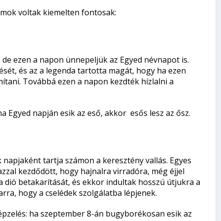
mok voltak kiemelten fontosak:
, de ezen a napon ünnepeljük az Egyed névnapot is.
sét, és az a legenda tartotta magát, hogy ha ezen
mítani. Továbbá ezen a napon kezdték hízlalni a
ha Egyed napján esik az eső, akkor esős lesz az ősz.
k napjaként tartja számon a keresztény vallás. Egyes
zal kezdődött, hogy hajnalra virradóra, még éjjel
 dió betakarítását, és ekkor indultak hosszú útjukra a
arra, hogy a cselédek szolgálatba lépjenek.
lképzelés: ha szeptember 8-án bugyborékosan esik az