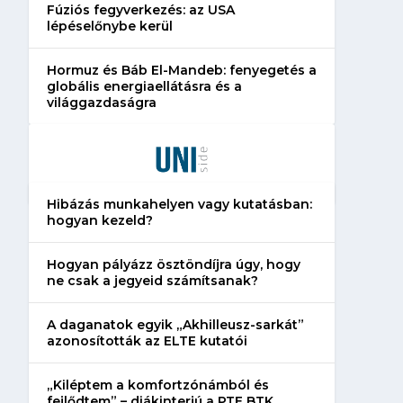
Fúziós fegyverkezés: az USA
lépéselőnybe kerül
Hormuz és Báb El-Mandeb: fenyegetés a
globális energiaellátásra és a
világgazdaságra
Hibázás munkahelyen vagy kutatásban:
hogyan kezeld?
Hogyan pályázz ösztöndíjra úgy, hogy
ne csak a jegyeid számítsanak?
A daganatok egyik „Akhilleusz-sarkát”
azonosították az ELTE kutatói
„Kiléptem a komfortzónámból és
fejlődtem” – diákinterjú a PTE BTK