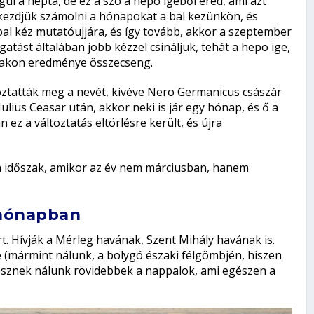
ül a hepta, de ez a szó a hepo igéből ered, ami azt
a elkezdjük számolni a hónapokat a bal kezünkön, és
 bal kéz mutatóujjára, és így tovább, akkor a szeptember
atást általában jobb kézzel csináljuk, tehát a hepo ige,
jjakon eredménye összecseng.
tatták meg a nevét, kivéve Nero Germanicus császár
ulius Ceasar után, akkor neki is jár egy hónap, és ő a
ez a változtatás eltörlésre került, és újra
n időszak, amikor az év nem márciusban, hanem
hónapban
. Hívják a Mérleg havának, Szent Mihály havának is.
 (mármint nálunk, a bolygó északi félgömbjén, hiszen
 lesznek nálunk rövidebbek a nappalok, ami egészen a