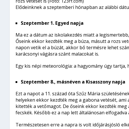
rozs vetését is (Fotó: 123rf.com)
Elődeinknek a szeptemberi hónapban az alábbi dátu
Szeptember 1. Egyed napja
Ma ez a dátum az iskolakezdés miatt a legismertebb
Őseink ekkor kezdték meg a búza, másutt a rozs veté
napon vetik el a búzát, akkor bő termésre lehet szá
karácsonyi vágásra szánt malacokat is.
Egy kis népi meteorológia: a hagyomány úgy tartja, 
Szeptember 8., másnéven a Kisasszony napja
Ezt a napot a 11. század óta Szűz Mária születéséne
helyeken ekkor kezdték meg a gabona vetését, ami az
kitették a vetőmagot. De őseink ekkor kezdték meg a
fecskék. Később ez a nap lett általánosan elfogadva 
Természetesen erre a napra is volt időjárásjósló e