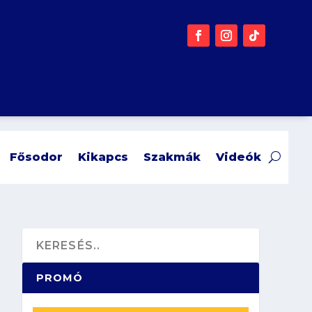
Fősodor
Kikapcs
Szakmák
Videók
PROMÓ