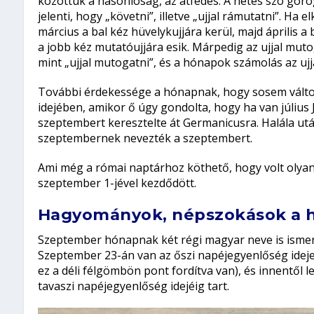
közöttük a hasonlóság, az átfedés. A hetes szó görög
jelenti, hogy „követni”, illetve „ujjal rámutatni”. H
március a bal kéz hüvelykujjára kerül, majd április a
a jobb kéz mutatóujjára esik. Márpedig az ujjal mutog
mint „ujjal mutogatni”, és a hónapok számolás az u
További érdekessége a hónapnak, hogy sosem változ
idejében, amikor ő úgy gondolta, hogy ha van július J
szeptembert keresztelte át Germanicusra. Halála után 
szeptembernek nevezték a szeptembert.
Ami még a római naptárhoz köthető, hogy volt olya
szeptember 1-jével kezdődött.
Hagyományok, népszokások a 
Szeptember hónapnak két régi magyar neve is ismert
Szeptember 23-án van az őszi napéjegyenlőség ideje
ez a déli félgömbön pont fordítva van), és innentől
tavaszi napéjegyenlőség idejéig tart.