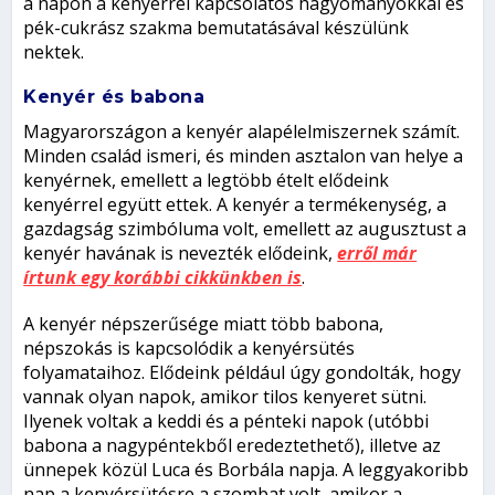
a napon a kenyérrel kapcsolatos hagyományokkal és
pék-cukrász szakma bemutatásával készülünk
nektek.
Kenyér és babona
Magyarországon a kenyér alapélelmiszernek számít.
Minden család ismeri, és minden asztalon van helye a
kenyérnek, emellett a legtöbb ételt elődeink
kenyérrel együtt ettek. A kenyér a termékenység, a
gazdagság szimbóluma volt, emellett az augusztust a
kenyér havának is nevezték elődeink,
erről már
írtunk egy korábbi cikkünkben is
.
A kenyér népszerűsége miatt több babona,
népszokás is kapcsolódik a kenyérsütés
folyamataihoz. Elődeink például úgy gondolták, hogy
vannak olyan napok, amikor tilos kenyeret sütni.
Ilyenek voltak a keddi és a pénteki napok (utóbbi
babona a nagypéntekből eredeztethető), illetve az
ünnepek közül Luca és Borbála napja. A leggyakoribb
nap a kenyérsütésre a szombat volt, amikor a