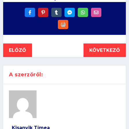
ELŐZŐ
KÖVETKEZŐ
A szerzőről:
Kisanyik Tímea