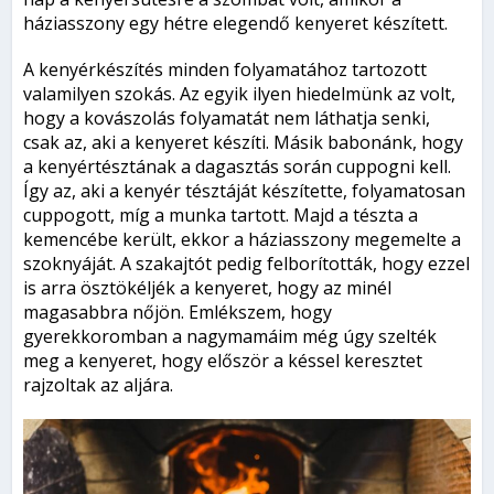
háziasszony egy hétre elegendő kenyeret készített.
A kenyérkészítés minden folyamatához tartozott
valamilyen szokás. Az egyik ilyen hiedelmünk az volt,
hogy a kovászolás folyamatát nem láthatja senki,
csak az, aki a kenyeret készíti. Másik babonánk, hogy
a kenyértésztának a dagasztás során cuppogni kell.
Így az, aki a kenyér tésztáját készítette, folyamatosan
cuppogott, míg a munka tartott. Majd a tészta a
kemencébe került, ekkor a háziasszony megemelte a
szoknyáját. A szakajtót pedig felborították, hogy ezzel
is arra ösztökéljék a kenyeret, hogy az minél
magasabbra nőjön. Emlékszem, hogy
gyerekkoromban a nagymamáim még úgy szelték
meg a kenyeret, hogy először a késsel keresztet
rajzoltak az aljára.