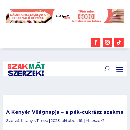
.
A Kenyér Világnapja – a pék-cukrász szakma
Szerző:
Kisanyik Tímea
|
2023. október. 16.
|
Mi leszek?