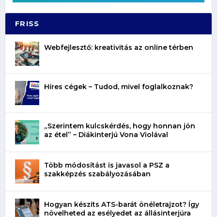
FRISS
Webfejlesztő: kreativitás az online térben
Híres cégek – Tudod, mivel foglalkoznak?
„Szerintem kulcskérdés, hogy honnan jön
az étel” – Diákinterjú Vona Violával
Több módosítást is javasol a PSZ a
szakképzés szabályozásában
Hogyan készíts ATS-barát önéletrajzot? Így
növelheted az esélyedet az állásinterjúra