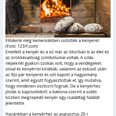
Elődeink még kemencékben sütötték a kenyeret
(Fotó: 123rf.com)
Emellett a kenyér és a só már az ókorban is az élet és
az örökkévalóság szimbólumai voltak. A szláv
népeknél gyakori szokás volt, hogy a vendégeket
sóval és kenyérrel kínálták, valamint az esküvő után
az ifjú pár kenyeret és sót kapott a hagyomány
szerint, amit együtt fogyasztottak el, így mutatva,
hogy mindenen osztozni fognak. De a kenyérhez
jóslás is kapcsolódott: a babona szerint a sütés
közben megrepedő kenyér egy családtag halálát
jelentette.
Hazánkban a kenyérhez az augusztus 20-i