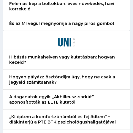
Felemás kép a boltokban: éves növekedés, havi
korrekció
És az MI végül megnyomja a nagy piros gombot
Hibázás munkahelyen vagy kutatásban: hogyan
kezeld?
Hogyan pályázz ösztöndíjra úgy, hogy ne csak a
jegyeid számítsanak?
A daganatok egyik „Akhilleusz-sarkát”
azonosították az ELTE kutatói
„Kiléptem a komfortzónámból és fejlődtem” –
diákinterjú a PTE BTK pszichológushallgatójával