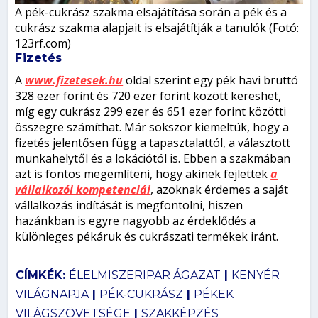
A pék-cukrász szakma elsajátítása során a pék és a
cukrász szakma alapjait is elsajátítják a tanulók (Fotó:
123rf.com)
Fizetés
A
www.fizetesek.hu
oldal szerint egy pék havi bruttó
328 ezer forint és 720 ezer forint között kereshet,
míg egy cukrász 299 ezer és 651 ezer forint közötti
összegre számíthat. Már sokszor kiemeltük, hogy a
fizetés jelentősen függ a tapasztalattól, a választott
munkahelytől és a lokációtól is. Ebben a szakmában
azt is fontos megemlíteni, hogy akinek fejlettek
a
vállalkozói kompetenciái
, azoknak érdemes a saját
vállalkozás indítását is megfontolni, hiszen
hazánkban is egyre nagyobb az érdeklődés a
különleges pékáruk és cukrászati termékek iránt.
CÍMKÉK:
ÉLELMISZERIPAR ÁGAZAT
|
KENYÉR
VILÁGNAPJA
|
PÉK-CUKRÁSZ
|
PÉKEK
VILÁGSZÖVETSÉGE
|
SZAKKÉPZÉS