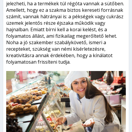
jelezheti, ha a termékek túl régóta vannak a sütőben.
Amellett, hogy ez a szakma biztos kereseti forrásnak
számít, vannak hátrányai is: a pékségek vagy cukrász
üzemek jelentős része éjszaka működik vagy
hajnalban. Emiatt bírni kell a korai kelést, és a
folyamatos állást, ami fizikailag megerőltető lehet.
Noha a jó szakember szabálykövető, ismeri a
recepteket, szükség van némi kísérletezésre,
kreativitásra annak érdekében, hogy a kínálatot
folyamatosan frissíteni tudja.