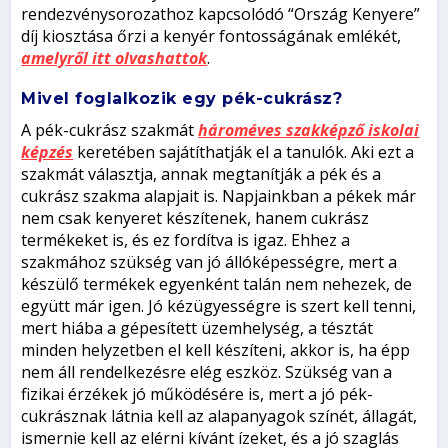
rendezvénysorozathoz kapcsolódó “Ország Kenyere”
díj kiosztása őrzi a kenyér fontosságának emlékét,
amelyről itt olvashattok
.
Mivel foglalkozik egy pék-cukrász?
A pék-cukrász szakmát
hároméves szakképző iskolai
képzés
keretében sajátíthatják el a tanulók. Aki ezt a
szakmát választja, annak megtanítják a pék és a
cukrász szakma alapjait is. Napjainkban a pékek már
nem csak kenyeret készítenek, hanem cukrász
termékeket is, és ez fordítva is igaz. Ehhez a
szakmához szükség van jó állóképességre, mert a
készülő termékek egyenként talán nem nehezek, de
együtt már igen. Jó kézügyességre is szert kell tenni,
mert hiába a gépesített üzemhelység, a tésztát
minden helyzetben el kell készíteni, akkor is, ha épp
nem áll rendelkezésre elég eszköz. Szükség van a
fizikai érzékek jó működésére is, mert a jó pék-
cukrásznak látnia kell az alapanyagok színét, állagát,
ismernie kell az elérni kívánt ízeket, és a jó szaglás