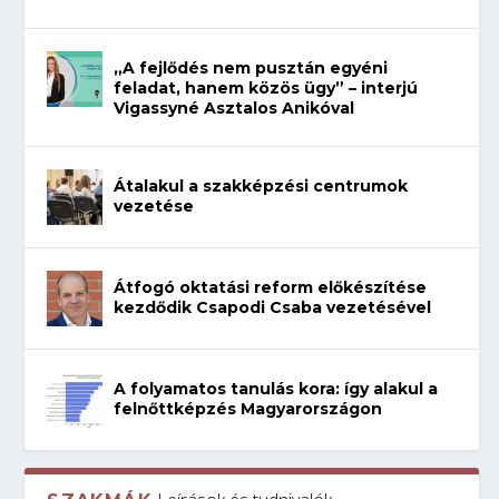
„A fejlődés nem pusztán egyéni
feladat, hanem közös ügy” – interjú
Vigassyné Asztalos Anikóval
Átalakul a szakképzési centrumok
vezetése
Átfogó oktatási reform előkészítése
kezdődik Csapodi Csaba vezetésével
A folyamatos tanulás kora: így alakul a
felnőttképzés Magyarországon