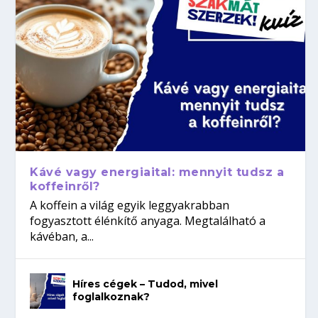
Kávé vagy energiaital: mennyit tudsz a
koffeinről?
A koffein a világ egyik leggyakrabban
fogyasztott élénkítő anyaga. Megtalálható a
kávéban, a...
Híres cégek – Tudod, mivel
foglalkoznak?