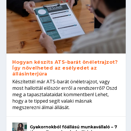
Hogyan készíts ATS-barát önéletrajzot?
Így növelheted az esélyedet az
állásinterjúra
Készítettél már ATS-barát önéletrajzot, vagy
most hallottál először erről a rendszerről? Oszd
meg a tapasztalataidat kommentben! Lehet,
hogy a te tipped segít valaki másnak
megszerezni álmai állását.
Gyakornokból főállású munkavállaló – 7