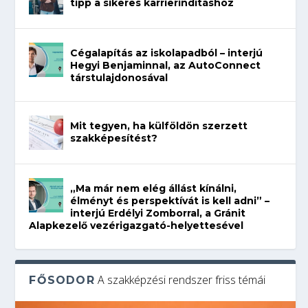
tipp a sikeres karrierindításhoz
Cégalapítás az iskolapadból – interjú
Hegyi Benjaminnal, az AutoConnect
társtulajdonosával
Mit tegyen, ha külföldön szerzett
szakképesítést?
„Ma már nem elég állást kínálni,
élményt és perspektívát is kell adni” –
interjú Erdélyi Zomborral, a Gránit
Alapkezelő vezérigazgató-helyettesével
A szakképzési rendszer friss témái
FŐSODOR