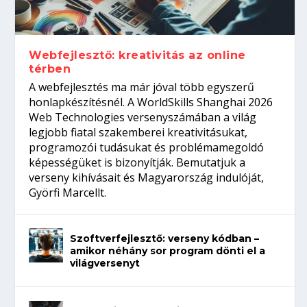
Így növelheted az esélyedet az
gépeket?
Tanulj szakmát!
amikor néhány sor program dönti el a
állásinterjúra...
világversenyt...
Webfejlesztő: kreativitás az online
térben
A webfejlesztés ma már jóval több egyszerű
honlapkészítésnél. A WorldSkills Shanghai 2026
Web Technologies versenyszámában a világ
legjobb fiatal szakemberei kreativitásukat,
programozói tudásukat és problémamegoldó
képességüket is bizonyítják. Bemutatjuk a
verseny kihívásait és Magyarország indulóját,
Györfi Marcellt.
Szoftverfejlesztő: verseny kódban –
amikor néhány sor program dönti el a
világversenyt