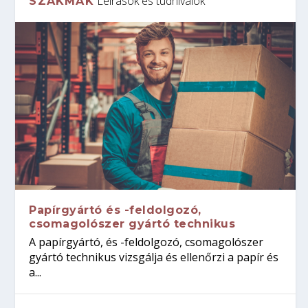
Leírások és tudnivalók
SZAKMÁK
Papírgyártó és -feldolgozó,
csomagolószer gyártó technikus
A papírgyártó, és -feldolgozó, csomagolószer
gyártó technikus vizsgálja és ellenőrzi a papír és
a...