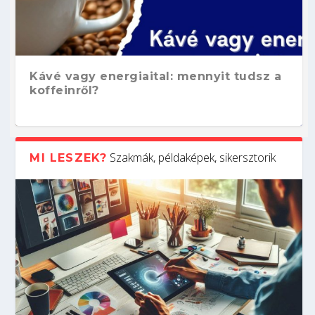
Kávé vagy energiaital: mennyit tudsz a
koffeinről?
Szakmák, példaképek, sikersztorik
MI LESZEK?
Hogyan készíts ATS-barát önéletrajzot?
Kitalálod, mire használják ezeket a
Nem sikerült az egyetemi felvételi?
Szoftverfejlesztő: verseny kódban –