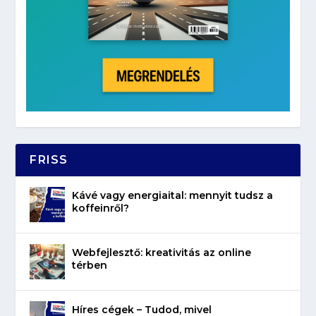
FRISS
Kávé vagy energiaital: mennyit tudsz a
koffeinről?
Webfejlesztő: kreativitás az online
térben
Híres cégek – Tudod, mivel