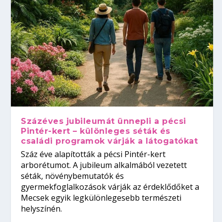
Százéves jubileumát ünnepli a pécsi
Pintér-kert – különleges séták és
családi programok várják a látogatókat
Száz éve alapították a pécsi Pintér-kert
arborétumot. A jubileum alkalmából vezetett
séták, növénybemutatók és
gyermekfoglalkozások várják az érdeklődőket a
Mecsek egyik legkülönlegesebb természeti
helyszínén.