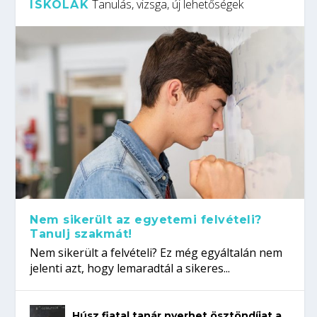
Tanulás, vizsga, új lehetőségek
ISKOLÁK
Nem sikerült az egyetemi felvételi?
Tanulj szakmát!
Nem sikerült a felvételi? Ez még egyáltalán nem
jelenti azt, hogy lemaradtál a sikeres...
Húsz fiatal tanár nyerhet ösztöndíjat a