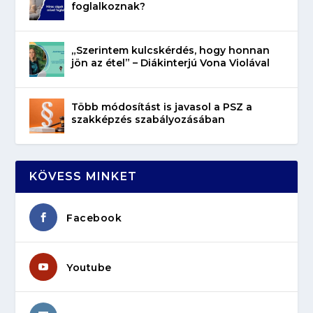
foglalkoznak?
„Szerintem kulcskérdés, hogy honnan
jön az étel” – Diákinterjú Vona Violával
Több módosítást is javasol a PSZ a
szakképzés szabályozásában
KÖVESS MINKET
Facebook
Youtube