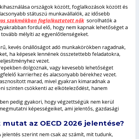
 kihasználása országok között, foglalkozások között és
 alacsonyabb státuszú munkavállalók, az idősebb
yos szakmákban foglalkoztatott nők
sorolhatók a
gyakrabban fordul elő, hogy nem kapnak lehetőséget a
tovább mélyíti az egyenlőtlenségeket.
erű, kevés önállóságot adó munkakörökben ragadnak,
ket, ha képesek lennének összetettebb feladatokra,
eljesítményhez vezet.
repekben dolgoznak, vagy kevesebb lehetőséget
felelő karrierhez és alacsonyabb bérekhez vezet.
hasznosított marad, mivel gyakran kimaradnak a
éni szinten csökkenti az elköteleződést, hanem
ében pedig gyakori, hogy végzettségük nem kerül
 megmutatni képességeiket, ami jelentős, gazdasági
it mutat az OECD 2026 jelentése?
jelentés szerint nem csak az számít, mit tudunk,