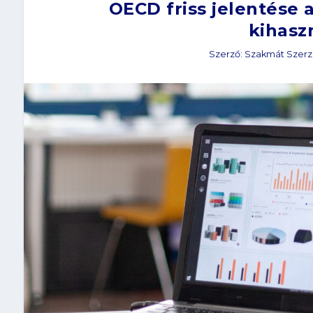
OECD friss jelentése
kihasz
Szerző:
Szakmát Szer