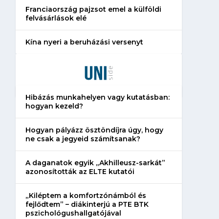
Franciaország pajzsot emel a külföldi
felvásárlások elé
Kína nyeri a beruházási versenyt
Hibázás munkahelyen vagy kutatásban:
hogyan kezeld?
Hogyan pályázz ösztöndíjra úgy, hogy
ne csak a jegyeid számítsanak?
A daganatok egyik „Akhilleusz-sarkát”
azonosították az ELTE kutatói
„Kiléptem a komfortzónámból és
fejlődtem” – diákinterjú a PTE BTK
pszichológushallgatójával