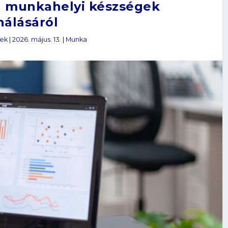
 a munkahelyi készségek
nálásáról
zek
|
2026. május. 13.
|
Munka