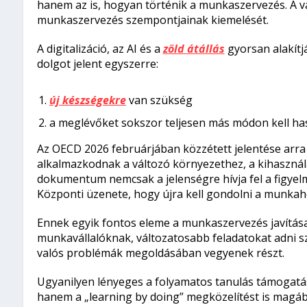
hanem az is, hogyan történik a munkaszervezés. A vá
munkaszervezés szempontjainak kiemelését.
A digitalizáció, az AI és a
zöld átállás
gyorsan alakítj
dolgot jelent egyszerre:
új készségekre
van szükség
a meglévőket sokszor teljesen más módon kell ha
Az OECD 2026 februárjában közzétett jelentése arr
alkalmazkodnak a változó környezethez, a kihasznál
dokumentum nemcsak a jelenségre hívja fel a figyelm
Központi üzenete, hogy újra kell gondolni a munkahe
Ennek egyik fontos eleme a munkaszervezés javítása
munkavállalóknak, változatosabb feladatokat adni s
valós problémák megoldásában vegyenek részt.
Ugyanilyen lényeges a folyamatos tanulás támogatá
hanem a „learning by doing” megközelítést is magában