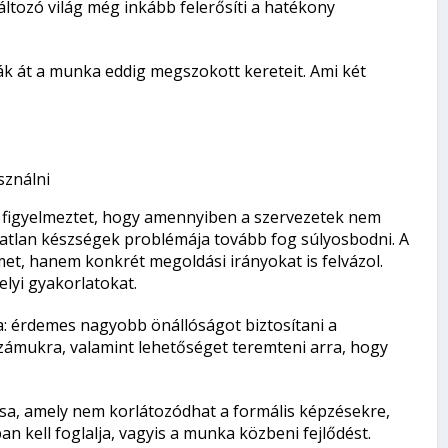
ltozó világ még inkább felerősíti a hatékony
ák át a munka eddig megszokott kereteit. Ami két
sználni
a figyelmeztet, hogy amennyiben a szervezetek nem
atlan készségek problémája tovább fog súlyosbodni. A
et, hanem konkrét megoldási irányokat is felvázol.
lyi gyakorlatokat.
: érdemes nagyobb önállóságot biztosítani a
zámukra, valamint lehetőséget teremteni arra, hogy
sa, amely nem korlátozódhat a formális képzésekre,
 kell foglalja, vagyis a munka közbeni fejlődést.