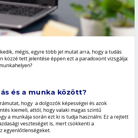
kedik, mégis, egyre több jel mutat arra, hogy a tudás
 közzé tett jelentése éppen ezt a paradoxont vizsgálja:
 munkahelyen?
udás és a munka között?
 rámutat, hogy a dolgozók képességei és azok
tés kiemeli, attól, hogy valaki magas szintű
 a munkája során ezt ki is tudja használni. Ez a rejtett
zdasági veszteséget is, mert csökkenti a
az egyenlőtlenségeket.