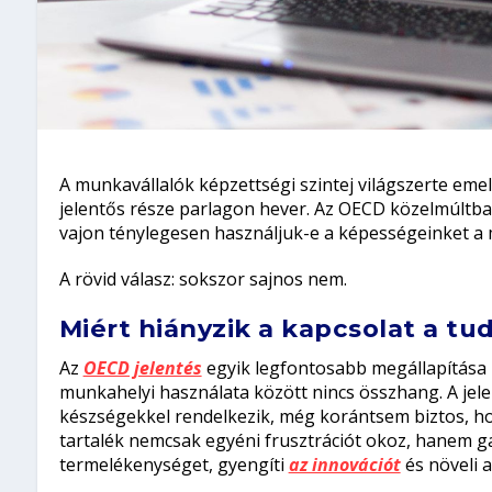
A munkavállalók képzettségi szintej világszerte emel
jelentős része parlagon hever. Az OECD közelmúltban
vajon ténylegesen használjuk-e a képességeinket a
A rövid válasz: sokszor sajnos nem.
Miért hiányzik a kapcsolat a t
Az
OECD jelentés
egyik legfontosabb megállapítása
munkahelyi használata között nincs összhang. A jelen
készségekkel rendelkezik, még korántsem biztos, hogy
tartalék nemcsak egyéni frusztrációt okoz, hanem ga
termelékenységet, gyengíti
az innovációt
és növeli 