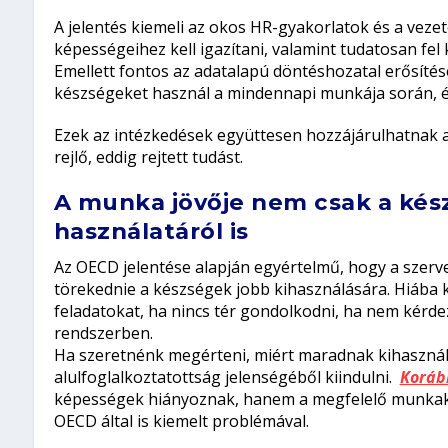
A jelentés kiemeli az okos HR-gyakorlatok és a veze
képességeihez kell igazítani, valamint tudatosan fel 
Emellett fontos az adatalapú döntéshozatal erősítés
készségeket használ a mindennapi munkája során, és
Ezek az intézkedések együttesen hozzájárulhatnak 
rejlő, eddig rejtett tudást.
A munka jövője nem csak a kés
használatáról is
Az OECD jelentése alapján egyértelmű, hogy a szerve
törekednie a készségek jobb kihasználására. Hiába 
feladatokat, ha nincs tér gondolkodni, ha nem kérde
rendszerben.
Ha szeretnénk megérteni, miért maradnak kihasznál
alulfoglalkoztatottság jelenségéből kiindulni.
Koráb
képességek hiányoznak, hanem a megfelelő munkakö
OECD által is kiemelt problémával.