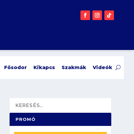
Fősodor
Kikapcs
Szakmák
Videók
PROMÓ