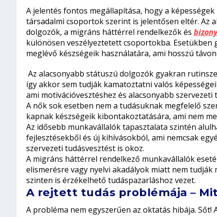
A jelentés fontos megállapítása, hogy a képességek
társadalmi csoportok szerint is jelentősen eltér. Az
dolgozók, a migráns háttérrel rendelkezők és
bizon
különösen veszélyeztetett csoportokba. Esetükben 
meglévő készségeik használatára, ami hosszú távon 
Az alacsonyabb státuszú dolgozók gyakran rutinsz
így akkor sem tudják kamatoztatni valós képességei
ami motivációvesztéshez és alacsonyabb szervezeti t
A nők sok esetben nem a tudásuknak megfelelő sze
kapnak készségeik kibontakoztatására, ami nem meg
Az idősebb munkavállalók tapasztalata szintén alul
fejlesztésekből és új kihívásokból, ami nemcsak egy
szervezeti tudásvesztést is okoz.
A migráns háttérrel rendelkező munkavállalók eset
elismerésre vagy nyelvi akadályok miatt nem tudják
szinten is érzékelhető tudáspazarláshoz vezet.
A rejtett tudás problémája – M
A probléma nem egyszerűen az oktatás hibája. Sőt! A 