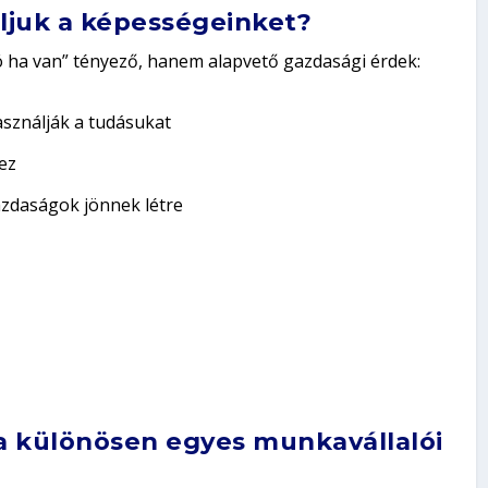
ljuk a képességeinket?
ó ha van” tényező, hanem alapvető gazdasági érdek:
asználják a tudásukat
ez
zdaságok jönnek létre
a különösen egyes munkavállalói