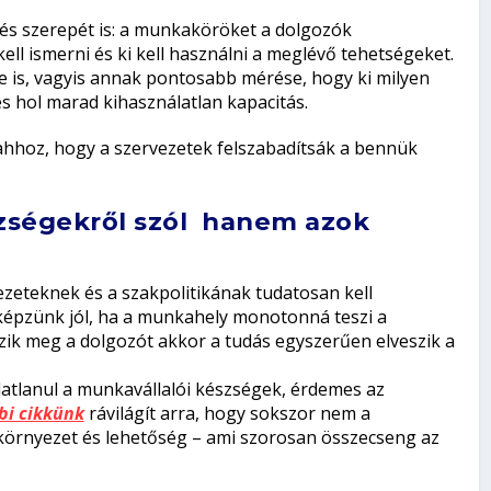
tés szerepét is: a munkaköröket a dolgozók
kell ismerni és ki kell használni a meglévő tehetségeket.
e is, vagyis annak pontosabb mérése, hogy ki milyen
 hol marad kihasználatlan kapacitás.
ahhoz, hogy a szervezetek felszabadítsák a bennük
zségekről szól hanem azok
zeteknek és a szakpolitikának tudatosan kell
képzünk jól, ha a munkahely monotonná teszi a
zik meg a dolgozót akkor a tudás egyszerűen elveszik a
atlanul a munkavállalói készségek, érdemes az
bi cikkünk
rávilágít arra, hogy sokszor nem a
rnyezet és lehetőség – ami szorosan összecseng az