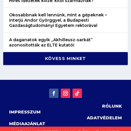
Híres idézetek kvíze: kitől származnak?
Okosabbnak kell lennünk, mint a gépeknek –
interjú Andor Györggyel, a Budapesti
Gazdaságtudományi Egyetem rektorával
A daganatok egyik „Akhilleusz-sarkát”
azonosították az ELTE kutatói
KÖVESS MINKET
RÓLUNK
IMPRESSZUM
ADATVÉDELEM
MÉDIAAJÁNLAT