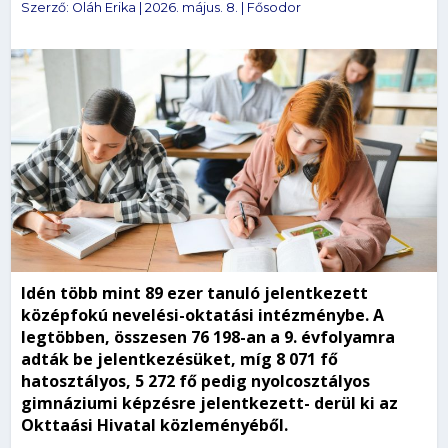
Szerző:
Oláh Erika
|
2026. május. 8.
|
Fősodor
Idén több mint 89 ezer tanuló jelentkezett
középfokú nevelési-oktatási intézménybe. A
legtöbben, összesen 76 198-an a 9. évfolyamra
adták be jelentkezésüket, míg 8 071 fő
hatosztályos, 5 272 fő pedig nyolcosztályos
gimnáziumi képzésre jelentkezett- derül ki az
Okttaási Hivatal közleményéből.