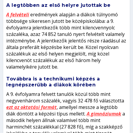
A legtöbben az első helyre jutottak be
A felvételi
eredmények alapján a diákok túlnyomó
többsége sikeresen jutott be középiskolába: a 9.
évfolyamra jelentkezők több mint kilencvennyolc
százaléka, azaz 74 852 tanuló nyert felvételt valamely
intézménybe. A jelentkezők jelentős része ráadásul az
általa preferált képzésbe került be. Közel nyolcvan
százalékuk az első helyen megjelölt, míg közel
kilencvenöt százalékuk az első három hely
valamelyikére jutott be.
Továbbra is a technikumi képzés a
legnépszerűbb a diákok körében
A 9. évfolyamra felvett tanulók közül több mint
negyvenhárom százalék, vagyis 32 478 fő választotta
ezt az oktatási formát
, amellyel messze a legtöbb
diák döntött a képzési típus mellett.
A gimnáziumok
a
második helyen állnak valamivel több mint
harminchét százalékkal (27 828 fő), míg a szakképző