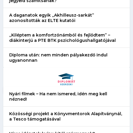
jegyeid számítsanak?
A daganatok egyik „Akhilleusz-sarkát”
azonosították az ELTE kutatói
„Kiléptem a komfortzónámból és fejlődtem” –
diákinterjú a PTE BTK pszichológushallgatójával
Diploma után: nem minden pályakezdő indul
ugyanonnan
Nyári filmek – Ha nem ismered, idén meg kell
nézned!
Közösségi projekt a Könyvmentorok Alapítványnál,
a Tesco támogatásával