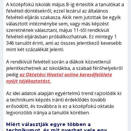
A középfokú iskolák május 8-ig értesítik a tanulókat a
felvételi döntésekről, ezzel lezárul az általános
felvételi eljárás szakasza. Akik nem jutottak be egyik
választott intézménybe sem, vagy más képzést
szeretnének választani, május 11-től rendkívüli
felvételi eljárásban próbálkozhatnak. Ez mintegy 1
346 tanulót érint, ami az összes jelentkező kevesebb
mint két százalékát jelenti.
A rendkívüli felvételi során a diákok közvetlenül
jelentkezhetnek az iskolákba, a szabad férőhelyekről
pedig
az Oktatási Hivatal online keresőfelülete
nyújt tájékoztatást.
Az idei adatok alapján egyértelmű trend rajzolódik ki:
a technikumi képzés iránti érdeklődés tovább
erősödött, és továbbra is ez a középfokú oktatás
legvonzóbb iránya a tanulók körében.
Miért választják egyre többen a
technikumot, és mit nyerhet vele egy