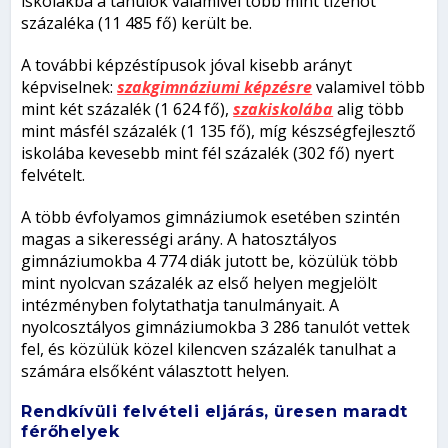
iskolákba a tanulók valamivel több mint tizenöt
százaléka (11 485 fő) került be.
A további képzéstípusok jóval kisebb arányt
képviselnek:
szakgimnáziumi képzésre
valamivel több
mint két százalék (1 624 fő),
szakiskolába
alig több
mint másfél százalék (1 135 fő), míg készségfejlesztő
iskolába kevesebb mint fél százalék (302 fő) nyert
felvételt.
A több évfolyamos gimnáziumok esetében szintén
magas a sikerességi arány. A hatosztályos
gimnáziumokba 4 774 diák jutott be, közülük több
mint nyolcvan százalék az első helyen megjelölt
intézményben folytathatja tanulmányait. A
nyolcosztályos gimnáziumokba 3 286 tanulót vettek
fel, és közülük közel kilencven százalék tanulhat a
számára elsőként választott helyen.
Rendkívüli felvételi eljárás, üresen maradt
férőhelyek