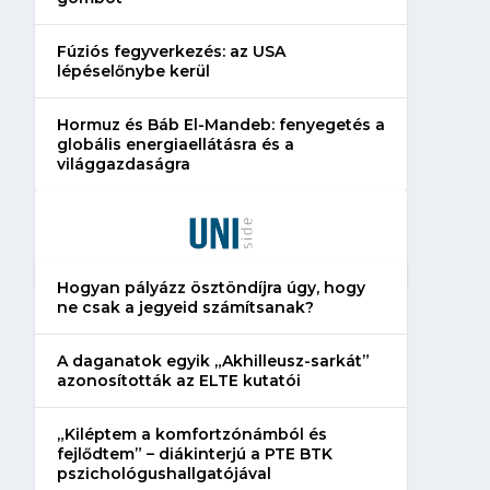
Fúziós fegyverkezés: az USA
lépéselőnybe kerül
Hormuz és Báb El-Mandeb: fenyegetés a
globális energiaellátásra és a
világgazdaságra
Hogyan pályázz ösztöndíjra úgy, hogy
ne csak a jegyeid számítsanak?
A daganatok egyik „Akhilleusz-sarkát”
azonosították az ELTE kutatói
„Kiléptem a komfortzónámból és
fejlődtem” – diákinterjú a PTE BTK
pszichológushallgatójával