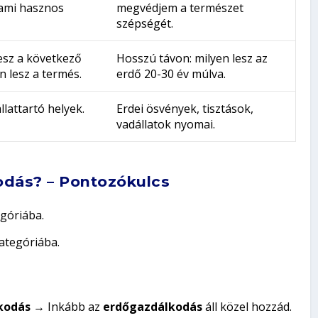
 ami hasznos
megvédjem a természet
szépségét.
lesz a következő
Hosszú távon: milyen lesz az
 lesz a termés.
erdő 20-30 év múlva.
llattartó helyek.
Erdei ösvények, tisztások,
vadállatok nyomai.
dás? – Pontozókulcs
góriába.
ategóriába.
kodás
→ Inkább az
erdőgazdálkodás
áll közel hozzád.