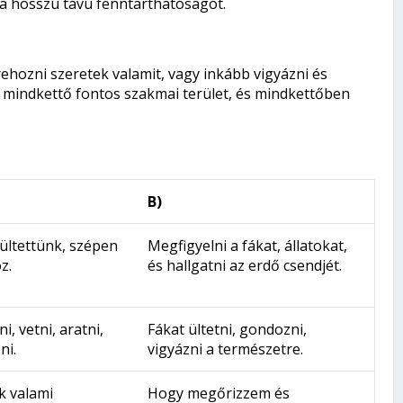
 a hosszú távú fenntarthatóságot.
ehozni szeretek valamit, vagy inkább vigyázni és
, mindkettő fontos szakmai terület, és mindkettőben
B)
 ültettünk, szépen
Megfigyelni a fákat, állatokat,
z.
és hallgatni az erdő csendjét.
, vetni, aratni,
Fákat ültetni, gondozni,
ni.
vigyázni a természetre.
k valami
Hogy megőrizzem és