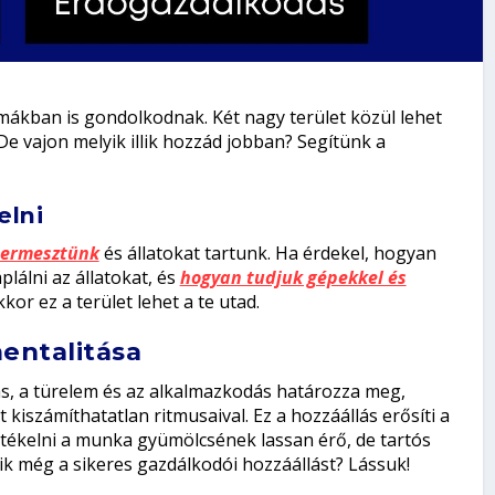
mákban is gondolkodnak. Két nagy terület közül lehet
e vajon melyik illik hozzád jobban? Segítünk a
elni
termesztünk
és állatokat tartunk. Ha érdekel,
hogyan
lálni az állatokat, és
hogyan tudjuk gépekkel és
kkor ez a terület lehet a te utad.
mentalitása
s, a türelem és az alkalmazkodás határozza meg,
iszámíthatatlan ritmusaival. Ez a hozzáállás erősíti a
ékelni a munka gyümölcsének lassan érő, de tartós
k még a sikeres gazdálkodói hozzáállást? Lássuk!