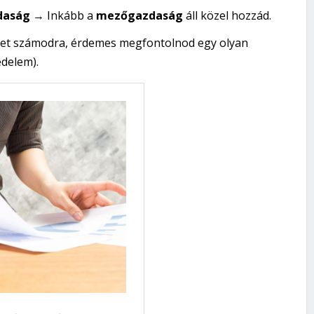
daság
→ Inkább a
mezőgazdaság
áll közel hozzád.
het számodra, érdemes megfontolnod egy olyan
édelem).