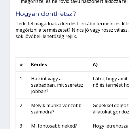
megőrizze, és ne rövid távú haszonért áldozza fel
Hogyan dönthetsz?
Tedd fel magadnak a kérdést: inkább termelni és létr
megőrizni a természetet? Nincs jó vagy rossz válasz
sok jövőbeli lehetőség rejlik.
#
Kérdés
A)
1
Ha kint vagy a
Látni, hogy amit
szabadban, mit szeretsz
nő és termést ho
jobban?
2
Melyik munka vonzóbb
Gépekkel dolgozni
számodra?
állatokat gondoz
3
Mi fontosabb neked?
Hogy létrehozza