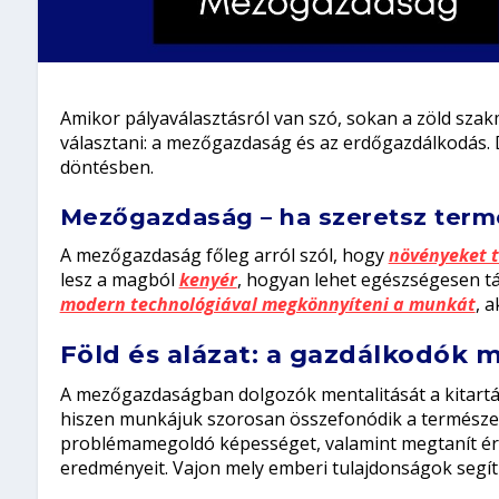
Amikor pályaválasztásról van szó, sokan a zöld szak
választani: a mezőgazdaság és az erdőgazdálkodás. D
döntésben.
Mezőgazdaság – ha szeretsz term
A mezőgazdaság főleg arról szól, hogy
növényeket 
lesz a magból
kenyér
, hogyan lehet egészségesen táp
modern technológiával megkönnyíteni a munkát
, a
Föld és alázat: a gazdálkodók 
A mezőgazdaságban dolgozók mentalitását a kitartá
hiszen munkájuk szorosan összefonódik a természet k
problémamegoldó képességet, valamint megtanít ért
eredményeit. Vajon mely emberi tulajdonságok segíti