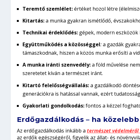
Teremtő szemlélet
:
értéket hozol létre (élelmisz
Kitartás
:
a munka gyakran ismétlődő, évszakokho
Technikai érdeklődés
:
gépek, modern eszközök 
Együttműködés a közösséggel
:
a gazdák gyakra
támaszkodnak, hiszen a közös munka erősíti a vid
A munka iránti szenvedély:
a föld művelése nem
szeretetet kíván a természet iránt.
Kitartó felelősségvállalás:
a gazdálkodó döntése
generációkra is hatással vannak, ezért tudatossá
Gyakorlati gondolkodás:
fontos a kézzel foghat
Erdőgazdálkodás – ha közelebb 
Az erdőgazdálkodás inkább a
természet védelméről 
az erdők egészségéről, figyelik az állat- és növényvil