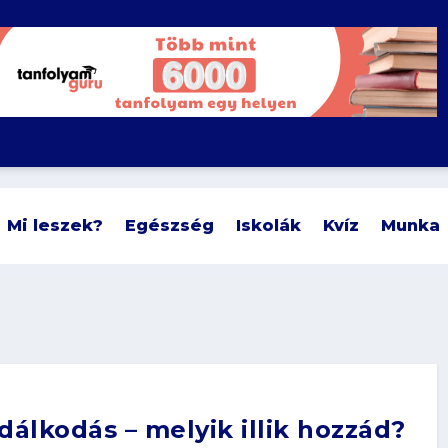
Mi leszek?
Egészség
Iskolák
Kvíz
Munka
lkodás – melyik illik hozzád?