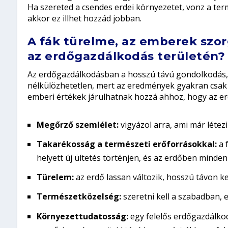
Ha szereted a csendes erdei környezetet, vonz a te
akkor ez illhet hozzád jobban.
A fák türelme, az emberek szor
az erdőgazdálkodás területén?
Az erdőgazdálkodásban a hosszú távú gondolkodás, a
nélkülözhetetlen, mert az eredmények gyakran csak 
emberi értékek járulhatnak hozzá ahhoz, hogy az e
Megőrző szemlélet
:
vigyázol arra, ami már létezi
Takarékosság a természeti erőforrásokkal:
a 
helyett új ültetés történjen, és az erdőben minden é
Türelem
:
az erdő lassan változik, hosszú távon ke
Természetközelség
:
szeretni kell a szabadban,
Környezettudatosság:
egy felelős erdőgazdálkod