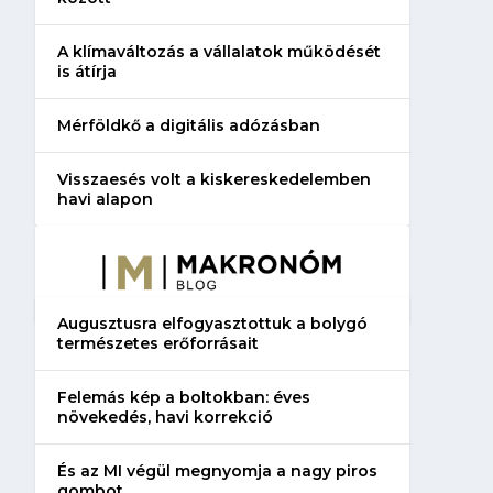
A klímaváltozás a vállalatok működését
is átírja
Mérföldkő a digitális adózásban
Visszaesés volt a kiskereskedelemben
havi alapon
Augusztusra elfogyasztottuk a bolygó
természetes erőforrásait
Felemás kép a boltokban: éves
növekedés, havi korrekció
És az MI végül megnyomja a nagy piros
gombot