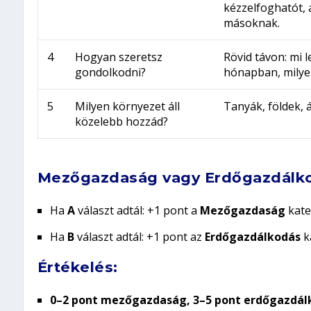
kézzelfoghatót,
másoknak.
4
Hogyan szeretsz
Rövid távon: mi 
gondolkodni?
hónapban, milyen
5
Milyen környezet áll
Tanyák, földek, á
közelebb hozzád?
Mezőgazdaság vagy Erdőgazdálko
Ha
A
választ adtál: +1 pont a
Mezőgazdaság
kate
Ha
B
választ adtál: +1 pont az
Erdőgazdálkodás
k
Értékelés:
0–2 pont mezőgazdaság, 3–5 pont erdőgazdál