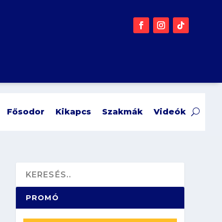
Fősodor
Kikapcs
Szakmák
Videók
PROMÓ