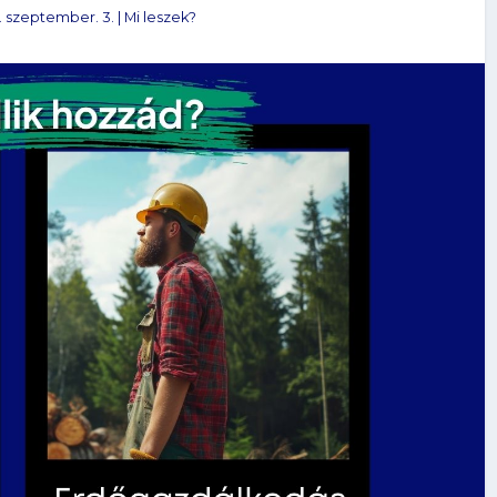
. szeptember. 3.
|
Mi leszek?