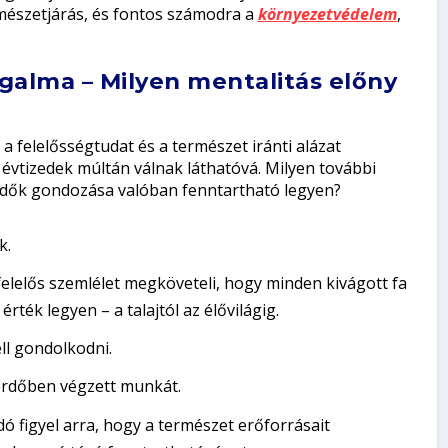
rmészetjárás, és fontos számodra a
környezetvédelem
,
galma – Milyen mentalitás előny
 felelősségtudat és a természet iránti alázat
évtizedek múltán válnak láthatóvá. Milyen további
rdők gondozása valóban fenntartható legyen?
k.
felelős szemlélet megköveteli, hogy minden kivágott fa
rték legyen – a talajtól az élővilágig.
ll gondolkodni.
 erdőben végzett munkát.
ó figyel arra, hogy a természet erőforrásait