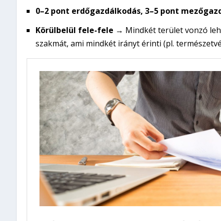
0–2 pont erdőgazdálkodás, 3–5 pont mezőgaz
Körülbelül fele-fele
→ Mindkét terület vonzó le
szakmát, ami mindkét irányt érinti (pl. természetv