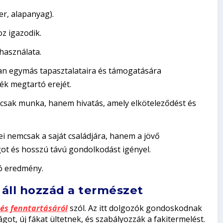
er, alapanyag).
z igazodik.
használata.
n egymás tapasztalataira és támogatására
ék megtartó erejét.
csak munka, hanem hivatás, amely elköteleződést és
i nemcsak a saját családjára, hanem a jövő
got és hosszú távú gondolkodást igényel.
ó eredmény.
áll hozzád a természet
és fenntartásáról
szól. Az itt dolgozók
gondoskodnak
ágot, új fákat ültetnek, és szabályozzák a fakitermelést.