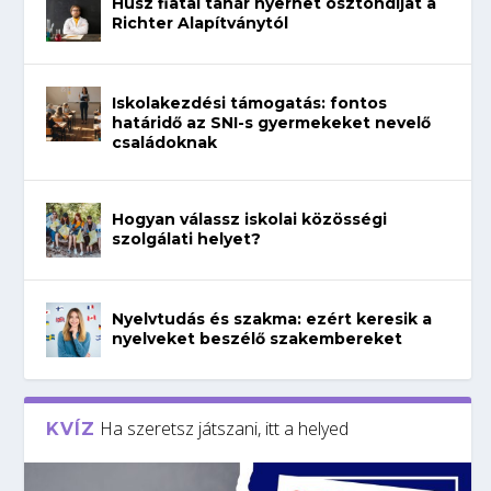
Húsz fiatal tanár nyerhet ösztöndíjat a
Richter Alapítványtól
Iskolakezdési támogatás: fontos
határidő az SNI-s gyermekeket nevelő
családoknak
Hogyan válassz iskolai közösségi
szolgálati helyet?
Nyelvtudás és szakma: ezért keresik a
nyelveket beszélő szakembereket
Ha szeretsz játszani, itt a helyed
KVÍZ