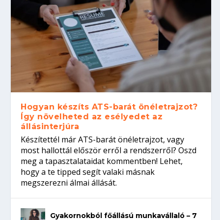
Hogyan készíts ATS-barát önéletrajzot?
Így növelheted az esélyedet az
állásinterjúra
Készítettél már ATS-barát önéletrajzot, vagy
most hallottál először erről a rendszerről? Oszd
meg a tapasztalataidat kommentben! Lehet,
hogy a te tipped segít valaki másnak
megszerezni álmai állását.
Gyakornokból főállású munkavállaló – 7