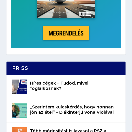
FRISS
Híres cégek – Tudod, mivel
foglalkoznak?
„Szerintem kulcskérdés, hogy honnan
jön az étel” – Diákinterjú Vona Violával
Több módosítást is javasol a PSZ a