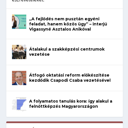
„A fejlődés nem pusztán egyéni
feladat, hanem közös ügy” – interjú
Vigassyné Asztalos Anikóval
Átalakul a szakképzési centrumok
vezetése
Átfogó oktatási reform előkészítése
kezdődik Csapodi Csaba vezetésével
A folyamatos tanulás kora: így alakul a
felnőttképzés Magyarországon