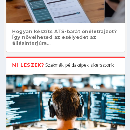
Hogyan készíts ATS-barát önéletrajzot?
Így növelheted az esélyedet az
állásinterjúra...
Szakmák, példaképek, sikersztorik
MI LESZEK?
Kitalálod, mire használják ezeket a
Nem sikerült az egyetemi felvételi?
Szoftverfejlesztő: verseny kódban –
Digitális detox – hogyan kapcsolódj ki