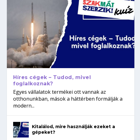
Híres cégek – Tudod, mivel
foglalkoznak?
Egyes vállalatok termékei ott vannak az
otthonunkban, mások a háttérben formálják a
modern...
Kitalálod, mire használják ezeket a
gépeket?