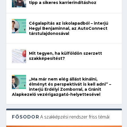
tipp a sikeres karrierindításhoz
Cégalapítás az iskolapadból – interjú
Hegyi Benjaminnal, az AutoConnect
társtulajdonosával
Mit tegyen, ha külföldön szerzett
szakképesítést?
„Ma már nem elég állást kínálni,
élményt és perspektívát is kell adni” –
interjú Erdélyi Zomborral, a Gránit
Alapkezelő vezérigazgató-helyettesével
A szakképzési rendszer friss témái
FŐSODOR