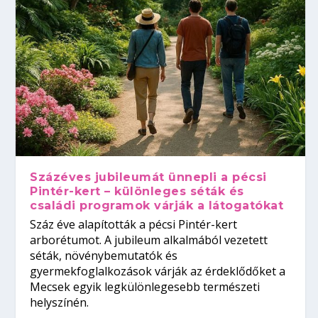
Százéves jubileumát ünnepli a pécsi
Pintér-kert – különleges séták és
családi programok várják a látogatókat
Száz éve alapították a pécsi Pintér-kert
arborétumot. A jubileum alkalmából vezetett
séták, növénybemutatók és
gyermekfoglalkozások várják az érdeklődőket a
Mecsek egyik legkülönlegesebb természeti
helyszínén.