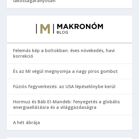
lakosságarányosan
Felemás kép a boltokban: éves növekedés, havi
korrekció
És az MI végül megnyomja a nagy piros gombot
Fúziós fegyverkezés: az USA lépéselőnybe kerül
Hormuz és Báb El-Mandeb: fenyegetés a globális
energiaellátásra és a világgazdaságra
A hét ábrája