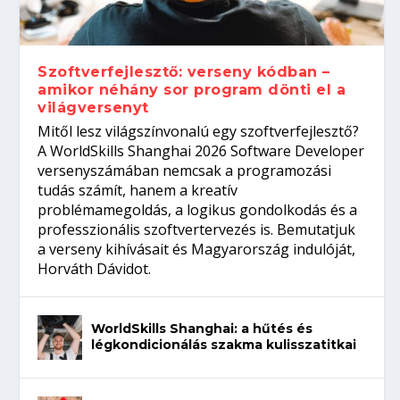
gépeket?
Tanulj szakmát!
amikor néhány sor program dönti el a
telefon nélkül?
világversenyt...
Szoftverfejlesztő: verseny kódban –
amikor néhány sor program dönti el a
világversenyt
Mitől lesz világszínvonalú egy szoftverfejlesztő?
A WorldSkills Shanghai 2026 Software Developer
versenyszámában nemcsak a programozási
tudás számít, hanem a kreatív
problémamegoldás, a logikus gondolkodás és a
professzionális szoftvertervezés is. Bemutatjuk
a verseny kihívásait és Magyarország indulóját,
Horváth Dávidot.
WorldSkills Shanghai: a hűtés és
légkondicionálás szakma kulisszatitkai