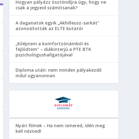
Hogyan pályázz ösztöndíjra úgy, hogy ne
csak a jegyeid számítsanak?
A daganatok egyik „Akhilleusz-sarkát”
azonosították az ELTE kutatói
„Kiléptem a komfortzónámból és
fejlődtem” – diákinterjú a PTE BTK
pszichológushallgatójával
Diploma után: nem minden pályakezdő
indul ugyanonnan
Nyári filmek – Ha nem ismered, idén meg
kell nézned!