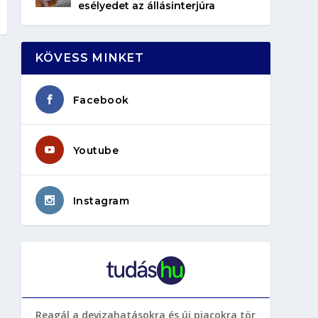
esélyedet az állásinterjúra
KÖVESS MINKET
Facebook
Youtube
Instagram
Reagál a devizahatásokra és új piacokra tör