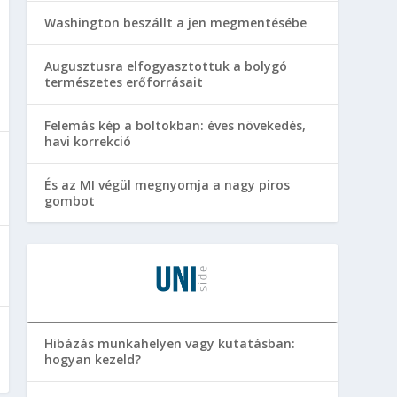
Washington beszállt a jen megmentésébe
Augusztusra elfogyasztottuk a bolygó
természetes erőforrásait
Felemás kép a boltokban: éves növekedés,
havi korrekció
És az MI végül megnyomja a nagy piros
gombot
Hibázás munkahelyen vagy kutatásban:
hogyan kezeld?