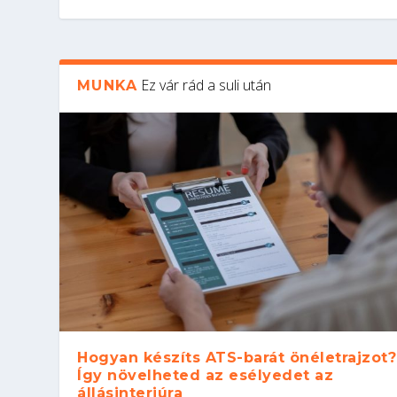
Ez vár rád a suli után
MUNKA
Hogyan készíts ATS-barát önéletrajzot?
Így növelheted az esélyedet az
állásinterjúra