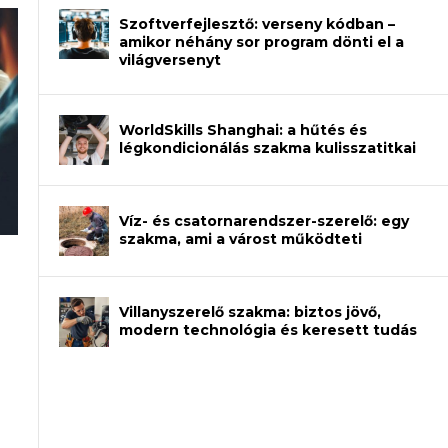
Szoftverfejlesztő: verseny kódban –
amikor néhány sor program dönti el a
világversenyt
WorldSkills Shanghai: a hűtés és
légkondicionálás szakma kulisszatitkai
Víz- és csatornarendszer-szerelő: egy
szakma, ami a várost működteti
an – amikor néhány sor program dönti
Villanyszerelő szakma: biztos jövő,
modern technológia és keresett tudás
et a gépeket?
eli? Tanulj szakmát!
ódj ki telefon nélkül?