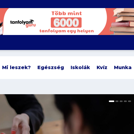
Mi leszek?
Egészség
Iskolák
Kvíz
Munka