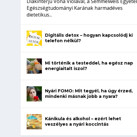
Diákinterjú Vona Violával, a Semmelweis Egyet
Egészségtudományi Karának harmadéves
dietetikus...
Digitális detox – hogyan kapcsolódj ki
telefon nélkül?
Mi történik a testeddel, ha egész nap
energiaitalt iszol?
Nyári FOMO: Mit tegyél, ha úgy érzed,
mindenki másnak jobb a nyara?
Kánikula és alkohol – ezért lehet
veszélyes a nyári koccintás