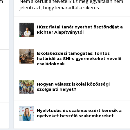
em
Nem sikerült a felvételi? Ez még egyáltalán nem
jelenti azt, hogy lemaradtál a sikeres...
Húsz fiatal tanár nyerhet ösztöndíjat a
Richter Alapítványtól
Iskolakezdési támogatás: fontos
határidő az SNI-s gyermekeket nevelő
családoknak
Hogyan válassz iskolai közösségi
szolgálati helyet?
Nyelvtudás és szakma: ezért keresik a
nyelveket beszélő szakembereket