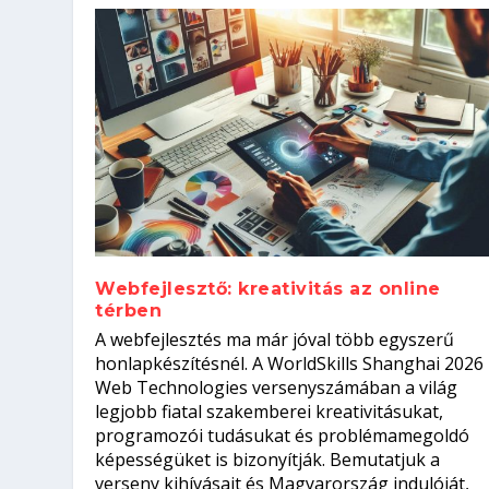
Webfejlesztő: kreativitás az online
térben
Szoftverfejlesztő: verseny kódb
A webfejlesztés ma már jóval több egyszerű
Kitalálod, mire használják ezek
Nem sikerült az egyetemi felvét
el a világversenyt...
Digitális detox – hogyan kapcsol
honlapkészítésnél. A WorldSkills Shanghai 2026
Web Technologies versenyszámában a világ
Írta:
Írta:
Írta:
Írta:
Tóth Mónika
Oláh Erika
Szakmát Szerzek
Oláh Erika
|
|
|
2026. augusztus. 4.
2026. augusztus. 3.
2026. augusztus. 4.
|
2026. augusztus. 3.
|
|
|
Iskolák
Egészség
Kvíz
|
Mi leszek?
legjobb fiatal szakemberei kreativitásukat,
programozói tudásukat és problémamegoldó
képességüket is bizonyítják. Bemutatjuk a
verseny kihívásait és Magyarország indulóját,