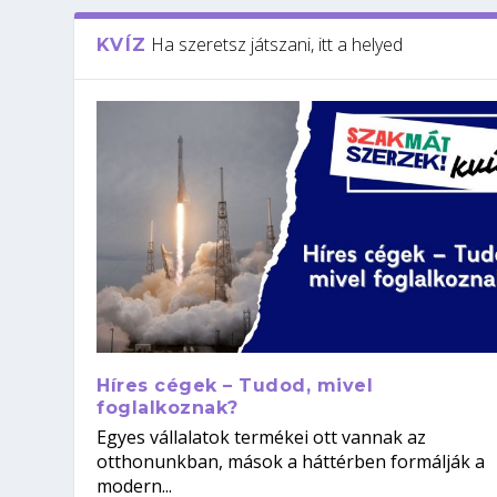
Ha szeretsz játszani, itt a helyed
KVÍZ
Híres cégek – Tudod, mivel
foglalkoznak?
Egyes vállalatok termékei ott vannak az
otthonunkban, mások a háttérben formálják a
modern...