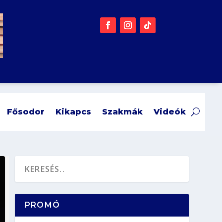
Fősodor
Kikapcs
Szakmák
Videók
PROMÓ