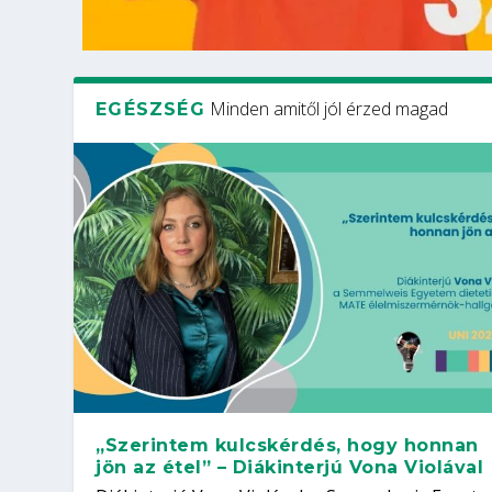
Minden amitől jól érzed magad
EGÉSZSÉG
„Szerintem kulcskérdés, hogy honnan
jön az étel” – Diákinterjú Vona Violával