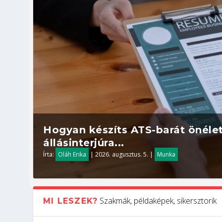
Hogyan készíts ATS-barát önélet
állásinterjúra...
Írta:
Oláh Erika
|
2026. augusztus. 5.
|
Munka
Szakmák, példaképek, sikersztorik
MI LESZEK?