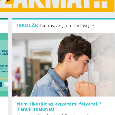
Tanulás, vizsga, új lehetőségek
ISKOLÁK
Nem sikerült az egyetemi felvételi?
Tanulj szakmát!