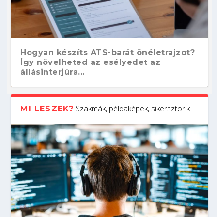
Hogyan készíts ATS-barát önéletrajzot?
Így növelheted az esélyedet az
állásinterjúra...
Szakmák, példaképek, sikersztorik
MI LESZEK?
Kitalálod, mire használják ezeket a
Nem sikerült az egyetemi felvételi?
Szoftverfejlesztő: verseny kódban –
Digitális detox – hogyan kapcsolódj ki