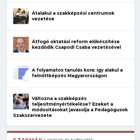
Átalakul a szakképzési centrumok
vezetése
Átfogó oktatási reform előkészítése
kezdődik Csapodi Csaba vezetésével
A folyamatos tanulás kora: így alakul a
felnőttképzés Magyarországon
Változna a szakképzés
teljesítményértékelése? Ezeket a
módosításokat javasolja a Pedagógusok
Szakszervezete
Leírások és tudnivalók