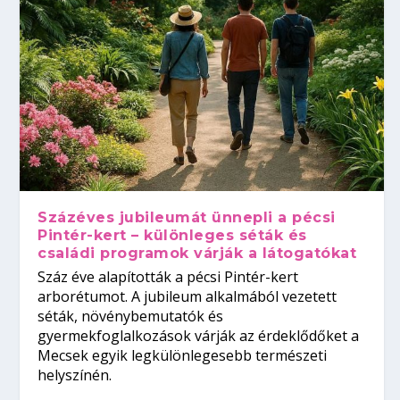
Százéves jubileumát ünnepli a pécsi
Pintér-kert – különleges séták és
családi programok várják a látogatókat
Száz éve alapították a pécsi Pintér-kert
arborétumot. A jubileum alkalmából vezetett
séták, növénybemutatók és
gyermekfoglalkozások várják az érdeklődőket a
Mecsek egyik legkülönlegesebb természeti
helyszínén.