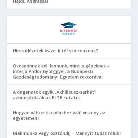
Hajdu Andrással
Híres idézetek kvíze: kitől származnak?
Okosabbnak kell lennünk, mint a gépeknek –
interjú Andor Györggyel, a Budapesti
Gazdaságtudományi Egyetem rektorával
A daganatok egyik „Akhilleusz-sarkát”
azonosították az ELTE kutatói
Hogyan változik a pénzhez való viszony az
egyetemen?
Diákmunka vagy ösztöndíj – Mennyit tudsz róluk?