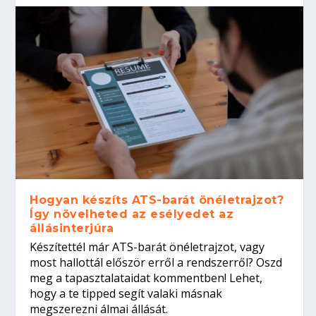
Hogyan készíts ATS-barát önéletrajzot?
Így növelheted az esélyedet az
állásinterjúra
Készítettél már ATS-barát önéletrajzot, vagy
most hallottál először erről a rendszerről? Oszd
meg a tapasztalataidat kommentben! Lehet,
hogy a te tipped segít valaki másnak
megszerezni álmai állását.