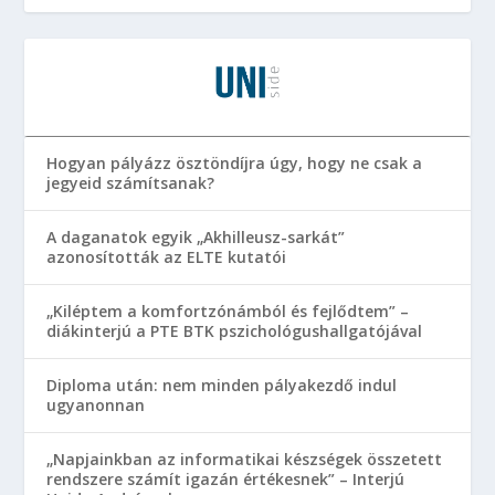
Hogyan pályázz ösztöndíjra úgy, hogy ne csak a
jegyeid számítsanak?
A daganatok egyik „Akhilleusz-sarkát”
azonosították az ELTE kutatói
„Kiléptem a komfortzónámból és fejlődtem” –
diákinterjú a PTE BTK pszichológushallgatójával
Diploma után: nem minden pályakezdő indul
ugyanonnan
„Napjainkban az informatikai készségek összetett
rendszere számít igazán értékesnek” – Interjú