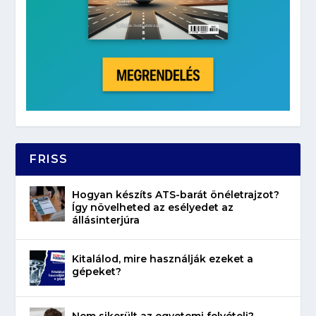
FRISS
Hogyan készíts ATS-barát önéletrajzot?
Így növelheted az esélyedet az
állásinterjúra
Kitalálod, mire használják ezeket a
gépeket?
Nem sikerült az egyetemi felvételi?