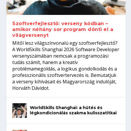
gépeket?
Tanulj szakmát!
amikor néhány sor program dönti el a
telefon nélkül?
világversenyt...
Szoftverfejlesztő: verseny kódban –
amikor néhány sor program dönti el a
világversenyt
Mitől lesz világszínvonalú egy szoftverfejlesztő?
A WorldSkills Shanghai 2026 Software Developer
versenyszámában nemcsak a programozási
tudás számít, hanem a kreatív
problémamegoldás, a logikus gondolkodás és a
professzionális szoftvertervezés is. Bemutatjuk
a verseny kihívásait és Magyarország indulóját,
Horváth Dávidot.
WorldSkills Shanghai: a hűtés és
légkondicionálás szakma kulisszatitkai