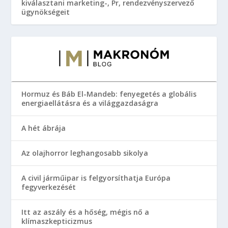
kiválasztani marketing-, Pr, rendezvényszervező
ügynökségeit
Hormuz és Báb El-Mandeb: fenyegetés a globális
energiaellátásra és a világgazdaságra
A hét ábrája
Az olajhorror leghangosabb sikolya
A civil járműipar is felgyorsíthatja Európa
fegyverkezését
Itt az aszály és a hőség, mégis nő a
klímaszkepticizmus