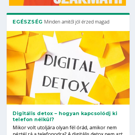
Minden amitől jól érzed magad
EGÉSZSÉG
Digitális detox – hogyan kapcsolódj ki
telefon nélkül?
Mikor volt utoljára olyan fél órád, amikor nem
néztél rá a telefonodra? A digitális detox nem azt