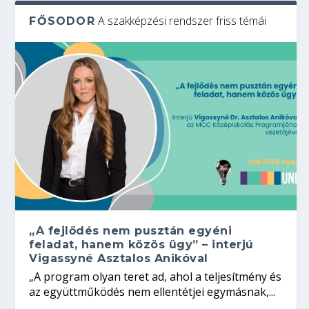
A szakképzési rendszer friss témái
FŐSODOR
„A fejlődés nem pusztán egyéni
feladat, hanem közös ügy” – interjú
Vigassyné Asztalos Anikóval
„A program olyan teret ad, ahol a teljesítmény és
az együttműködés nem ellentétjei egymásnak,...