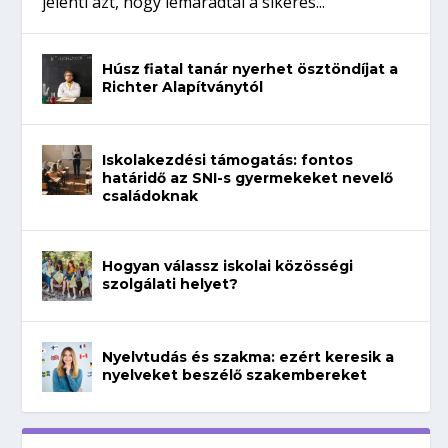
jelenti azt, hogy lemaradtál a sikeres...
Húsz fiatal tanár nyerhet ösztöndíjat a
Richter Alapítványtól
Iskolakezdési támogatás: fontos
határidő az SNI-s gyermekeket nevelő
családoknak
Hogyan válassz iskolai közösségi
szolgálati helyet?
Nyelvtudás és szakma: ezért keresik a
nyelveket beszélő szakembereket