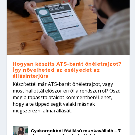
Hogyan készíts ATS-barát önéletrajzot?
Így növelheted az esélyedet az
állásinterjúra
Készítettél már ATS-barát önéletrajzot, vagy
most hallottál először erről a rendszerről? Oszd
meg a tapasztalataidat kommentben! Lehet,
hogy a te tipped segít valaki másnak
megszerezni álmai állását.
Gyakornokból főállású munkavállaló – 7