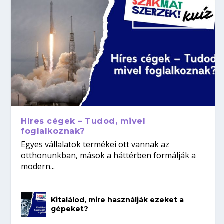
Híres cégek – Tudod, mivel
foglalkoznak?
Egyes vállalatok termékei ott vannak az
otthonunkban, mások a háttérben formálják a
modern...
Kitalálod, mire használják ezeket a
gépeket?