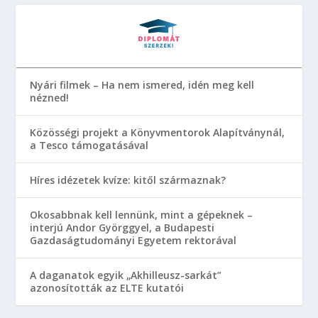
Nyári filmek – Ha nem ismered, idén meg kell
nézned!
Közösségi projekt a Könyvmentorok Alapítványnál,
a Tesco támogatásával
Híres idézetek kvíze: kitől származnak?
Okosabbnak kell lennünk, mint a gépeknek –
interjú Andor Györggyel, a Budapesti
Gazdaságtudományi Egyetem rektorával
A daganatok egyik „Akhilleusz-sarkát”
azonosították az ELTE kutatói