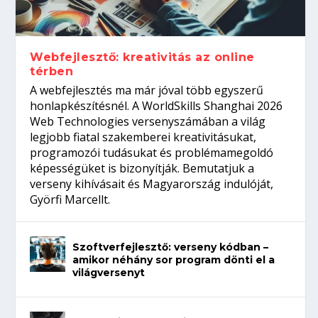
gépeket?
Tanulj szakmát!
amikor néhány sor program dönti el a
telefon nélkül?
világversenyt...
Webfejlesztő: kreativitás az online
térben
A webfejlesztés ma már jóval több egyszerű
honlapkészítésnél. A WorldSkills Shanghai 2026
Web Technologies versenyszámában a világ
legjobb fiatal szakemberei kreativitásukat,
programozói tudásukat és problémamegoldó
képességüket is bizonyítják. Bemutatjuk a
verseny kihívásait és Magyarország indulóját,
Györfi Marcellt.
Szoftverfejlesztő: verseny kódban –
amikor néhány sor program dönti el a
világversenyt