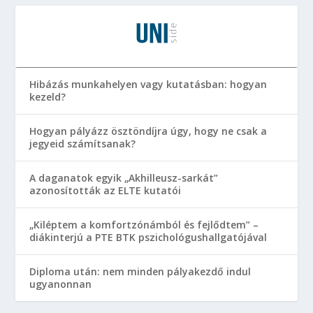
Hibázás munkahelyen vagy kutatásban: hogyan
kezeld?
Hogyan pályázz ösztöndíjra úgy, hogy ne csak a
jegyeid számítsanak?
A daganatok egyik „Akhilleusz-sarkát”
azonosították az ELTE kutatói
„Kiléptem a komfortzónámból és fejlődtem” –
diákinterjú a PTE BTK pszichológushallgatójával
Diploma után: nem minden pályakezdő indul
ugyanonnan