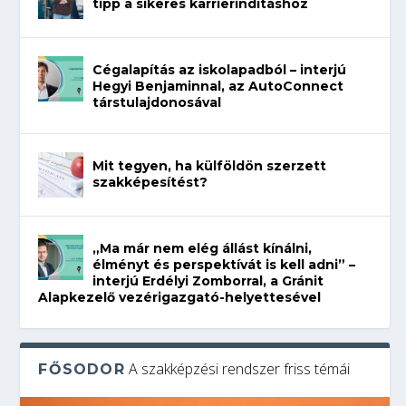
tipp a sikeres karrierindításhoz
Cégalapítás az iskolapadból – interjú
Hegyi Benjaminnal, az AutoConnect
társtulajdonosával
Mit tegyen, ha külföldön szerzett
szakképesítést?
„Ma már nem elég állást kínálni,
élményt és perspektívát is kell adni” –
interjú Erdélyi Zomborral, a Gránit
Alapkezelő vezérigazgató-helyettesével
A szakképzési rendszer friss témái
FŐSODOR