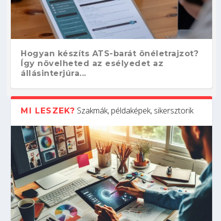
Hogyan készíts ATS-barát önéletrajzot?
Így növelheted az esélyedet az
állásinterjúra...
Szakmák, példaképek, sikersztorik
MI LESZEK?
Kitalálod, mire használják ezeket a
Nem sikerült az egyetemi felvételi?
Szoftverfejlesztő: verseny kódban –
Digitális detox – hogyan kapcsolódj ki