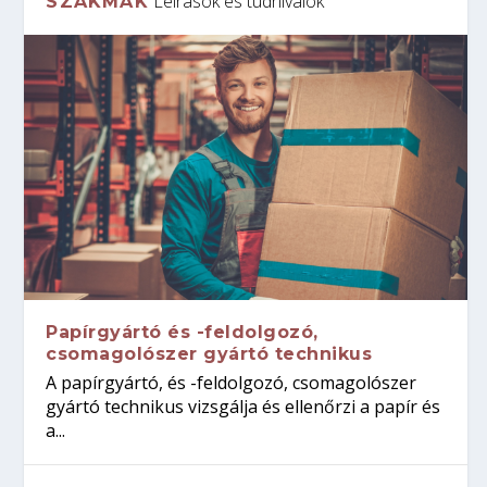
Leírások és tudnivalók
SZAKMÁK
Papírgyártó és -feldolgozó,
csomagolószer gyártó technikus
A papírgyártó, és -feldolgozó, csomagolószer
gyártó technikus vizsgálja és ellenőrzi a papír és
a...