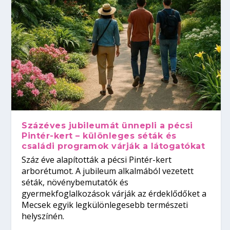
Százéves jubileumát ünnepli a pécsi
Pintér-kert – különleges séták és
családi programok várják a látogatókat
Száz éve alapították a pécsi Pintér-kert
arborétumot. A jubileum alkalmából vezetett
séták, növénybemutatók és
gyermekfoglalkozások várják az érdeklődőket a
Mecsek egyik legkülönlegesebb természeti
helyszínén.