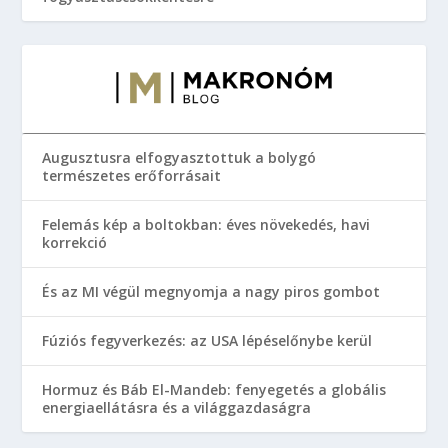
Augusztusra elfogyasztottuk a bolygó
természetes erőforrásait
Felemás kép a boltokban: éves növekedés, havi
korrekció
És az MI végül megnyomja a nagy piros gombot
Fúziós fegyverkezés: az USA lépéselőnybe kerül
Hormuz és Báb El-Mandeb: fenyegetés a globális
energiaellátásra és a világgazdaságra