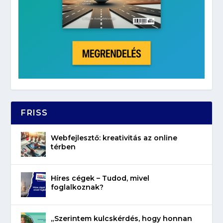
FRISS
Webfejlesztő: kreativitás az online
térben
Híres cégek – Tudod, mivel
foglalkoznak?
„Szerintem kulcskérdés, hogy honnan