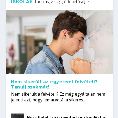
Tanulás, vizsga, új lehetőségek
ISKOLÁK
Nem sikerült az egyetemi felvételi?
Tanulj szakmát!
Nem sikerült a felvételi? Ez még egyáltalán nem
jelenti azt, hogy lemaradtál a sikeres...
Húsz fiatal tanár nyerhet ösztöndíjat a