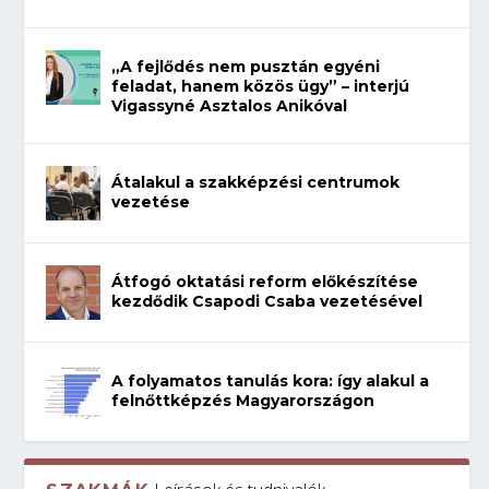
„A fejlődés nem pusztán egyéni
feladat, hanem közös ügy” – interjú
Vigassyné Asztalos Anikóval
Átalakul a szakképzési centrumok
vezetése
Átfogó oktatási reform előkészítése
kezdődik Csapodi Csaba vezetésével
A folyamatos tanulás kora: így alakul a
felnőttképzés Magyarországon