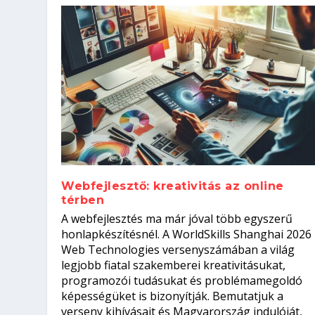
Webfejlesztő: kreativitás az online
térben
Szoftverfejlesztő: verseny kódb
A webfejlesztés ma már jóval több egyszerű
Kitalálod, mire használják ezek
Nem sikerült az egyetemi felvét
el a világversenyt...
Digitális detox – hogyan kapcsol
honlapkészítésnél. A WorldSkills Shanghai 2026
Web Technologies versenyszámában a világ
Írta:
Írta:
Írta:
Írta:
Tóth Mónika
Oláh Erika
Szakmát Szerzek
Oláh Erika
|
|
|
2026. augusztus. 4.
2026. augusztus. 3.
2026. augusztus. 4.
|
2026. augusztus. 3.
|
|
|
Iskolák
Egészség
Kvíz
|
Mi leszek?
legjobb fiatal szakemberei kreativitásukat,
programozói tudásukat és problémamegoldó
képességüket is bizonyítják. Bemutatjuk a
verseny kihívásait és Magyarország indulóját,