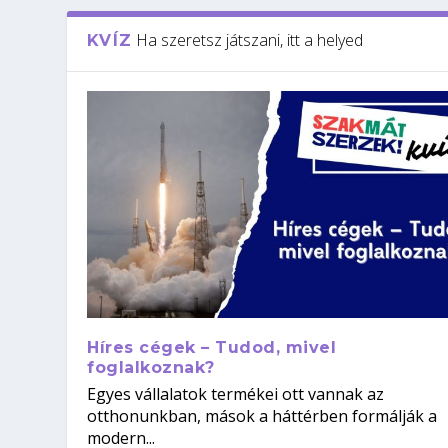
Ha szeretsz játszani, itt a helyed
KVÍZ
Híres cégek – Tudod, mivel
foglalkoznak?
Egyes vállalatok termékei ott vannak az
otthonunkban, mások a háttérben formálják a
modern...