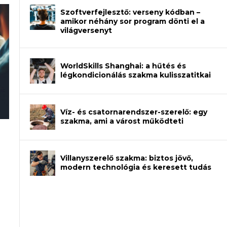
Szoftverfejlesztő: verseny kódban –
amikor néhány sor program dönti el a
világversenyt
WorldSkills Shanghai: a hűtés és
légkondicionálás szakma kulisszatitkai
Víz- és csatornarendszer-szerelő: egy
szakma, ami a várost működteti
an – amikor néhány sor program dönti
Villanyszerelő szakma: biztos jövő,
modern technológia és keresett tudás
et a gépeket?
eli? Tanulj szakmát!
ódj ki telefon nélkül?