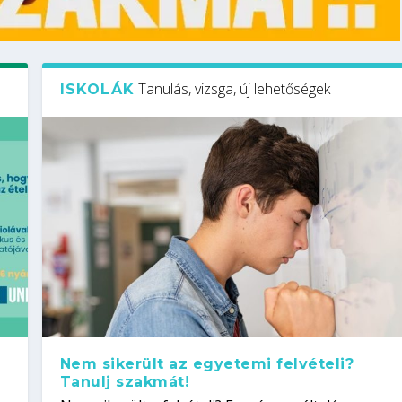
Tanulás, vizsga, új lehetőségek
ISKOLÁK
Nem sikerült az egyetemi felvételi?
Tanulj szakmát!