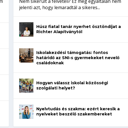
em
Nem sikerült a felvételi? Ez még egyáltalán nem
jelenti azt, hogy lemaradtál a sikeres...
Húsz fiatal tanár nyerhet ösztöndíjat a
Richter Alapítványtól
Iskolakezdési támogatás: fontos
határidő az SNI-s gyermekeket nevelő
családoknak
Hogyan válassz iskolai közösségi
szolgálati helyet?
Nyelvtudás és szakma: ezért keresik a
nyelveket beszélő szakembereket