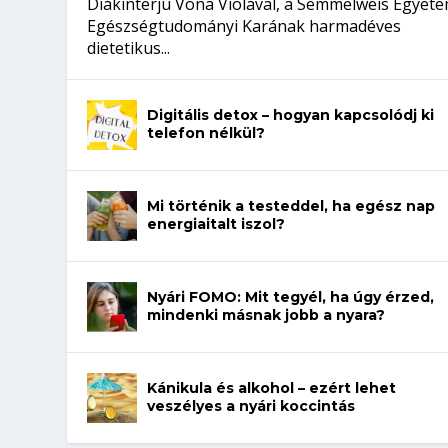
Diákinterjú Vona Violával, a Semmelweis Egyet
Egészségtudományi Karának harmadéves
dietetikus...
Digitális detox – hogyan kapcsolódj ki
telefon nélkül?
Mi történik a testeddel, ha egész nap
energiaitalt iszol?
Nyári FOMO: Mit tegyél, ha úgy érzed,
mindenki másnak jobb a nyara?
Kánikula és alkohol – ezért lehet
veszélyes a nyári koccintás