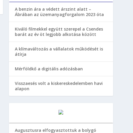
A benzin ára a védett árszint alatt –
Ábrában az üzemanyagforgalom 2023 óta
Kiváló filmekkel együtt szerepel a Csendes
barát az év öt legjobb alkotása között
A klímaváltozás a vállalatok működését is
átírja
Mérföldkő a digitális adózásban
Visszaesés volt a kiskereskedelemben havi
alapon
Augusztusra elfogyasztottuk a bolygó