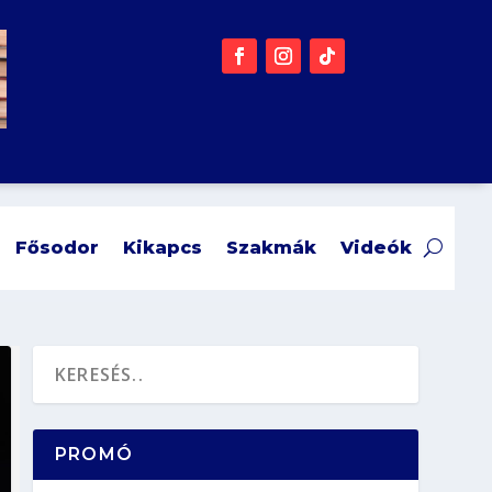
Fősodor
Kikapcs
Szakmák
Videók
PROMÓ