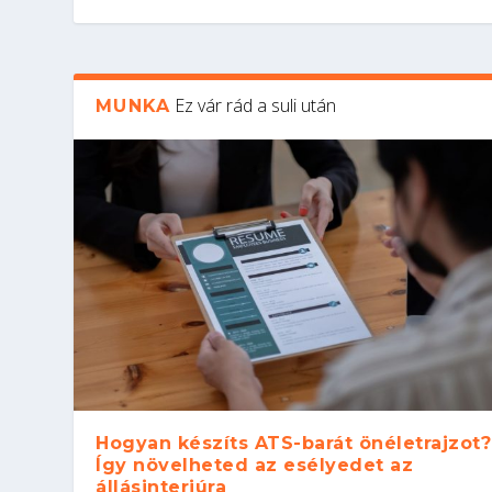
Ez vár rád a suli után
MUNKA
Hogyan készíts ATS-barát önéletrajzot?
Így növelheted az esélyedet az
állásinterjúra