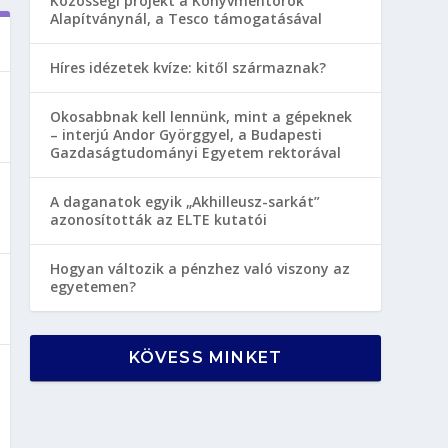
Közösségi projekt a Könyvmentorok
Alapítványnál, a Tesco támogatásával
Híres idézetek kvíze: kitől származnak?
Okosabbnak kell lennünk, mint a gépeknek
– interjú Andor Györggyel, a Budapesti
Gazdaságtudományi Egyetem rektorával
A daganatok egyik „Akhilleusz-sarkát”
azonosították az ELTE kutatói
Hogyan változik a pénzhez való viszony az
egyetemen?
KÖVESS MINKET