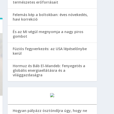
természetes erőforrásait
Felemás kép a boltokban: éves növekedés,
havi korrekció
És az MI végül megnyomja a nagy piros
gombot
Fúziós fegyverkezés: az USA lépéselőnybe
kerül
Hormuz és Báb El-Mandeb: fenyegetés a
globális energiaellátásra és a
világgazdaságra
Hogyan pályázz ösztöndíjra úgy, hogy ne