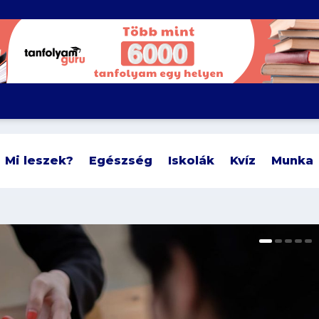
Mi leszek?
Egészség
Iskolák
Kvíz
Munka