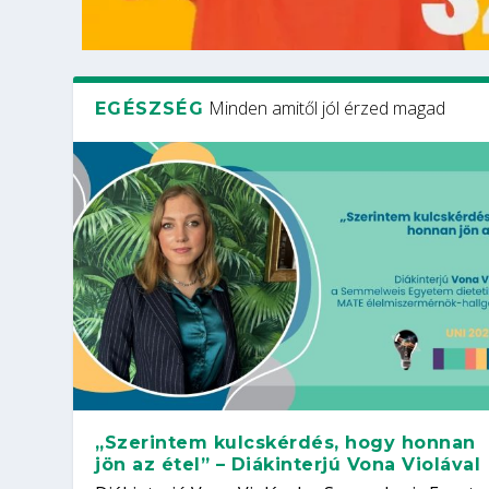
Minden amitől jól érzed magad
EGÉSZSÉG
„Szerintem kulcskérdés, hogy honnan
jön az étel” – Diákinterjú Vona Violával