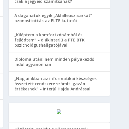
csak a jegyeid számítsanak?
A daganatok egyik „Akhilleusz-sarkát”
azonosították az ELTE kutatói
„Kiléptem a komfortzónámból és
fejlődtem” – diákinterjú a PTE BTK
pszichológushallgatójával
Diploma után: nem minden pályakezdő
indul ugyanonnan
„Napjainkban az informatikai készségek
összetett rendszere számít igazán
értékesnek” – Interjú Hajdu Andrással