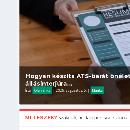
Hogyan készíts ATS-barát önélet
állásinterjúra...
Írta:
Oláh Erika
|
2026. augusztus. 5.
|
Munka
Szakmák, példaképek, sikersztorik
MI LESZEK?