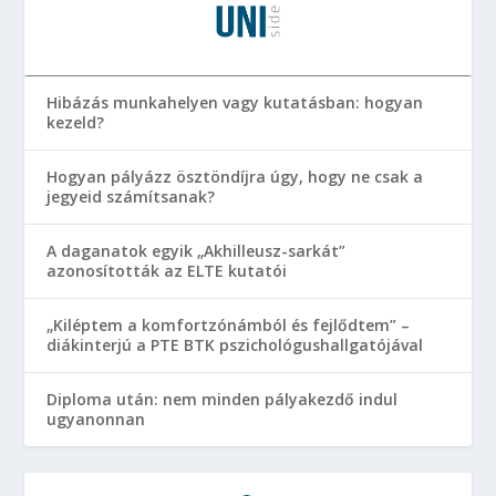
Hibázás munkahelyen vagy kutatásban: hogyan
kezeld?
Hogyan pályázz ösztöndíjra úgy, hogy ne csak a
jegyeid számítsanak?
A daganatok egyik „Akhilleusz-sarkát”
azonosították az ELTE kutatói
„Kiléptem a komfortzónámból és fejlődtem” –
diákinterjú a PTE BTK pszichológushallgatójával
Diploma után: nem minden pályakezdő indul
ugyanonnan