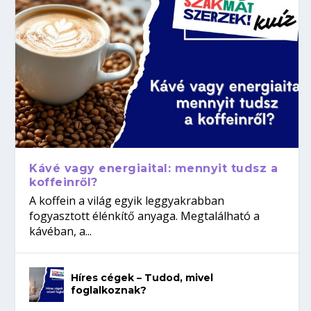
Kávé vagy energiaital: mennyit tudsz a
koffeinről?
A koffein a világ egyik leggyakrabban
fogyasztott élénkítő anyaga. Megtalálható a
kávéban, a...
Híres cégek – Tudod, mivel
foglalkoznak?