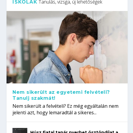
Tanulás, vizsga, új lehetőségek
ISKOLÁK
Nem sikerült az egyetemi felvételi?
Tanulj szakmát!
Nem sikerült a felvételi? Ez még egyáltalán nem
jelenti azt, hogy lemaradtál a sikeres...
Húsz fiatal tanár nyerhet ösztöndíjat a