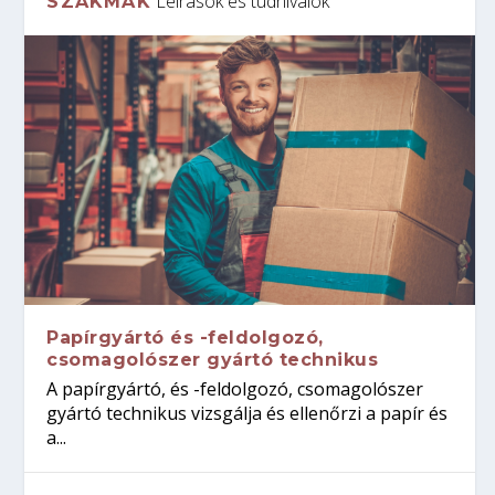
Leírások és tudnivalók
SZAKMÁK
Papírgyártó és -feldolgozó,
csomagolószer gyártó technikus
A papírgyártó, és -feldolgozó, csomagolószer
gyártó technikus vizsgálja és ellenőrzi a papír és
a...