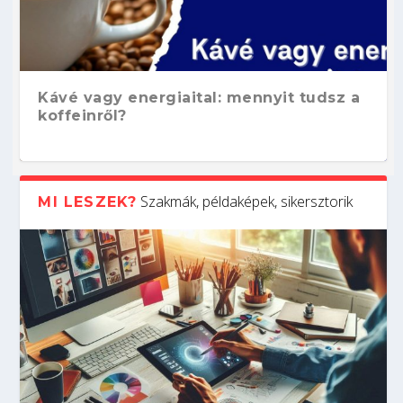
Kávé vagy energiaital: mennyit tudsz a
koffeinről?
Szakmák, példaképek, sikersztorik
MI LESZEK?
Hogyan készíts ATS-barát önéletrajzot?
Kitalálod, mire használják ezeket a
Nem sikerült az egyetemi felvételi?
Szoftverfejlesztő: verseny kódban –