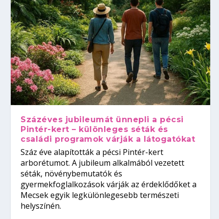
Százéves jubileumát ünnepli a pécsi
Pintér-kert – különleges séták és
családi programok várják a látogatókat
Száz éve alapították a pécsi Pintér-kert
arborétumot. A jubileum alkalmából vezetett
séták, növénybemutatók és
gyermekfoglalkozások várják az érdeklődőket a
Mecsek egyik legkülönlegesebb természeti
helyszínén.