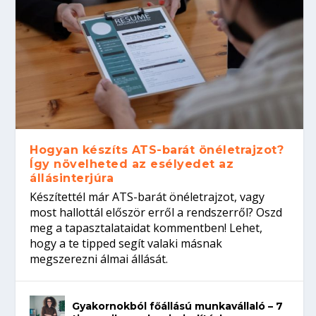
Hogyan készíts ATS-barát önéletrajzot?
Így növelheted az esélyedet az
állásinterjúra
Készítettél már ATS-barát önéletrajzot, vagy
most hallottál először erről a rendszerről? Oszd
meg a tapasztalataidat kommentben! Lehet,
hogy a te tipped segít valaki másnak
megszerezni álmai állását.
Gyakornokból főállású munkavállaló – 7