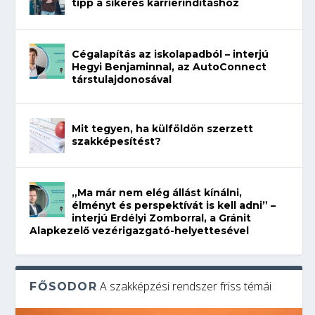
tipp a sikeres karrierindításhoz
Cégalapítás az iskolapadból – interjú
Hegyi Benjaminnal, az AutoConnect
társtulajdonosával
Mit tegyen, ha külföldön szerzett
szakképesítést?
„Ma már nem elég állást kínálni,
élményt és perspektívát is kell adni” –
interjú Erdélyi Zomborral, a Gránit
Alapkezelő vezérigazgató-helyettesével
A szakképzési rendszer friss témái
FŐSODOR