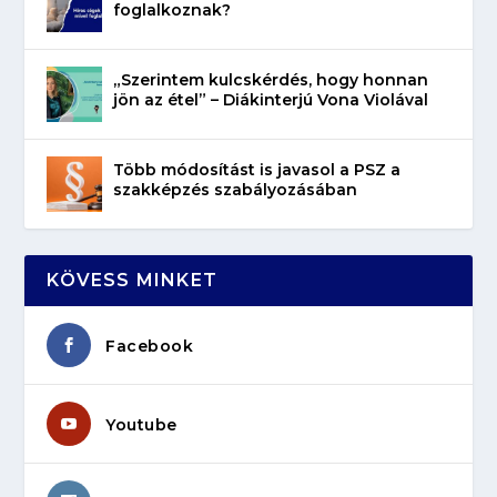
foglalkoznak?
„Szerintem kulcskérdés, hogy honnan
jön az étel” – Diákinterjú Vona Violával
Több módosítást is javasol a PSZ a
szakképzés szabályozásában
KÖVESS MINKET
Facebook
Youtube