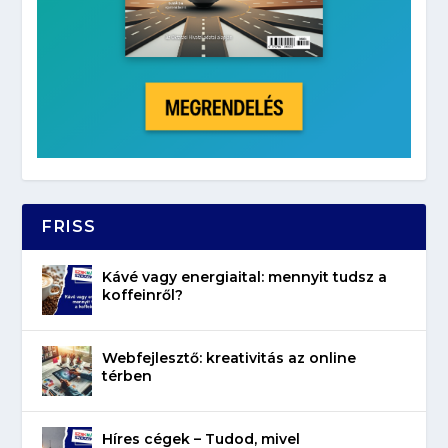
FRISS
Kávé vagy energiaital: mennyit tudsz a
koffeinről?
Webfejlesztő: kreativitás az online
térben
Híres cégek – Tudod, mivel