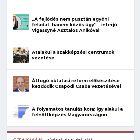
„A fejlődés nem pusztán egyéni
feladat, hanem közös ügy” – interjú
Vigassyné Asztalos Anikóval
Átalakul a szakképzési centrumok
vezetése
Átfogó oktatási reform előkészítése
kezdődik Csapodi Csaba vezetésével
A folyamatos tanulás kora: így alakul a
felnőttképzés Magyarországon