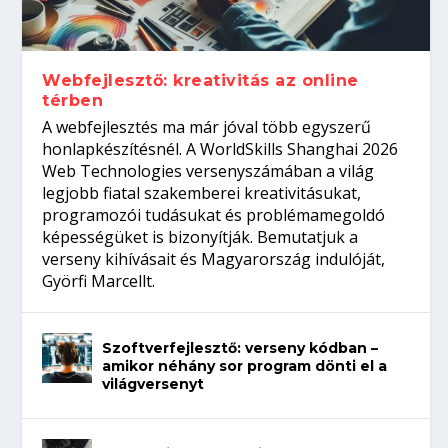
Így növelheted az esélyedet az
gépeket?
Tanulj szakmát!
amikor néhány sor program dönti el a
állásinterjúra...
világversenyt...
Webfejlesztő: kreativitás az online
térben
A webfejlesztés ma már jóval több egyszerű
honlapkészítésnél. A WorldSkills Shanghai 2026
Web Technologies versenyszámában a világ
legjobb fiatal szakemberei kreativitásukat,
programozói tudásukat és problémamegoldó
képességüket is bizonyítják. Bemutatjuk a
verseny kihívásait és Magyarország indulóját,
Györfi Marcellt.
Szoftverfejlesztő: verseny kódban –
amikor néhány sor program dönti el a
világversenyt