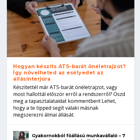
Hogyan készíts ATS-barát önéletrajzot?
Így növelheted az esélyedet az
állásinterjúra
Készítettél már ATS-barát önéletrajzot, vagy
most hallottál először erről a rendszerről? Oszd
meg a tapasztalataidat kommentben! Lehet,
hogy a te tipped segít valaki másnak
megszerezni álmai állását.
Gyakornokból főállású munkavállaló – 7