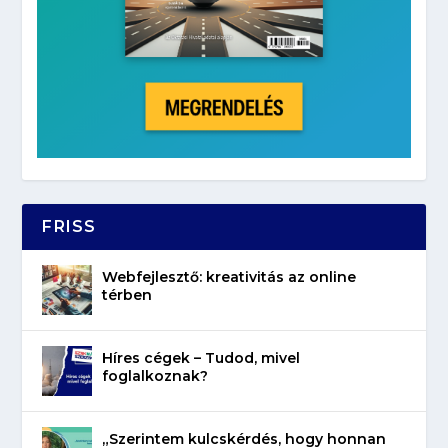
FRISS
Webfejlesztő: kreativitás az online
térben
Híres cégek – Tudod, mivel
foglalkoznak?
„Szerintem kulcskérdés, hogy honnan