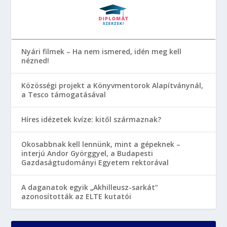
Nyári filmek – Ha nem ismered, idén meg kell
nézned!
Közösségi projekt a Könyvmentorok Alapítványnál,
a Tesco támogatásával
Híres idézetek kvíze: kitől származnak?
Okosabbnak kell lennünk, mint a gépeknek –
interjú Andor Györggyel, a Budapesti
Gazdaságtudományi Egyetem rektorával
A daganatok egyik „Akhilleusz-sarkát”
azonosították az ELTE kutatói