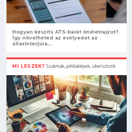
Hogyan készíts ATS-barát önéletrajzot?
Így növelheted az esélyedet az
állásinterjúra...
Szakmák, példaképek, sikersztorik
MI LESZEK?
Kitalálod, mire használják ezeket a
Nem sikerült az egyetemi felvételi?
Szoftverfejlesztő: verseny kódban –
Digitális detox – hogyan kapcsolódj ki