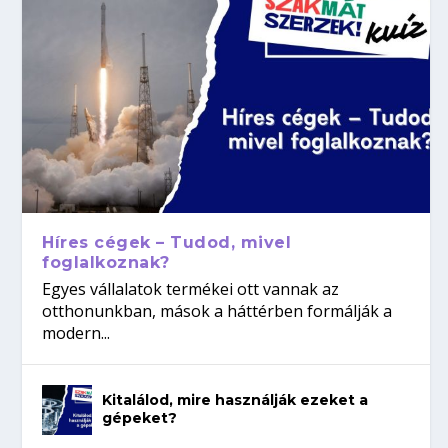
Híres cégek – Tudod, mivel
foglalkoznak?
Egyes vállalatok termékei ott vannak az
otthonunkban, mások a háttérben formálják a
modern...
Kitalálod, mire használják ezeket a
gépeket?