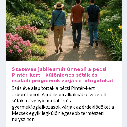
Százéves jubileumát ünnepli a pécsi
Pintér-kert – különleges séták és
családi programok várják a látogatókat
Száz éve alapították a pécsi Pintér-kert
arborétumot. A jubileum alkalmából vezetett
séták, növénybemutatók és
gyermekfoglalkozások várják az érdeklődőket a
Mecsek egyik legkülönlegesebb természeti
helyszínén.