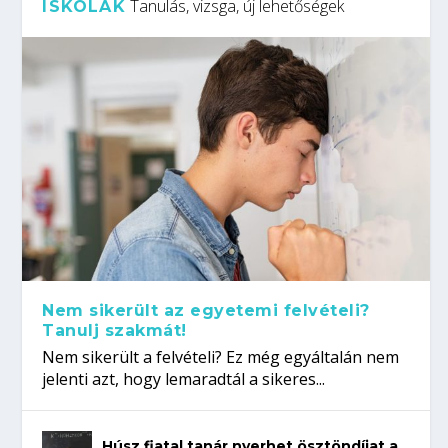
Tanulás, vizsga, új lehetőségek
ISKOLÁK
Nem sikerült az egyetemi felvételi?
Tanulj szakmát!
Nem sikerült a felvételi? Ez még egyáltalán nem
jelenti azt, hogy lemaradtál a sikeres...
Húsz fiatal tanár nyerhet ösztöndíjat a