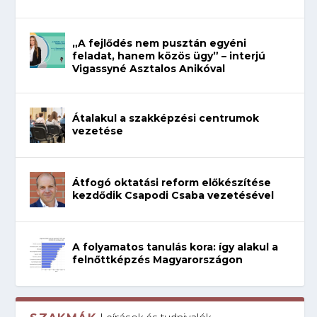
„A fejlődés nem pusztán egyéni
feladat, hanem közös ügy” – interjú
Vigassyné Asztalos Anikóval
Átalakul a szakképzési centrumok
vezetése
Átfogó oktatási reform előkészítése
kezdődik Csapodi Csaba vezetésével
A folyamatos tanulás kora: így alakul a
felnőttképzés Magyarországon