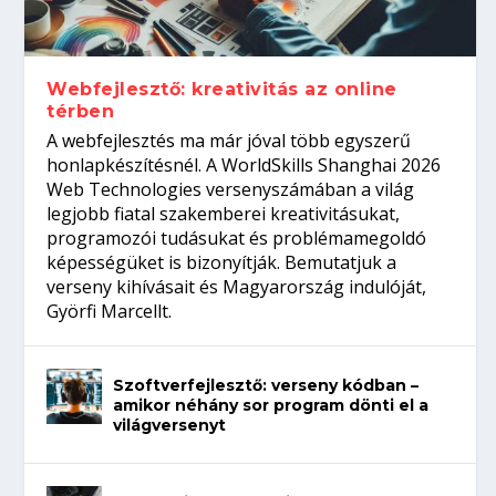
gépeket?
Tanulj szakmát!
amikor néhány sor program dönti el a
telefon nélkül?
világversenyt...
Webfejlesztő: kreativitás az online
térben
A webfejlesztés ma már jóval több egyszerű
honlapkészítésnél. A WorldSkills Shanghai 2026
Web Technologies versenyszámában a világ
legjobb fiatal szakemberei kreativitásukat,
programozói tudásukat és problémamegoldó
képességüket is bizonyítják. Bemutatjuk a
verseny kihívásait és Magyarország indulóját,
Györfi Marcellt.
Szoftverfejlesztő: verseny kódban –
amikor néhány sor program dönti el a
világversenyt