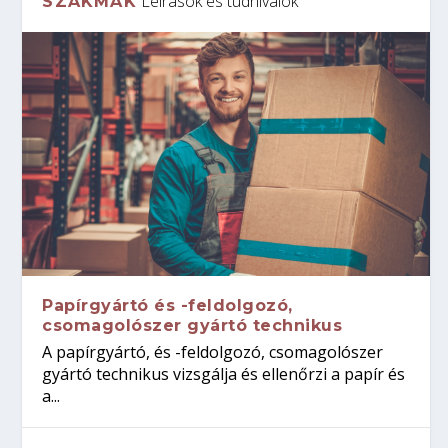
Leírások és tudnivalók
SZAKMÁK
Papírgyártó és -feldolgozó,
csomagolószer gyártó technikus
A papírgyártó, és -feldolgozó, csomagolószer
gyártó technikus vizsgálja és ellenőrzi a papír és
a...