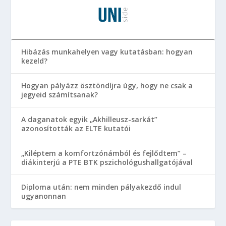
Hibázás munkahelyen vagy kutatásban: hogyan
kezeld?
Hogyan pályázz ösztöndíjra úgy, hogy ne csak a
jegyeid számítsanak?
A daganatok egyik „Akhilleusz-sarkát”
azonosították az ELTE kutatói
„Kiléptem a komfortzónámból és fejlődtem” –
diákinterjú a PTE BTK pszichológushallgatójával
Diploma után: nem minden pályakezdő indul
ugyanonnan