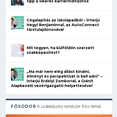
tipp a sikeres karrierindításhoz
Cégalapítás az iskolapadból – interjú
Hegyi Benjaminnal, az AutoConnect
társtulajdonosával
Mit tegyen, ha külföldön szerzett
szakképesítést?
„Ma már nem elég állást kínálni,
élményt és perspektívát is kell adni” –
interjú Erdélyi Zomborral, a Gránit
Alapkezelő vezérigazgató-helyettesével
A szakképzési rendszer friss témái
FŐSODOR