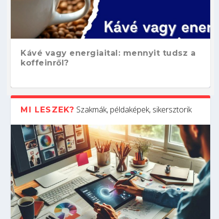
Kávé vagy energiaital: mennyit tudsz a
koffeinről?
Szakmák, példaképek, sikersztorik
MI LESZEK?
Hogyan készíts ATS-barát önéletrajzot?
Kitalálod, mire használják ezeket a
Nem sikerült az egyetemi felvételi?
Szoftverfejlesztő: verseny kódban –