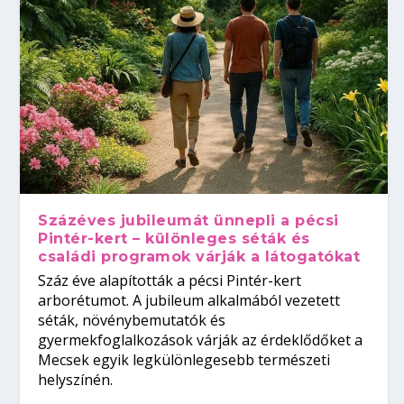
Százéves jubileumát ünnepli a pécsi
Pintér-kert – különleges séták és
családi programok várják a látogatókat
Száz éve alapították a pécsi Pintér-kert
arborétumot. A jubileum alkalmából vezetett
séták, növénybemutatók és
gyermekfoglalkozások várják az érdeklődőket a
Mecsek egyik legkülönlegesebb természeti
helyszínén.