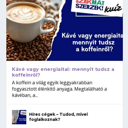
Kávé vagy energiaital: mennyit tudsz a
koffeinről?
A koffein a világ egyik leggyakrabban
fogyasztott élénkítő anyaga. Megtalálható a
kávéban, a...
Híres cégek – Tudod, mivel
foglalkoznak?