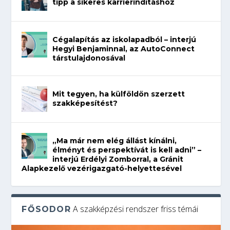
tipp a sikeres karrierindításhoz
Cégalapítás az iskolapadból – interjú
Hegyi Benjaminnal, az AutoConnect
társtulajdonosával
Mit tegyen, ha külföldön szerzett
szakképesítést?
„Ma már nem elég állást kínálni,
élményt és perspektívát is kell adni” –
interjú Erdélyi Zomborral, a Gránit
Alapkezelő vezérigazgató-helyettesével
A szakképzési rendszer friss témái
FŐSODOR