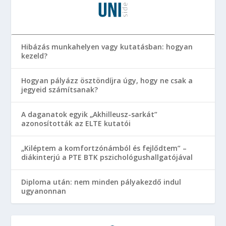
Hibázás munkahelyen vagy kutatásban: hogyan
kezeld?
Hogyan pályázz ösztöndíjra úgy, hogy ne csak a
jegyeid számítsanak?
A daganatok egyik „Akhilleusz-sarkát”
azonosították az ELTE kutatói
„Kiléptem a komfortzónámból és fejlődtem” –
diákinterjú a PTE BTK pszichológushallgatójával
Diploma után: nem minden pályakezdő indul
ugyanonnan