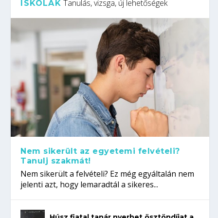
Tanulás, vizsga, új lehetőségek
ISKOLÁK
Nem sikerült az egyetemi felvételi?
Tanulj szakmát!
Nem sikerült a felvételi? Ez még egyáltalán nem
jelenti azt, hogy lemaradtál a sikeres...
Húsz fiatal tanár nyerhet ösztöndíjat a