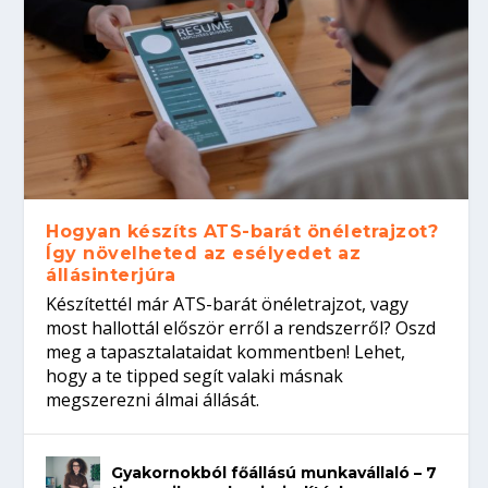
Hogyan készíts ATS-barát önéletrajzot?
Így növelheted az esélyedet az
állásinterjúra
Készítettél már ATS-barát önéletrajzot, vagy
most hallottál először erről a rendszerről? Oszd
meg a tapasztalataidat kommentben! Lehet,
hogy a te tipped segít valaki másnak
megszerezni álmai állását.
Gyakornokból főállású munkavállaló – 7