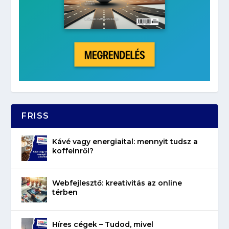
FRISS
Kávé vagy energiaital: mennyit tudsz a
koffeinről?
Webfejlesztő: kreativitás az online
térben
Híres cégek – Tudod, mivel