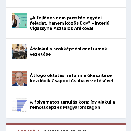
„A fejlődés nem pusztán egyéni
feladat, hanem közös ügy” – interjú
Vigassyné Asztalos Anikóval
Átalakul a szakképzési centrumok
vezetése
Átfogó oktatási reform előkészítése
kezdődik Csapodi Csaba vezetésével
A folyamatos tanulás kora: így alakul a
felnőttképzés Magyarországon