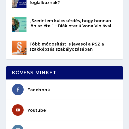
foglalkoznak?
„Szerintem kulcskérdés, hogy honnan
jön az étel” – Diákinterjú Vona Violával
Több módosítást is javasol a PSZ a
szakképzés szabályozásában
KÖVESS MINKET
Facebook
Youtube