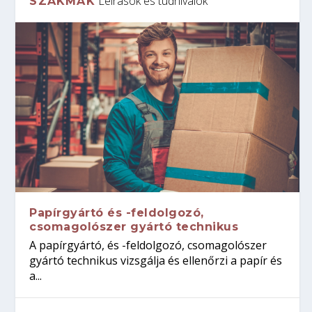
Leírások és tudnivalók
SZAKMÁK
Papírgyártó és -feldolgozó,
csomagolószer gyártó technikus
A papírgyártó, és -feldolgozó, csomagolószer
gyártó technikus vizsgálja és ellenőrzi a papír és
a...