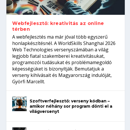
Így növelheted az esélyedet az
gépeket?
Tanulj szakmát!
amikor néhány sor program dönti el a
állásinterjúra...
világversenyt...
Webfejlesztő: kreativitás az online
térben
A webfejlesztés ma már jóval több egyszerű
honlapkészítésnél. A WorldSkills Shanghai 2026
Web Technologies versenyszámában a világ
legjobb fiatal szakemberei kreativitásukat,
programozói tudásukat és problémamegoldó
képességüket is bizonyítják. Bemutatjuk a
verseny kihívásait és Magyarország indulóját,
Györfi Marcellt.
Szoftverfejlesztő: verseny kódban –
amikor néhány sor program dönti el a
világversenyt