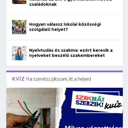
családoknak
Hogyan válassz iskolai közösségi
szolgálati helyet?
Nyelvtudás és szakma: ezért keresik a
nyelveket beszélő szakembereket
Ha szeretsz játszani, itt a helyed
KVÍZ