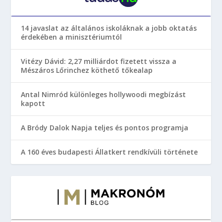
14 javaslat az általános iskoláknak a jobb oktatás
érdekében a minisztériumtól
Vitézy Dávid: 2,27 milliárdot fizetett vissza a
Mészáros Lőrinchez köthető tőkealap
Antal Nimród különleges hollywoodi megbízást
kapott
A Bródy Dalok Napja teljes és pontos programja
A 160 éves budapesti Állatkert rendkívüli története