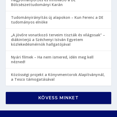
Bölcsészettudományi Karán
Tudományirányítás új alapokon – Kun Ferenc a DE
tudományos elnöke
„A jövőre vonatkozó terveim tiszták és világosak” –
diákinterjú a Széchenyi István Egyetem
közlekedésmérnök hallgatójával
Nyári filmek – Ha nem ismered, idén meg kell
nézned!
Közösségi projekt a Könyvmentorok Alapítványnál,
a Tesco támogatásával
KÖVESS MINKET