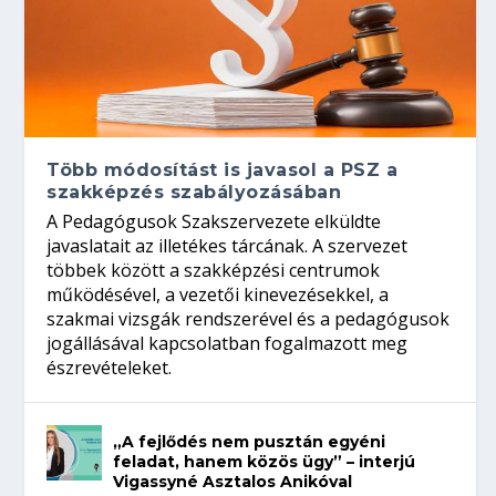
Több módosítást is javasol a PSZ a
szakképzés szabályozásában
A Pedagógusok Szakszervezete elküldte
javaslatait az illetékes tárcának. A szervezet
többek között a szakképzési centrumok
működésével, a vezetői kinevezésekkel, a
szakmai vizsgák rendszerével és a pedagógusok
jogállásával kapcsolatban fogalmazott meg
észrevételeket.
„A fejlődés nem pusztán egyéni
feladat, hanem közös ügy” – interjú
Vigassyné Asztalos Anikóval