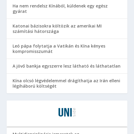
Ha nem rendelsz Kínából, küldenek egy egész
gyárat
Katonai bázisokra költözik az amerikai MI
számítási hátországa
Leó pápa folytatja a Vatikán és Kína kényes
kompromisszumát
A jövő bankja egyszerre lesz látható és láthatatlan
Kína olcsó légvédelemmel drágíthatja az Irán elleni
légiháború költségét