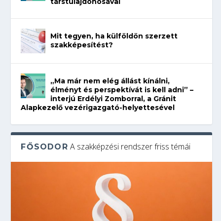
társtulajdonosával
Mit tegyen, ha külföldön szerzett
szakképesítést?
„Ma már nem elég állást kínálni,
élményt és perspektívát is kell adni” –
interjú Erdélyi Zomborral, a Gránit
Alapkezelő vezérigazgató-helyettesével
A szakképzési rendszer friss témái
FŐSODOR