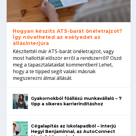
Hogyan készíts ATS-barát önéletrajzot?
Így növelheted az esélyedet az
állásinterjúra
Készítettél már ATS-barát önéletrajzot, vagy
most hallottál először erről a rendszerről? Oszd
meg a tapasztalataidat kommentben! Lehet,
hogy a te tipped segít valaki másnak
megszerezni álmai állását.
Gyakornokból főállású munkavállaló – 7
tipp a sikeres karrierindításhoz
Cégalapítás az iskolapadból – interjú
Hegyi Benjaminnal, az AutoConnect