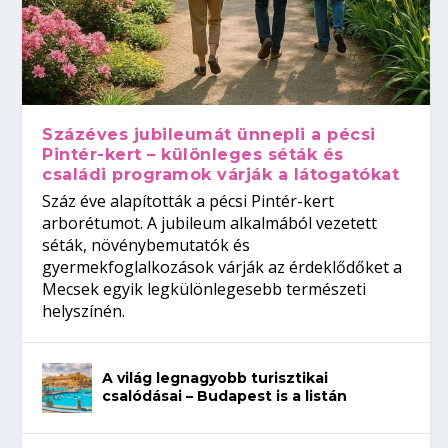
Százéves jubileumát ünnepli a pécsi
Pintér-kert – különleges séták és
családi programok várják a látogatókat
Száz éve alapították a pécsi Pintér-kert
arborétumot. A jubileum alkalmából vezetett
séták, növénybemutatók és
gyermekfoglalkozások várják az érdeklődőket a
Mecsek egyik legkülönlegesebb természeti
helyszínén.
A világ legnagyobb turisztikai
csalódásai – Budapest is a listán