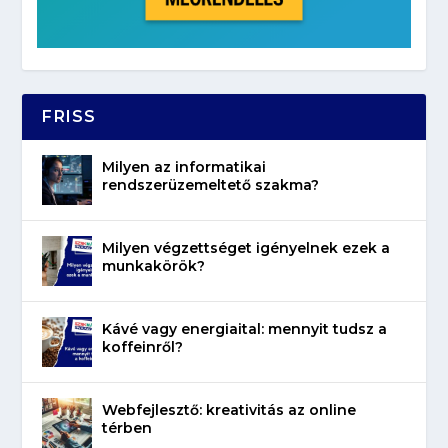
FRISS
Milyen az informatikai
rendszerüzemeltető szakma?
Milyen végzettséget igényelnek ezek a
munkakörök?
Kávé vagy energiaital: mennyit tudsz a
koffeinről?
Webfejlesztő: kreativitás az online
térben