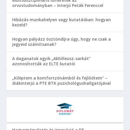
Multidiszciplináris ismeretek az
orvostudományban – Interjú Peták Ferenccel
Hibázás munkahelyen vagy kutatásban: hogyan
kezeld?
Hogyan pályázz ösztöndíjra úgy, hogy ne csak a
jegyeid számítsanak?
A daganatok egyik „Akhilleusz-sarkát”
azonosították az ELTE kutatói
„Kiléptem a komfortzónámból és fejlődtem” –
diákinterjú a PTE BTK pszichológushallgatójával
Hagyományőrzés és innováció a DE