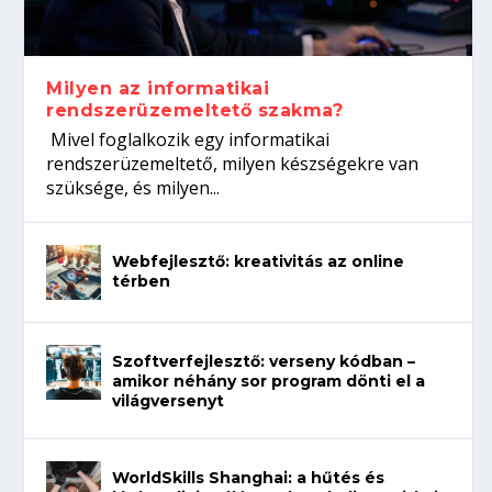
koffeinről?
Így növelheted az esélyedet az
gépeket?
Tanulj szakmát!
állásinterjúra...
Milyen az informatikai
rendszerüzemeltető szakma?
Mivel foglalkozik egy informatikai
rendszerüzemeltető, milyen készségekre van
szüksége, és milyen...
Webfejlesztő: kreativitás az online
térben
Szoftverfejlesztő: verseny kódban –
amikor néhány sor program dönti el a
világversenyt
WorldSkills Shanghai: a hűtés és