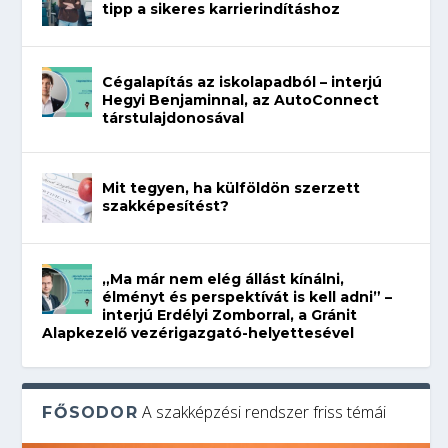
tipp a sikeres karrierindításhoz
Cégalapítás az iskolapadból – interjú
Hegyi Benjaminnal, az AutoConnect
társtulajdonosával
Mit tegyen, ha külföldön szerzett
szakképesítést?
„Ma már nem elég állást kínálni,
élményt és perspektívát is kell adni” –
interjú Erdélyi Zomborral, a Gránit
Alapkezelő vezérigazgató-helyettesével
A szakképzési rendszer friss témái
FŐSODOR