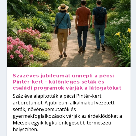
Százéves jubileumát ünnepli a pécsi
Pintér-kert – különleges séták és
családi programok várják a látogatókat
Száz éve alapították a pécsi Pintér-kert
arborétumot. A jubileum alkalmából vezetett
séták, növénybemutatók és
gyermekfoglalkozások várják az érdeklődőket a
Mecsek egyik legkülönlegesebb természeti
helyszínén.