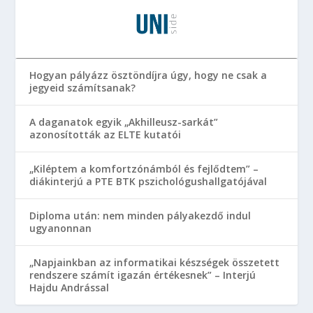
Hogyan pályázz ösztöndíjra úgy, hogy ne csak a
jegyeid számítsanak?
A daganatok egyik „Akhilleusz-sarkát”
azonosították az ELTE kutatói
„Kiléptem a komfortzónámból és fejlődtem” –
diákinterjú a PTE BTK pszichológushallgatójával
Diploma után: nem minden pályakezdő indul
ugyanonnan
„Napjainkban az informatikai készségek összetett
rendszere számít igazán értékesnek” – Interjú
Hajdu Andrással