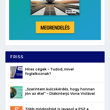
FRISS
Híres cégek – Tudod, mivel
foglalkoznak?
„Szerintem kulcskérdés, hogy honnan
jön az étel” – Diákinterjú Vona Violával
Több módosítást is javasol a PSZ a