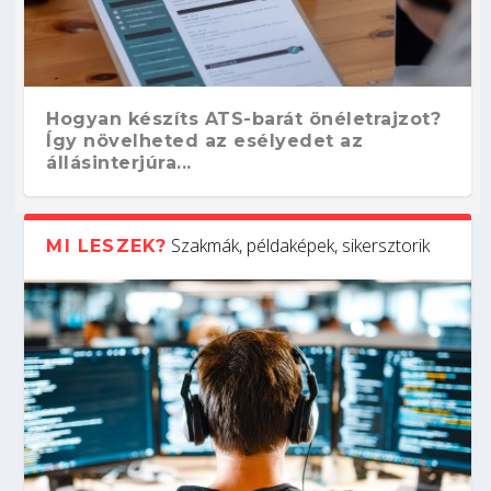
Hogyan készíts ATS-barát önéletrajzot?
Így növelheted az esélyedet az
állásinterjúra...
Szakmák, példaképek, sikersztorik
MI LESZEK?
Kitalálod, mire használják ezeket a
Nem sikerült az egyetemi felvételi?
Szoftverfejlesztő: verseny kódban –
Digitális detox – hogyan kapcsolódj ki