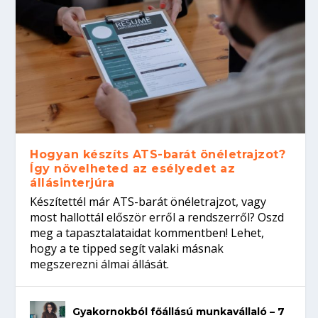
Hogyan készíts ATS-barát önéletrajzot?
Így növelheted az esélyedet az
állásinterjúra
Készítettél már ATS-barát önéletrajzot, vagy
most hallottál először erről a rendszerről? Oszd
meg a tapasztalataidat kommentben! Lehet,
hogy a te tipped segít valaki másnak
megszerezni álmai állását.
Gyakornokból főállású munkavállaló – 7