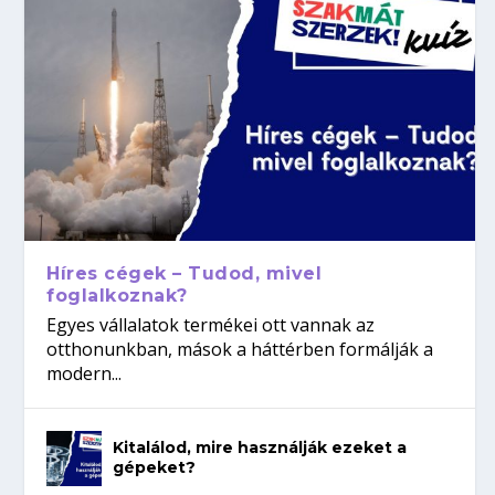
Híres cégek – Tudod, mivel
foglalkoznak?
Egyes vállalatok termékei ott vannak az
otthonunkban, mások a háttérben formálják a
modern...
Kitalálod, mire használják ezeket a
gépeket?