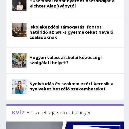
Húsz fiatal tanár nyerhet ösztöndíjat a
Richter Alapítványtól
Iskolakezdési támogatás: fontos
határidő az SNI-s gyermekeket nevelő
családoknak
Hogyan válassz iskolai közösségi
szolgálati helyet?
Nyelvtudás és szakma: ezért keresik a
nyelveket beszélő szakembereket
Ha szeretsz játszani, itt a helyed
KVÍZ