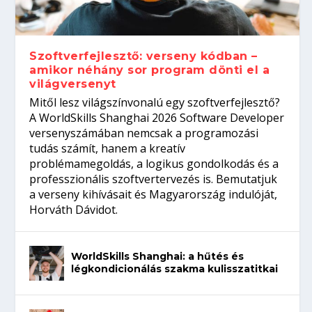
gépeket?
Tanulj szakmát!
amikor néhány sor program dönti el a
telefon nélkül?
világversenyt...
Szoftverfejlesztő: verseny kódban –
amikor néhány sor program dönti el a
világversenyt
Mitől lesz világszínvonalú egy szoftverfejlesztő?
A WorldSkills Shanghai 2026 Software Developer
versenyszámában nemcsak a programozási
tudás számít, hanem a kreatív
problémamegoldás, a logikus gondolkodás és a
professzionális szoftvertervezés is. Bemutatjuk
a verseny kihívásait és Magyarország indulóját,
Horváth Dávidot.
WorldSkills Shanghai: a hűtés és
légkondicionálás szakma kulisszatitkai