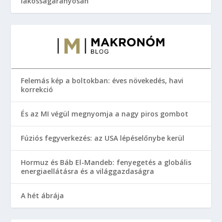
lakosságarányosan
Felemás kép a boltokban: éves növekedés, havi
korrekció
És az MI végül megnyomja a nagy piros gombot
Fúziós fegyverkezés: az USA lépéselőnybe kerül
Hormuz és Báb El-Mandeb: fenyegetés a globális
energiaellátásra és a világgazdaságra
A hét ábrája