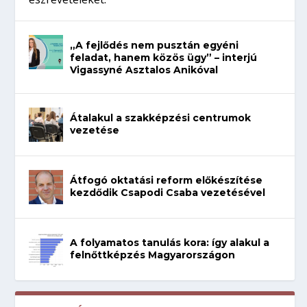
„A fejlődés nem pusztán egyéni
feladat, hanem közös ügy” – interjú
Vigassyné Asztalos Anikóval
Átalakul a szakképzési centrumok
vezetése
Átfogó oktatási reform előkészítése
kezdődik Csapodi Csaba vezetésével
A folyamatos tanulás kora: így alakul a
felnőttképzés Magyarországon