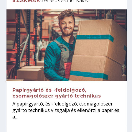
Leírások és tudnivalók
SZAKMÁK
Papírgyártó és -feldolgozó,
csomagolószer gyártó technikus
A papírgyártó, és -feldolgozó, csomagolószer
gyártó technikus vizsgálja és ellenőrzi a papír és
a...