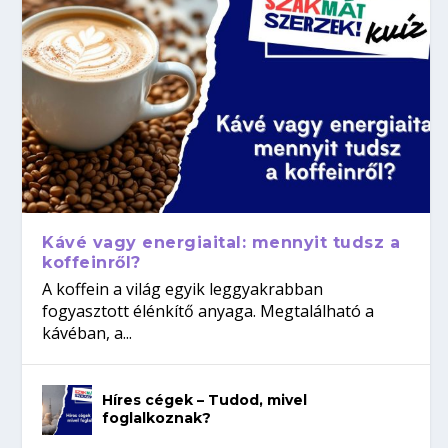
Kávé vagy energiaital: mennyit tudsz a
koffeinről?
A koffein a világ egyik leggyakrabban
fogyasztott élénkítő anyaga. Megtalálható a
kávéban, a...
Híres cégek – Tudod, mivel
foglalkoznak?