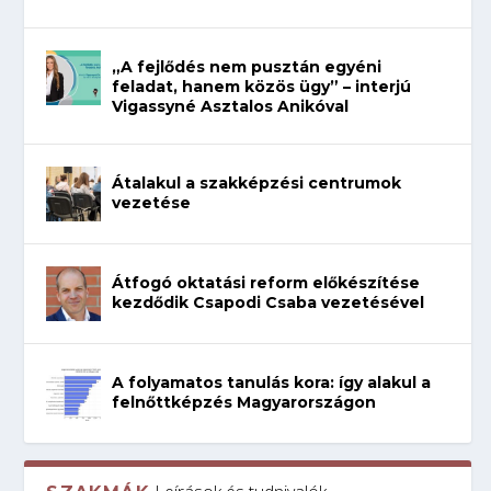
„A fejlődés nem pusztán egyéni
feladat, hanem közös ügy” – interjú
Vigassyné Asztalos Anikóval
Átalakul a szakképzési centrumok
vezetése
Átfogó oktatási reform előkészítése
kezdődik Csapodi Csaba vezetésével
A folyamatos tanulás kora: így alakul a
felnőttképzés Magyarországon