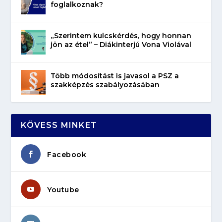
foglalkoznak?
„Szerintem kulcskérdés, hogy honnan
jön az étel” – Diákinterjú Vona Violával
Több módosítást is javasol a PSZ a
szakképzés szabályozásában
KÖVESS MINKET
Facebook
Youtube