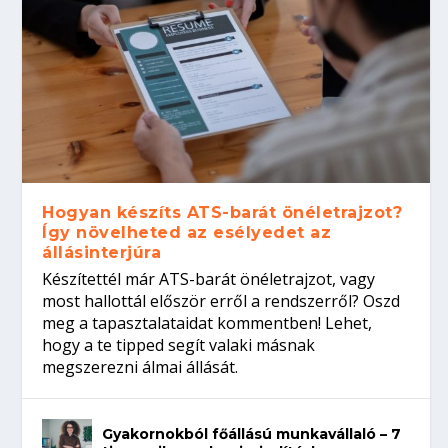
Hogyan készíts ATS-barát önéletrajzot?
Így növelheted az esélyedet az
állásinterjúra
Készítettél már ATS-barát önéletrajzot, vagy
most hallottál először erről a rendszerről? Oszd
meg a tapasztalataidat kommentben! Lehet,
hogy a te tipped segít valaki másnak
megszerezni álmai állását.
Gyakornokból főállású munkavállaló – 7