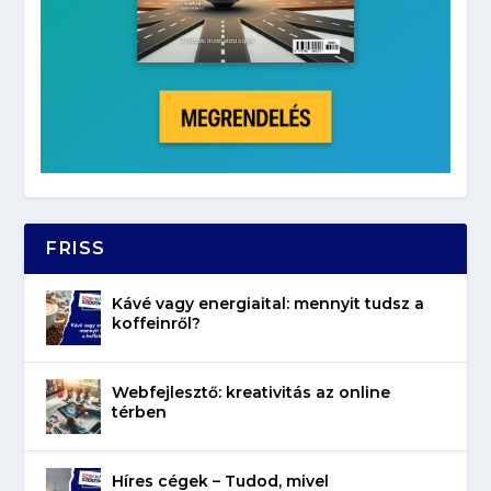
FRISS
Kávé vagy energiaital: mennyit tudsz a
koffeinről?
Webfejlesztő: kreativitás az online
térben
Híres cégek – Tudod, mivel