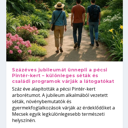
Százéves jubileumát ünnepli a pécsi
Pintér-kert – különleges séták és
családi programok várják a látogatókat
Száz éve alapították a pécsi Pintér-kert
arborétumot. A jubileum alkalmából vezetett
séták, növénybemutatók és
gyermekfoglalkozások várják az érdeklődőket a
Mecsek egyik legkülönlegesebb természeti
helyszínén.