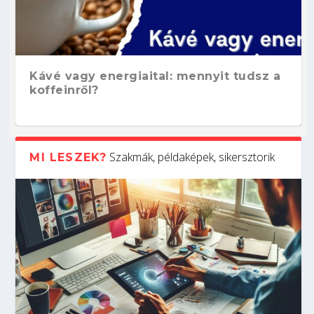
Kávé vagy energiaital: mennyit tudsz a
koffeinről?
Szakmák, példaképek, sikersztorik
MI LESZEK?
Hogyan készíts ATS-barát önéletrajzot?
Kitalálod, mire használják ezeket a
Nem sikerült az egyetemi felvételi?
Szoftverfejlesztő: verseny kódban –