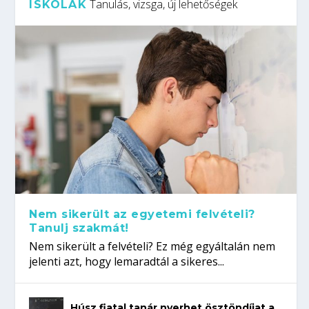
Tanulás, vizsga, új lehetőségek
ISKOLÁK
Nem sikerült az egyetemi felvételi?
Tanulj szakmát!
Nem sikerült a felvételi? Ez még egyáltalán nem
jelenti azt, hogy lemaradtál a sikeres...
Húsz fiatal tanár nyerhet ösztöndíjat a