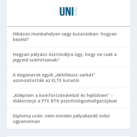
Hibázás munkahelyen vagy kutatásban: hogyan
kezeld?
Hogyan pályázz ösztöndíjra úgy, hogy ne csak a
jegyeid számítsanak?
A daganatok egyik „Akhilleusz-sarkát”
azonosították az ELTE kutatói
„Kiléptem a komfortzónámból és fejlődtem” –
diákinterjú a PTE BTK pszichológushallgatójával
Diploma után: nem minden pályakezdő indul
ugyanonnan