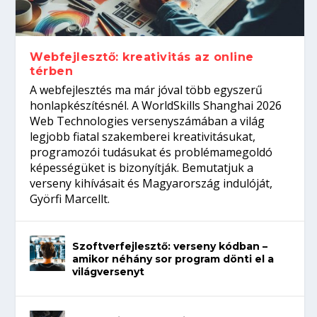
Így növelheted az esélyedet az
gépeket?
Tanulj szakmát!
amikor néhány sor program dönti el a
állásinterjúra...
világversenyt...
Webfejlesztő: kreativitás az online
térben
A webfejlesztés ma már jóval több egyszerű
honlapkészítésnél. A WorldSkills Shanghai 2026
Web Technologies versenyszámában a világ
legjobb fiatal szakemberei kreativitásukat,
programozói tudásukat és problémamegoldó
képességüket is bizonyítják. Bemutatjuk a
verseny kihívásait és Magyarország indulóját,
Györfi Marcellt.
Szoftverfejlesztő: verseny kódban –
amikor néhány sor program dönti el a
világversenyt