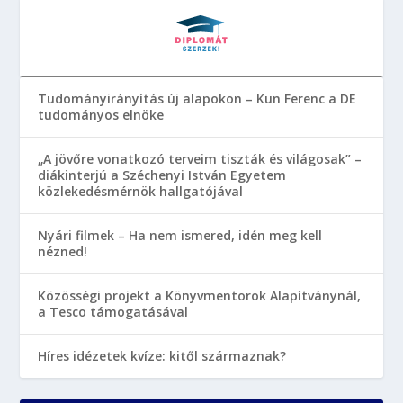
Tudományirányítás új alapokon – Kun Ferenc a DE
tudományos elnöke
„A jövőre vonatkozó terveim tiszták és világosak” –
diákinterjú a Széchenyi István Egyetem
közlekedésmérnök hallgatójával
Nyári filmek – Ha nem ismered, idén meg kell
nézned!
Közösségi projekt a Könyvmentorok Alapítványnál,
a Tesco támogatásával
Híres idézetek kvíze: kitől származnak?