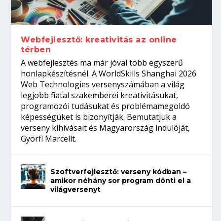
Így növelheted az esélyedet az
gépeket?
Tanulj szakmát!
amikor néhány sor program dönti el a
állásinterjúra...
világversenyt...
Webfejlesztő: kreativitás az online
térben
A webfejlesztés ma már jóval több egyszerű
honlapkészítésnél. A WorldSkills Shanghai 2026
Web Technologies versenyszámában a világ
legjobb fiatal szakemberei kreativitásukat,
programozói tudásukat és problémamegoldó
képességüket is bizonyítják. Bemutatjuk a
verseny kihívásait és Magyarország indulóját,
Györfi Marcellt.
Szoftverfejlesztő: verseny kódban –
amikor néhány sor program dönti el a
világversenyt