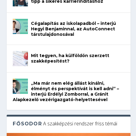
tipp a sikeres karrierindításhoz
Cégalapítás az iskolapadból – interjú
Hegyi Benjaminnal, az AutoConnect
társtulajdonosával
Mit tegyen, ha külföldön szerzett
szakképesítést?
„Ma már nem elég állást kínálni,
élményt és perspektívát is kell adni” –
interjú Erdélyi Zomborral, a Gránit
Alapkezelő vezérigazgató-helyettesével
A szakképzési rendszer friss témái
FŐSODOR