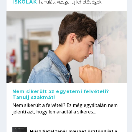
Tanulás, vizsga, új lehetőségek
ISKOLÁK
Nem sikerült az egyetemi felvételi?
Tanulj szakmát!
Nem sikerült a felvételi? Ez még egyáltalán nem
jelenti azt, hogy lemaradtál a sikeres...
Húsz fiatal tanár nyerhet ösztöndíjat a