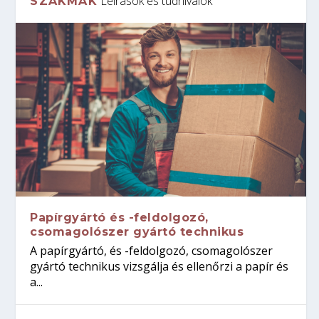
Leírások és tudnivalók
SZAKMÁK
Papírgyártó és -feldolgozó,
csomagolószer gyártó technikus
A papírgyártó, és -feldolgozó, csomagolószer
gyártó technikus vizsgálja és ellenőrzi a papír és
a...