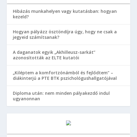
Hibázás munkahelyen vagy kutatásban: hogyan
kezeld?
Hogyan pályázz ösztöndíjra úgy, hogy ne csak a
jegyeid számítsanak?
A daganatok egyik „Akhilleusz-sarkát”
azonosították az ELTE kutatói
„Kiléptem a komfortzónámból és fejlődtem” –
diákinterjú a PTE BTK pszichológushallgatójával
Diploma után: nem minden pályakezdő indul
ugyanonnan