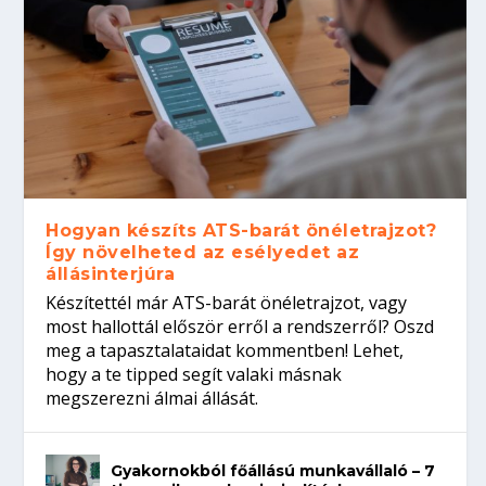
Hogyan készíts ATS-barát önéletrajzot?
Így növelheted az esélyedet az
állásinterjúra
Készítettél már ATS-barát önéletrajzot, vagy
most hallottál először erről a rendszerről? Oszd
meg a tapasztalataidat kommentben! Lehet,
hogy a te tipped segít valaki másnak
megszerezni álmai állását.
Gyakornokból főállású munkavállaló – 7