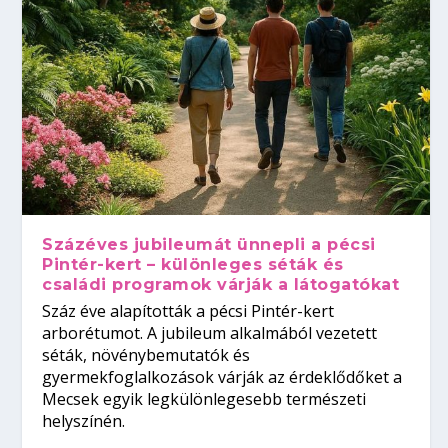
Százéves jubileumát ünnepli a pécsi
Pintér-kert – különleges séták és
családi programok várják a látogatókat
Száz éve alapították a pécsi Pintér-kert
arborétumot. A jubileum alkalmából vezetett
séták, növénybemutatók és
gyermekfoglalkozások várják az érdeklődőket a
Mecsek egyik legkülönlegesebb természeti
helyszínén.