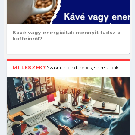
Kávé vagy energiaital: mennyit tudsz a
koffeinről?
Szakmák, példaképek, sikersztorik
MI LESZEK?
Hogyan készíts ATS-barát önéletrajzot?
Kitalálod, mire használják ezeket a
Nem sikerült az egyetemi felvételi?
Szoftverfejlesztő: verseny kódban –