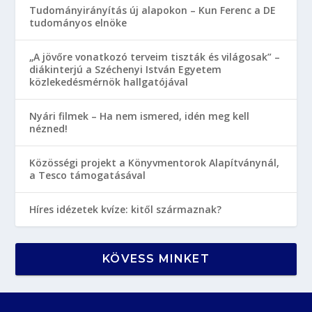
Tudományirányítás új alapokon – Kun Ferenc a DE
tudományos elnöke
„A jövőre vonatkozó terveim tiszták és világosak” –
diákinterjú a Széchenyi István Egyetem
közlekedésmérnök hallgatójával
Nyári filmek – Ha nem ismered, idén meg kell
nézned!
Közösségi projekt a Könyvmentorok Alapítványnál,
a Tesco támogatásával
Híres idézetek kvíze: kitől származnak?
KÖVESS MINKET