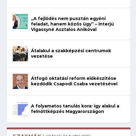
„A fejlődés nem pusztán egyéni
feladat, hanem közös ügy” – interjú
Vigassyné Asztalos Anikóval
Átalakul a szakképzési centrumok
vezetése
Átfogó oktatási reform előkészítése
kezdődik Csapodi Csaba vezetésével
A folyamatos tanulás kora: így alakul a
felnőttképzés Magyarországon