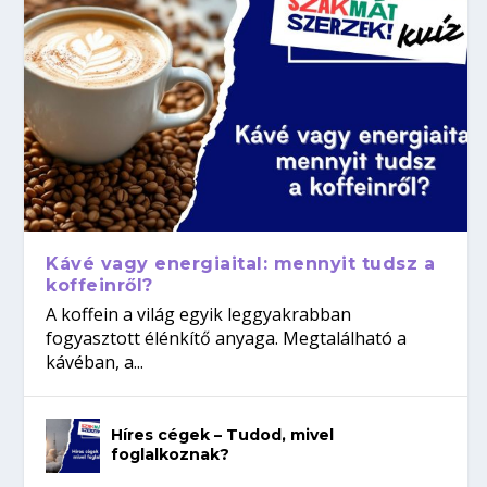
Kávé vagy energiaital: mennyit tudsz a
koffeinről?
A koffein a világ egyik leggyakrabban
fogyasztott élénkítő anyaga. Megtalálható a
kávéban, a...
Híres cégek – Tudod, mivel
foglalkoznak?