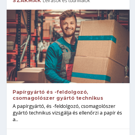
Leírások és tudnivalók
SZAKMÁK
Papírgyártó és -feldolgozó,
csomagolószer gyártó technikus
A papírgyártó, és -feldolgozó, csomagolószer
gyártó technikus vizsgálja és ellenőrzi a papír és
a...