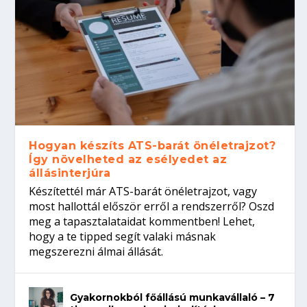
Hogyan készíts ATS-barát önéletrajzot?
Így növelheted az esélyedet az
állásinterjúra
Készítettél már ATS-barát önéletrajzot, vagy
most hallottál először erről a rendszerről? Oszd
meg a tapasztalataidat kommentben! Lehet,
hogy a te tipped segít valaki másnak
megszerezni álmai állását.
Gyakornokból főállású munkavállaló – 7