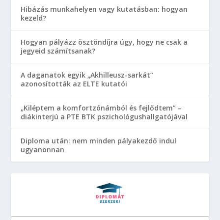
Hibázás munkahelyen vagy kutatásban: hogyan
kezeld?
Hogyan pályázz ösztöndíjra úgy, hogy ne csak a
jegyeid számítsanak?
A daganatok egyik „Akhilleusz-sarkát”
azonosították az ELTE kutatói
„Kiléptem a komfortzónámból és fejlődtem” –
diákinterjú a PTE BTK pszichológushallgatójával
Diploma után: nem minden pályakezdő indul
ugyanonnan