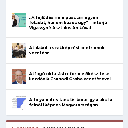
„A fejlődés nem pusztán egyéni
feladat, hanem közös ügy” – interjú
Vigassyné Asztalos Anikóval
Átalakul a szakképzési centrumok
vezetése
Átfogó oktatási reform előkészítése
kezdődik Csapodi Csaba vezetésével
A folyamatos tanulás kora: így alakul a
felnőttképzés Magyarországon