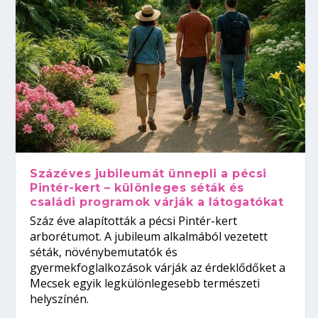
Százéves jubileumát ünnepli a pécsi
Pintér-kert – különleges séták és
családi programok várják a látogatókat
Száz éve alapították a pécsi Pintér-kert
arborétumot. A jubileum alkalmából vezetett
séták, növénybemutatók és
gyermekfoglalkozások várják az érdeklődőket a
Mecsek egyik legkülönlegesebb természeti
helyszínén.