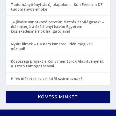
Tudományirányítás új alapokon – Kun Ferenc a DE
tudományos elnöke
„A jövőre vonatkozó terveim tiszták és világosak” –
diákinterjú a Széchenyi István Egyetem
közlekedésmérnök hallgatójával
Nyári filmek – Ha nem ismered, idén meg kell
nézned!
Közösségi projekt a Könyvmentorok Alapítványnál,
a Tesco támogatásával
Híres idézetek kvíze: kitől származnak?
KÖVESS MINKET