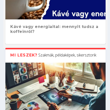
Kávé vagy energiaital: mennyit tudsz a
koffeinről?
Szakmák, példaképek, sikersztorik
MI LESZEK?
Hogyan készíts ATS-barát önéletrajzot?
Kitalálod, mire használják ezeket a
Nem sikerült az egyetemi felvételi?
Szoftverfejlesztő: verseny kódban –