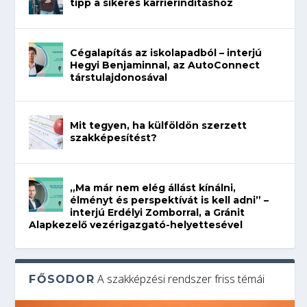
tipp a sikeres karrierindításhoz
Cégalapítás az iskolapadból – interjú
Hegyi Benjaminnal, az AutoConnect
társtulajdonosával
Mit tegyen, ha külföldön szerzett
szakképesítést?
„Ma már nem elég állást kínálni,
élményt és perspektívát is kell adni” –
interjú Erdélyi Zomborral, a Gránit
Alapkezelő vezérigazgató-helyettesével
A szakképzési rendszer friss témái
FŐSODOR