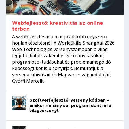
Így növelheted az esélyedet az
gépeket?
Tanulj szakmát!
amikor néhány sor program dönti el a
állásinterjúra...
világversenyt...
Webfejlesztő: kreativitás az online
térben
A webfejlesztés ma már jóval több egyszerű
honlapkészítésnél. A WorldSkills Shanghai 2026
Web Technologies versenyszámában a világ
legjobb fiatal szakemberei kreativitásukat,
programozói tudásukat és problémamegoldó
képességüket is bizonyítják. Bemutatjuk a
verseny kihívásait és Magyarország indulóját,
Györfi Marcellt.
Szoftverfejlesztő: verseny kódban –
amikor néhány sor program dönti el a
világversenyt