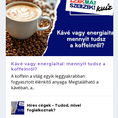
Kávé vagy energiaital: mennyit tudsz a
koffeinről?
A koffein a világ egyik leggyakrabban
fogyasztott élénkítő anyaga. Megtalálható a
kávéban, a...
Híres cégek – Tudod, mivel
foglalkoznak?