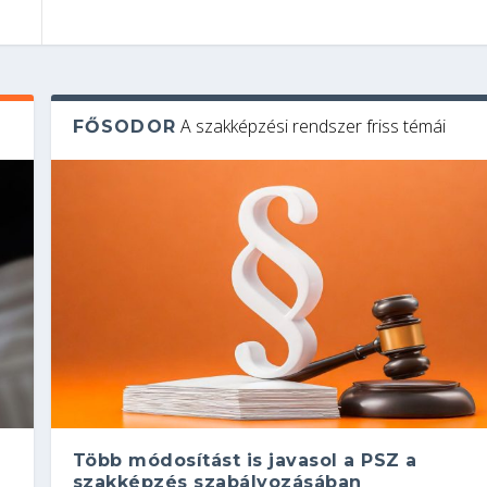
A szakképzési rendszer friss témái
FŐSODOR
Több módosítást is javasol a PSZ a
szakképzés szabályozásában