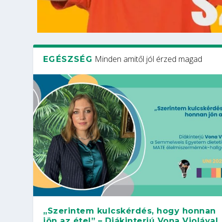
Minden amitől jól érzed magad
EGÉSZSÉG
„Szerintem kulcskérdés, hogy honnan
jön az étel” – Diákinterjú Vona Violával