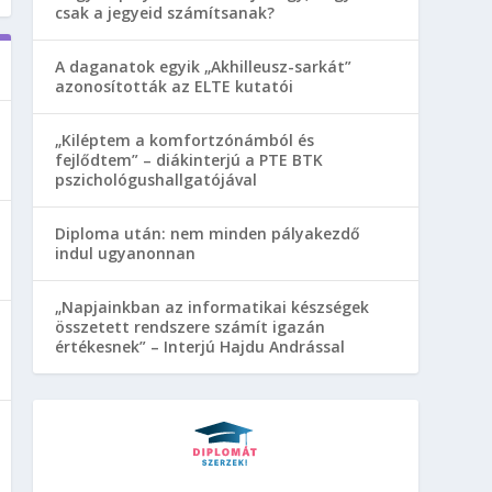
csak a jegyeid számítsanak?
A daganatok egyik „Akhilleusz-sarkát”
azonosították az ELTE kutatói
„Kiléptem a komfortzónámból és
fejlődtem” – diákinterjú a PTE BTK
pszichológushallgatójával
Diploma után: nem minden pályakezdő
indul ugyanonnan
„Napjainkban az informatikai készségek
összetett rendszere számít igazán
értékesnek” – Interjú Hajdu Andrással