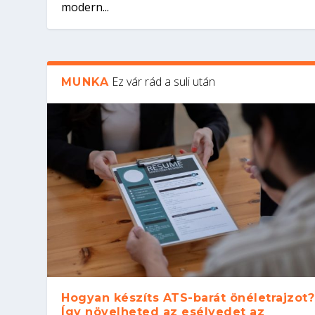
modern...
Ez vár rád a suli után
MUNKA
Hogyan készíts ATS-barát önéletrajzot?
Így növelheted az esélyedet az