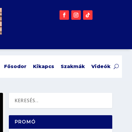
Fősodor
Kikapcs
Szakmák
Videók
PROMÓ