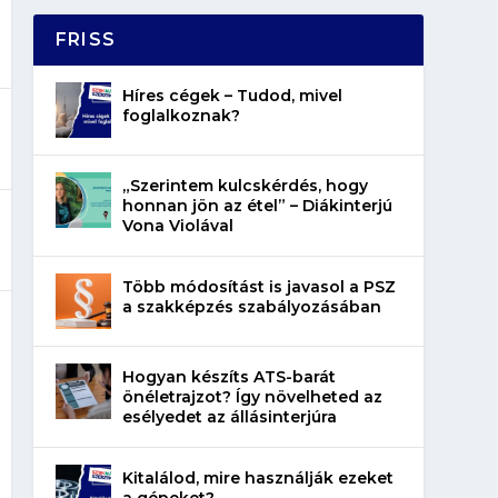
FRISS
Híres cégek – Tudod, mivel
foglalkoznak?
„Szerintem kulcskérdés, hogy
honnan jön az étel” – Diákinterjú
Vona Violával
Több módosítást is javasol a PSZ
a szakképzés szabályozásában
Hogyan készíts ATS-barát
önéletrajzot? Így növelheted az
esélyedet az állásinterjúra
Kitalálod, mire használják ezeket
a gépeket?