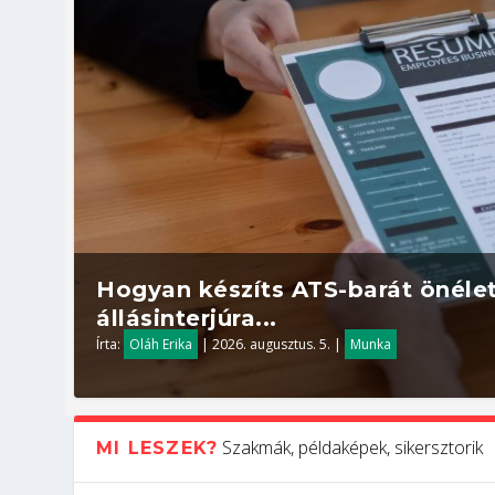
Hogyan készíts ATS-barát önélet
állásinterjúra...
Írta:
Oláh Erika
|
2026. augusztus. 5.
|
Munka
Szakmák, példaképek, sikersztorik
MI LESZEK?