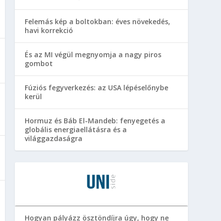
Felemás kép a boltokban: éves növekedés,
havi korrekció
És az MI végül megnyomja a nagy piros
gombot
Fúziós fegyverkezés: az USA lépéselőnybe
kerül
Hormuz és Báb El-Mandeb: fenyegetés a
globális energiaellátásra és a
világgazdaságra
Hogyan pályázz ösztöndíjra úgy, hogy ne