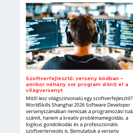
Szoftverfejlesztő: verseny kódban –
amikor néhány sor program dönti el a
világversenyt
Szoftverfejlesztő: verseny kódb
Mitől lesz világszínvonalú egy szoftverfejlesztő?
Kitalálod, mire használják ezek
Nem sikerült az egyetemi felvét
el a világversenyt...
Digitális detox – hogyan kapcsol
WorldSkills Shanghai 2026 Software Developer
Írta:
Írta:
Írta:
Írta:
Tóth Mónika
Oláh Erika
Szakmát Szerzek
Oláh Erika
|
|
|
2026. augusztus. 4.
2026. augusztus. 3.
2026. augusztus. 4.
|
2026. augusztus. 3.
|
|
|
Iskolák
Egészség
Kvíz
|
Mi leszek?
versenyszámában nemcsak a programozási tud
számít, hanem a kreatív problémamegoldás, a
logikus gondolkodás és a professzionális
szoftvertervezés is. Bemutatjuk a verseny