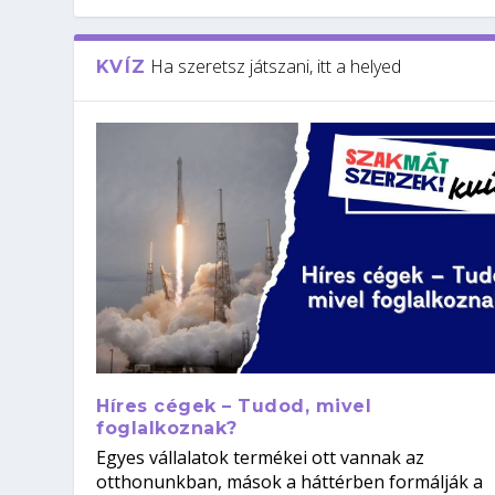
Ha szeretsz játszani, itt a helyed
KVÍZ
Híres cégek – Tudod, mivel
foglalkoznak?
Egyes vállalatok termékei ott vannak az
otthonunkban, mások a háttérben formálják a