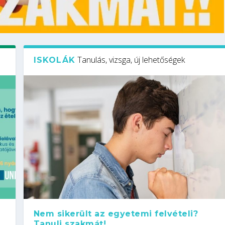
Tanulás, vizsga, új lehetőségek
ISKOLÁK
Nem sikerült az egyetemi felvételi?
Tanulj szakmát!