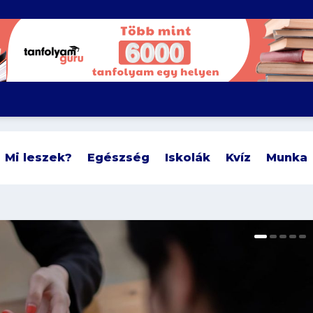
Mi leszek?
Egészség
Iskolák
Kvíz
Munka