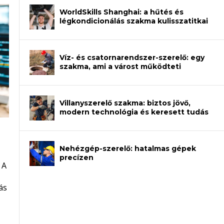
WorldSkills Shanghai: a hűtés és
légkondicionálás szakma kulisszatitkai
Víz- és csatornarendszer-szerelő: egy
szakma, ami a várost működteti
Villanyszerelő szakma: biztos jövő,
modern technológia és keresett tudás
Nehézgép-szerelő: hatalmas gépek
an – amikor néhány sor program dönti
precízen
 A
et a gépeket?
eli? Tanulj szakmát!
ódj ki telefon nélkül?
ás