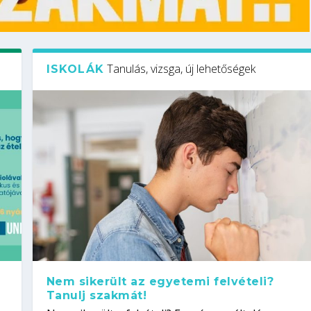
Tanulás, vizsga, új lehetőségek
ISKOLÁK
Nem sikerült az egyetemi felvételi?
Tanulj szakmát!