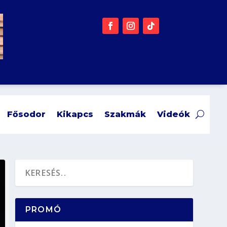
Fősodor
Kikapcs
Szakmák
Videók
PROMÓ