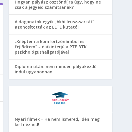
Hogyan pályázz ösztöndíjra úgy, hogy ne
csak a jegyeid számítsanak?
A daganatok egyik „Akhilleusz-sarkát”
azonosították az ELTE kutatói
„Kiléptem a komfortzónámból és
fejlődtem” – diákinterjú a PTE BTK
pszichológushallgatójával
Diploma után: nem minden pályakezdő
indul ugyanonnan
Nyári filmek – Ha nem ismered, idén meg
kell nézned!