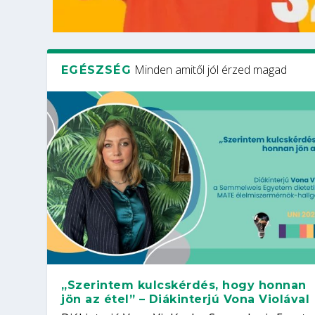
Minden amitől jól érzed magad
EGÉSZSÉG
„Szerintem kulcskérdés, hogy honnan
jön az étel” – Diákinterjú Vona Violával