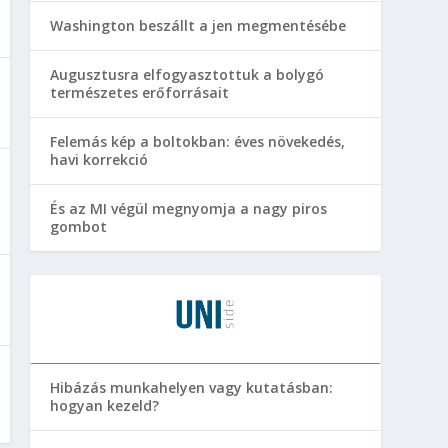
Washington beszállt a jen megmentésébe
Augusztusra elfogyasztottuk a bolygó
természetes erőforrásait
Felemás kép a boltokban: éves növekedés,
havi korrekció
És az MI végül megnyomja a nagy piros
gombot
Hibázás munkahelyen vagy kutatásban:
hogyan kezeld?