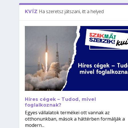
Ha szeretsz játszani, itt a helyed
KVÍZ
Híres cégek – Tudod, mivel
foglalkoznak?
Egyes vállalatok termékei ott vannak az
otthonunkban, mások a háttérben formálják a
modern...