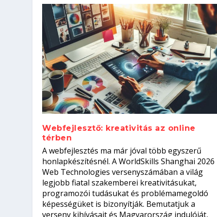
Webfejlesztő: kreativitás az online
térben
Szoftverfejlesztő: verseny kódb
A webfejlesztés ma már jóval több egyszerű
Kitalálod, mire használják ezek
Nem sikerült az egyetemi felvét
el a világversenyt...
Digitális detox – hogyan kapcsol
honlapkészítésnél. A WorldSkills Shanghai 2026
Web Technologies versenyszámában a világ
Írta:
Írta:
Írta:
Írta:
Tóth Mónika
Oláh Erika
Szakmát Szerzek
Oláh Erika
|
|
|
2026. augusztus. 4.
2026. augusztus. 3.
2026. augusztus. 4.
|
2026. augusztus. 3.
|
|
|
Iskolák
Egészség
Kvíz
|
Mi leszek?
legjobb fiatal szakemberei kreativitásukat,
programozói tudásukat és problémamegoldó
képességüket is bizonyítják. Bemutatjuk a
verseny kihívásait és Magyarország indulóját,