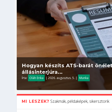
Hogyan készíts ATS-barát önélet
állásinterjúra...
Írta:
Oláh Erika
|
2026. augusztus. 5.
|
Munka
Szakmák, példaképek, sikersztorik
MI LESZEK?