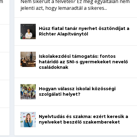
em
Nem sikerült a felvételi? Ez még egyáltalán nem
jelenti azt, hogy lemaradtál a sikeres...
Húsz fiatal tanár nyerhet ösztöndíjat a
Richter Alapítványtól
Iskolakezdési támogatás: fontos
határidő az SNI-s gyermekeket nevelő
családoknak
Hogyan válassz iskolai közösségi
szolgálati helyet?
Nyelvtudás és szakma: ezért keresik a
nyelveket beszélő szakembereket