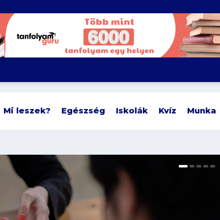
Mi leszek?
Egészség
Iskolák
Kvíz
Munka