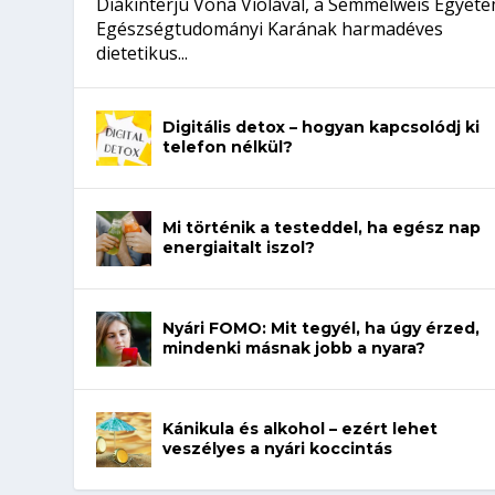
Diákinterjú Vona Violával, a Semmelweis Egyet
Egészségtudományi Karának harmadéves
dietetikus...
Digitális detox – hogyan kapcsolódj ki
telefon nélkül?
Mi történik a testeddel, ha egész nap
energiaitalt iszol?
Nyári FOMO: Mit tegyél, ha úgy érzed,
mindenki másnak jobb a nyara?
Kánikula és alkohol – ezért lehet
veszélyes a nyári koccintás