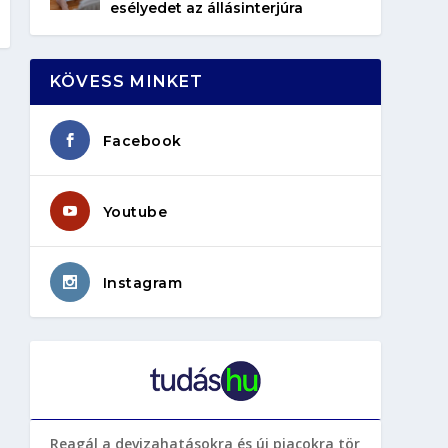
esélyedet az állásinterjúra
KÖVESS MINKET
Facebook
Youtube
Instagram
Reagál a devizahatásokra és új piacokra tör