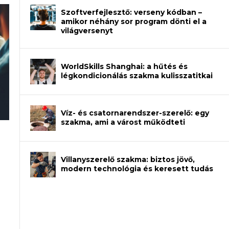
Szoftverfejlesztő: verseny kódban –
amikor néhány sor program dönti el a
világversenyt
WorldSkills Shanghai: a hűtés és
légkondicionálás szakma kulisszatitkai
Víz- és csatornarendszer-szerelő: egy
szakma, ami a várost működteti
an – amikor néhány sor program dönti
Villanyszerelő szakma: biztos jövő,
modern technológia és keresett tudás
et a gépeket?
eli? Tanulj szakmát!
ódj ki telefon nélkül?