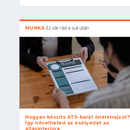
Ez vár rád a suli után
MUNKA
Hogyan készíts ATS-barát önéletrajzot?
Így növelheted az esélyedet az
állásinterjúra