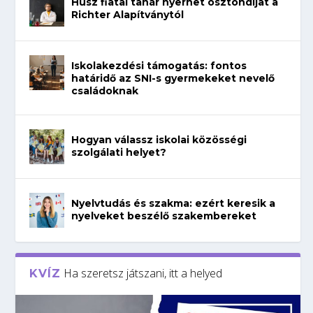
Húsz fiatal tanár nyerhet ösztöndíjat a
Richter Alapítványtól
Iskolakezdési támogatás: fontos
határidő az SNI-s gyermekeket nevelő
családoknak
Hogyan válassz iskolai közösségi
szolgálati helyet?
Nyelvtudás és szakma: ezért keresik a
nyelveket beszélő szakembereket
Ha szeretsz játszani, itt a helyed
KVÍZ