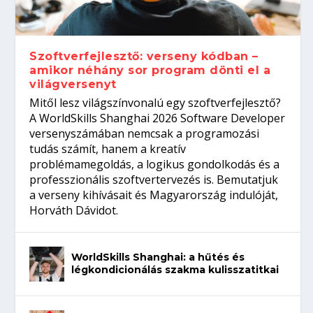
gépeket?
Tanulj szakmát!
amikor néhány sor program dönti el a
telefon nélkül?
világversenyt...
Szoftverfejlesztő: verseny kódban –
amikor néhány sor program dönti el a
világversenyt
Mitől lesz világszínvonalú egy szoftverfejlesztő?
A WorldSkills Shanghai 2026 Software Developer
versenyszámában nemcsak a programozási
tudás számít, hanem a kreatív
problémamegoldás, a logikus gondolkodás és a
professzionális szoftvertervezés is. Bemutatjuk
a verseny kihívásait és Magyarország indulóját,
Horváth Dávidot.
WorldSkills Shanghai: a hűtés és
légkondicionálás szakma kulisszatitkai