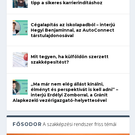
tipp a sikeres karrierindításhoz
Cégalapítás az iskolapadból – interjú
Hegyi Benjaminnal, az AutoConnect
társtulajdonosával
Mit tegyen, ha külföldön szerzett
szakképesítést?
„Ma már nem elég állást kínálni,
élményt és perspektívát is kell adni” –
interjú Erdélyi Zomborral, a Gránit
Alapkezelő vezérigazgató-helyettesével
A szakképzési rendszer friss témái
FŐSODOR