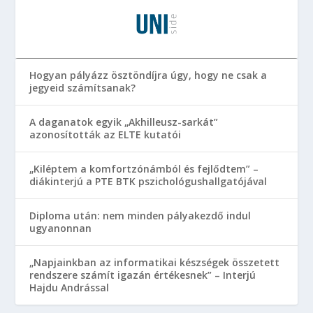
Hogyan pályázz ösztöndíjra úgy, hogy ne csak a
jegyeid számítsanak?
A daganatok egyik „Akhilleusz-sarkát”
azonosították az ELTE kutatói
„Kiléptem a komfortzónámból és fejlődtem” –
diákinterjú a PTE BTK pszichológushallgatójával
Diploma után: nem minden pályakezdő indul
ugyanonnan
„Napjainkban az informatikai készségek összetett
rendszere számít igazán értékesnek” – Interjú
Hajdu Andrással