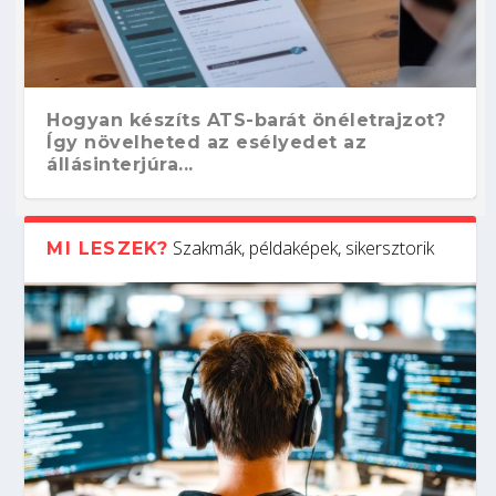
Hogyan készíts ATS-barát önéletrajzot?
Így növelheted az esélyedet az
állásinterjúra...
Szakmák, példaképek, sikersztorik
MI LESZEK?
Kitalálod, mire használják ezeket a
Nem sikerült az egyetemi felvételi?
Szoftverfejlesztő: verseny kódban –
Digitális detox – hogyan kapcsolódj ki