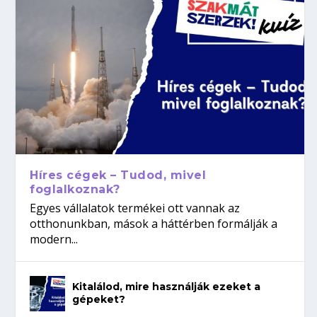
Híres cégek – Tudod, mivel
foglalkoznak?
Egyes vállalatok termékei ott vannak az
otthonunkban, mások a háttérben formálják a
modern...
Kitalálod, mire használják ezeket a
gépeket?