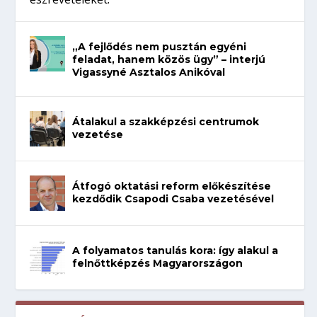
„A fejlődés nem pusztán egyéni
feladat, hanem közös ügy” – interjú
Vigassyné Asztalos Anikóval
Átalakul a szakképzési centrumok
vezetése
Átfogó oktatási reform előkészítése
kezdődik Csapodi Csaba vezetésével
A folyamatos tanulás kora: így alakul a
felnőttképzés Magyarországon