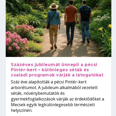
Százéves jubileumát ünnepli a pécsi
Pintér-kert – különleges séták és
családi programok várják a látogatókat
Száz éve alapították a pécsi Pintér-kert
arborétumot. A jubileum alkalmából vezetett
séták, növénybemutatók és
gyermekfoglalkozások várják az érdeklődőket a
Mecsek egyik legkülönlegesebb természeti
helyszínén.