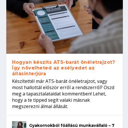
Hogyan készíts ATS-barát önéletrajzot?
Így növelheted az esélyedet az
állásinterjúra
Készítettél már ATS-barát önéletrajzot, vagy
most hallottál először erről a rendszerről? Oszd
meg a tapasztalataidat kommentben! Lehet,
hogy a te tipped segít valaki másnak
megszerezni álmai állását.
Gyakornokból főállású munkavállaló – 7