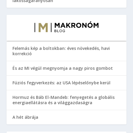
lakosságarányosan
Felemás kép a boltokban: éves növekedés, havi
korrekció
És az MI végül megnyomja a nagy piros gombot
Fúziós fegyverkezés: az USA lépéselőnybe kerül
Hormuz és Báb El-Mandeb: fenyegetés a globális
energiaellátásra és a világgazdaságra
A hét ábrája