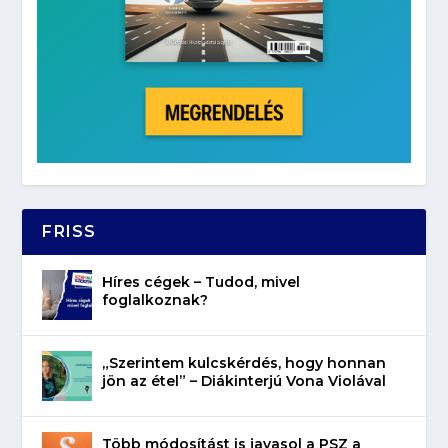
FRISS
Híres cégek – Tudod, mivel
foglalkoznak?
„Szerintem kulcskérdés, hogy honnan
jön az étel” – Diákinterjú Vona Violával
Több módosítást is javasol a PSZ a