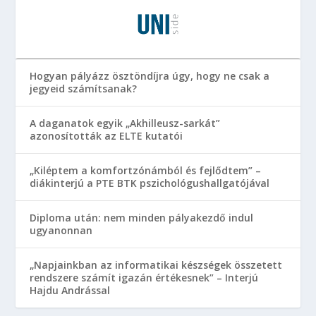
Hogyan pályázz ösztöndíjra úgy, hogy ne csak a
jegyeid számítsanak?
A daganatok egyik „Akhilleusz-sarkát”
azonosították az ELTE kutatói
„Kiléptem a komfortzónámból és fejlődtem” –
diákinterjú a PTE BTK pszichológushallgatójával
Diploma után: nem minden pályakezdő indul
ugyanonnan
„Napjainkban az informatikai készségek összetett
rendszere számít igazán értékesnek” – Interjú
Hajdu Andrással