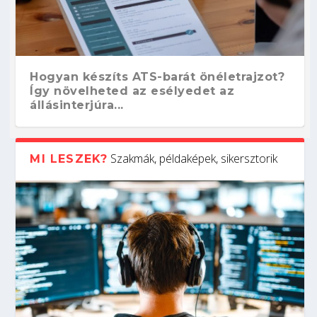
Hogyan készíts ATS-barát önéletrajzot?
Így növelheted az esélyedet az
állásinterjúra...
Szakmák, példaképek, sikersztorik
MI LESZEK?
Kitalálod, mire használják ezeket a
Nem sikerült az egyetemi felvételi?
Szoftverfejlesztő: verseny kódban –
Digitális detox – hogyan kapcsolódj ki