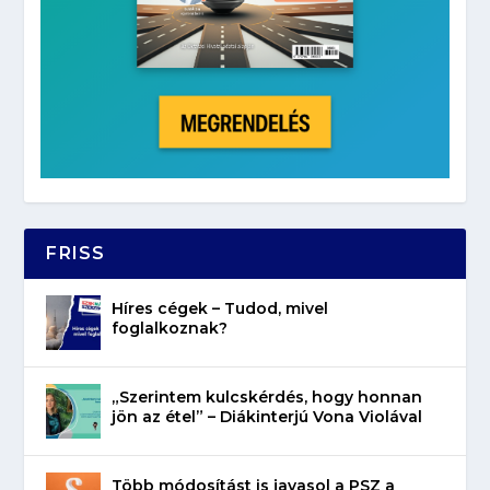
FRISS
Híres cégek – Tudod, mivel
foglalkoznak?
„Szerintem kulcskérdés, hogy honnan
jön az étel” – Diákinterjú Vona Violával
Több módosítást is javasol a PSZ a