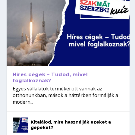
Híres cégek – Tudod, mivel
foglalkoznak?
Egyes vállalatok termékei ott vannak az
otthonunkban, mások a háttérben formálják a
modern...
Kitalálod, mire használják ezeket a
gépeket?