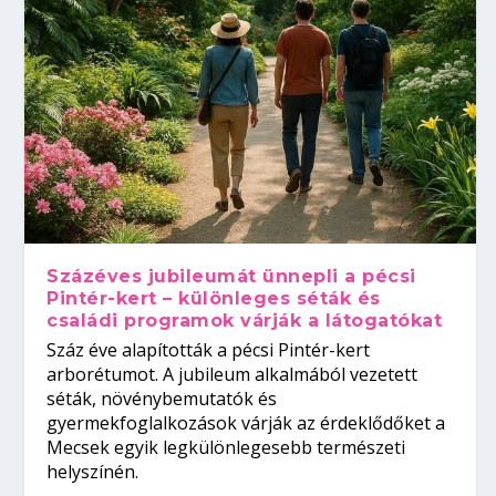
Százéves jubileumát ünnepli a pécsi
Pintér-kert – különleges séták és
családi programok várják a látogatókat
Száz éve alapították a pécsi Pintér-kert
arborétumot. A jubileum alkalmából vezetett
séták, növénybemutatók és
gyermekfoglalkozások várják az érdeklődőket a
Mecsek egyik legkülönlegesebb természeti
helyszínén.