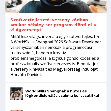
gépeket?
Tanulj szakmát!
amikor néhány sor program dönti el a
telefon nélkül?
világversenyt...
Szoftverfejlesztő: verseny kódban –
amikor néhány sor program dönti el a
világversenyt
Mitől lesz világszínvonalú egy szoftverfejlesztő?
A WorldSkills Shanghai 2026 Software Developer
versenyszámában nemcsak a programozási
tudás számít, hanem a kreatív
problémamegoldás, a logikus gondolkodás és a
professzionális szoftvertervezés is. Bemutatjuk
a verseny kihívásait és Magyarország indulóját,
Horváth Dávidot.
WorldSkills Shanghai: a hűtés és
légkondicionálás szakma kulisszatitkai