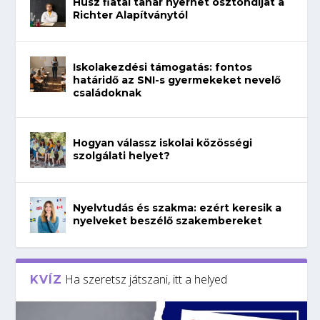
Húsz fiatal tanár nyerhet ösztöndíjat a
Richter Alapítványtól
Iskolakezdési támogatás: fontos
határidő az SNI-s gyermekeket nevelő
családoknak
Hogyan válassz iskolai közösségi
szolgálati helyet?
Nyelvtudás és szakma: ezért keresik a
nyelveket beszélő szakembereket
Ha szeretsz játszani, itt a helyed
KVÍZ