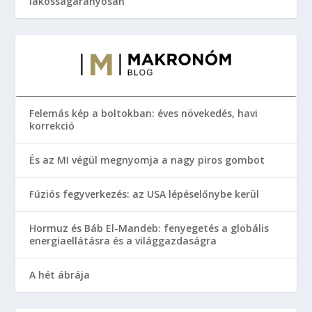
lakosságarányosan
Felemás kép a boltokban: éves növekedés, havi
korrekció
És az MI végül megnyomja a nagy piros gombot
Fúziós fegyverkezés: az USA lépéselőnybe kerül
Hormuz és Báb El-Mandeb: fenyegetés a globális
energiaellátásra és a világgazdaságra
A hét ábrája