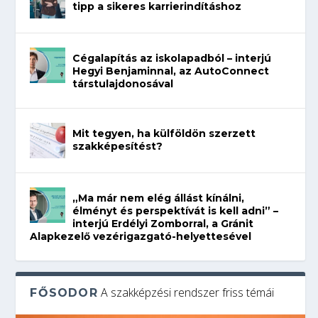
tipp a sikeres karrierindításhoz
Cégalapítás az iskolapadból – interjú
Hegyi Benjaminnal, az AutoConnect
társtulajdonosával
Mit tegyen, ha külföldön szerzett
szakképesítést?
„Ma már nem elég állást kínálni,
élményt és perspektívát is kell adni” –
interjú Erdélyi Zomborral, a Gránit
Alapkezelő vezérigazgató-helyettesével
A szakképzési rendszer friss témái
FŐSODOR