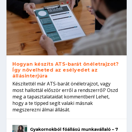
Hogyan készíts ATS-barát önéletrajzot?
Így növelheted az esélyedet az
állásinterjúra
Készítettél már ATS-barát önéletrajzot, vagy
most hallottál először erről a rendszerről? Oszd
meg a tapasztalataidat kommentben! Lehet,
hogy a te tipped segít valaki másnak
megszerezni álmai állását.
Gyakornokból főállású munkavállaló – 7