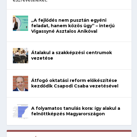
„A fejlődés nem pusztán egyéni
feladat, hanem közös ügy” – interjú
Vigassyné Asztalos Anikóval
Átalakul a szakképzési centrumok
vezetése
Átfogó oktatási reform előkészítése
kezdődik Csapodi Csaba vezetésével
A folyamatos tanulás kora: így alakul a
felnőttképzés Magyarországon