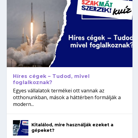
Híres cégek – Tudod, mivel
foglalkoznak?
Egyes vállalatok termékei ott vannak az
otthonunkban, mások a háttérben formálják a
modern...
Kitalálod, mire használják ezeket a
gépeket?