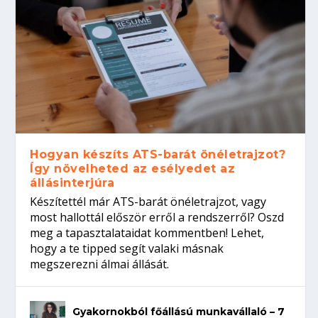
Hogyan készíts ATS-barát önéletrajzot?
Így növelheted az esélyedet az
állásinterjúra
Készítettél már ATS-barát önéletrajzot, vagy
most hallottál először erről a rendszerről? Oszd
meg a tapasztalataidat kommentben! Lehet,
hogy a te tipped segít valaki másnak
megszerezni álmai állását.
Gyakornokból főállású munkavállaló – 7