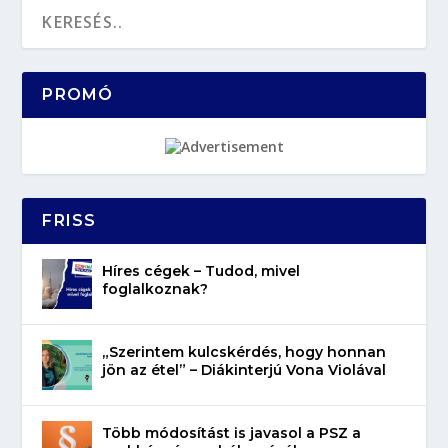
PROMÓ
FRISS
Híres cégek – Tudod, mivel
foglalkoznak?
„Szerintem kulcskérdés, hogy honnan
jön az étel” – Diákinterjú Vona Violával
Több módosítást is javasol a PSZ a