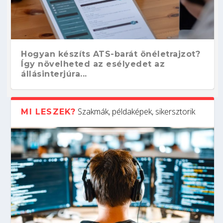
Hogyan készíts ATS-barát önéletrajzot?
Így növelheted az esélyedet az
állásinterjúra...
Szakmák, példaképek, sikersztorik
MI LESZEK?
Kitalálod, mire használják ezeket a
Nem sikerült az egyetemi felvételi?
Szoftverfejlesztő: verseny kódban –
Digitális detox – hogyan kapcsolódj ki