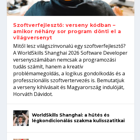
gépeket?
Tanulj szakmát!
amikor néhány sor program dönti el a
telefon nélkül?
világversenyt...
Szoftverfejlesztő: verseny kódban –
amikor néhány sor program dönti el a
világversenyt
Mitől lesz világszínvonalú egy szoftverfejlesztő?
A WorldSkills Shanghai 2026 Software Developer
versenyszámában nemcsak a programozási
tudás számít, hanem a kreatív
problémamegoldás, a logikus gondolkodás és a
professzionális szoftvertervezés is. Bemutatjuk
a verseny kihívásait és Magyarország indulóját,
Horváth Dávidot.
WorldSkills Shanghai: a hűtés és
légkondicionálás szakma kulisszatitkai