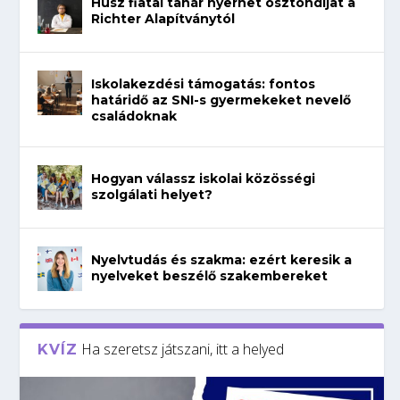
Húsz fiatal tanár nyerhet ösztöndíjat a
Richter Alapítványtól
Iskolakezdési támogatás: fontos
határidő az SNI-s gyermekeket nevelő
családoknak
Hogyan válassz iskolai közösségi
szolgálati helyet?
Nyelvtudás és szakma: ezért keresik a
nyelveket beszélő szakembereket
Ha szeretsz játszani, itt a helyed
KVÍZ