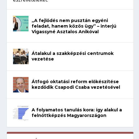
„A fejlődés nem pusztán egyéni
feladat, hanem közös ügy” – interjú
Vigassyné Asztalos Anikóval
Átalakul a szakképzési centrumok
vezetése
Átfogó oktatási reform előkészítése
kezdődik Csapodi Csaba vezetésével
A folyamatos tanulás kora: így alakul a
felnőttképzés Magyarországon