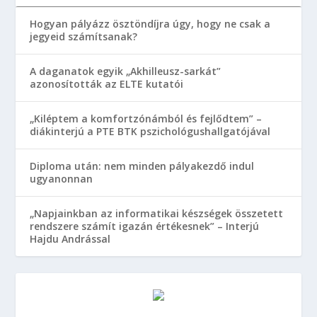
Hogyan pályázz ösztöndíjra úgy, hogy ne csak a
jegyeid számítsanak?
A daganatok egyik „Akhilleusz-sarkát”
azonosították az ELTE kutatói
„Kiléptem a komfortzónámból és fejlődtem” –
diákinterjú a PTE BTK pszichológushallgatójával
Diploma után: nem minden pályakezdő indul
ugyanonnan
„Napjainkban az informatikai készségek összetett
rendszere számít igazán értékesnek” – Interjú
Hajdu Andrással