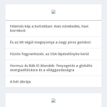
Felemás kép a boltokban: éves növekedés, havi
korrekció
És az MI végül megnyomja a nagy piros gombot
Fúziós fegyverkezés: az USA lépéselőnybe kerül
Hormuz és Báb El-Mandeb: fenyegetés a globális
energiaellátásra és a világgazdaságra
A hét ábrája