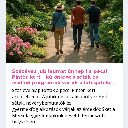
Százéves jubileumát ünnepli a pécsi
Pintér-kert – különleges séták és
családi programok várják a látogatókat
Száz éve alapították a pécsi Pintér-kert
arborétumot. A jubileum alkalmából vezetett
séták, növénybemutatók és
gyermekfoglalkozások várják az érdeklődőket a
Mecsek egyik legkülönlegesebb természeti
helyszínén.