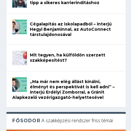
tipp a sikeres karrierindításhoz
Cégalapítás az iskolapadból – interjú
Hegyi Benjaminnal, az AutoConnect
társtulajdonosával
Mit tegyen, ha külföldön szerzett
szakképesítést?
„Ma már nem elég állást kínálni,
élményt és perspektívát is kell adni” –
interjú Erdélyi Zomborral, a Gránit
Alapkezelő vezérigazgató-helyettesével
A szakképzési rendszer friss témái
FŐSODOR