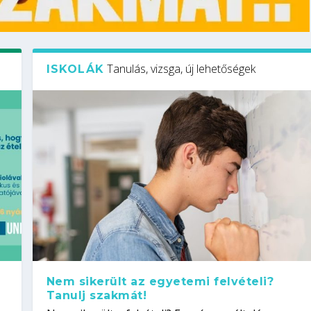
Tanulás, vizsga, új lehetőségek
ISKOLÁK
Nem sikerült az egyetemi felvételi?
Tanulj szakmát!