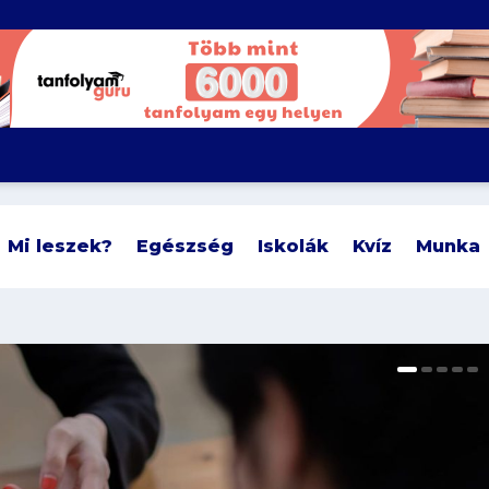
Mi leszek?
Egészség
Iskolák
Kvíz
Munka