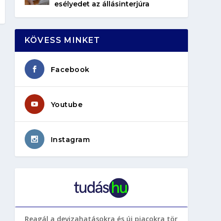
esélyedet az állásinterjúra
KÖVESS MINKET
Facebook
Youtube
Instagram
Reagál a devizahatásokra és új piacokra tör