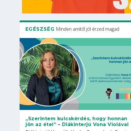
Minden amitől jól érzed magad
EGÉSZSÉG
„Szerintem kulcskérdés, hogy honnan
jön az étel” – Diákinterjú Vona Violával