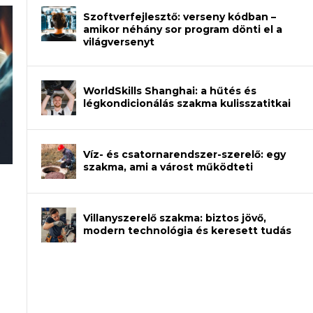
Szoftverfejlesztő: verseny kódban –
amikor néhány sor program dönti el a
világversenyt
WorldSkills Shanghai: a hűtés és
légkondicionálás szakma kulisszatitkai
Víz- és csatornarendszer-szerelő: egy
szakma, ami a várost működteti
an – amikor néhány sor program dönti
Villanyszerelő szakma: biztos jövő,
modern technológia és keresett tudás
et a gépeket?
eli? Tanulj szakmát!
ódj ki telefon nélkül?