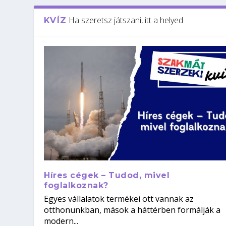
Ha szeretsz játszani, itt a helyed
KVÍZ
Híres cégek – Tudod, mivel
foglalkoznak?
Egyes vállalatok termékei ott vannak az
otthonunkban, mások a háttérben formálják a
modern...