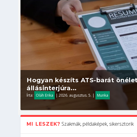
Hogyan készíts ATS-barát önélet
állásinterjúra...
Írta:
Oláh Erika
|
2026. augusztus. 5.
|
Munka
Szakmák, példaképek, sikersztorik
MI LESZEK?