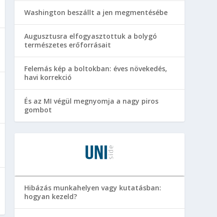
Washington beszállt a jen megmentésébe
Augusztusra elfogyasztottuk a bolygó
természetes erőforrásait
Felemás kép a boltokban: éves növekedés,
havi korrekció
És az MI végül megnyomja a nagy piros
gombot
Hibázás munkahelyen vagy kutatásban:
hogyan kezeld?