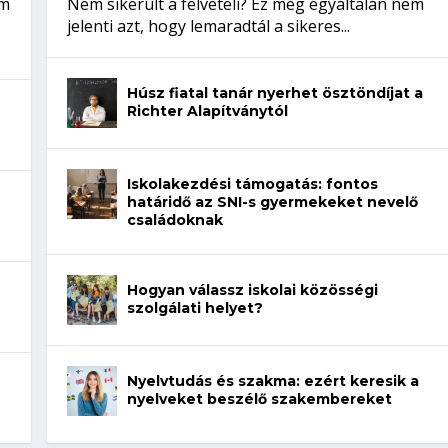
em
Nem sikerült a felvételi? Ez még egyáltalán nem
jelenti azt, hogy lemaradtál a sikeres...
Húsz fiatal tanár nyerhet ösztöndíjat a
Richter Alapítványtól
Iskolakezdési támogatás: fontos
határidő az SNI-s gyermekeket nevelő
családoknak
Hogyan válassz iskolai közösségi
szolgálati helyet?
Nyelvtudás és szakma: ezért keresik a
nyelveket beszélő szakembereket