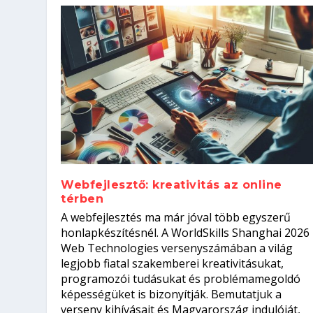
Webfejlesztő: kreativitás az online
térben
Szoftverfejlesztő: verseny kódb
A webfejlesztés ma már jóval több egyszerű
Kitalálod, mire használják ezek
Nem sikerült az egyetemi felvét
el a világversenyt...
Digitális detox – hogyan kapcsol
honlapkészítésnél. A WorldSkills Shanghai 2026
Web Technologies versenyszámában a világ
Írta:
Írta:
Írta:
Írta:
Tóth Mónika
Oláh Erika
Szakmát Szerzek
Oláh Erika
|
|
|
2026. augusztus. 4.
2026. augusztus. 3.
2026. augusztus. 4.
|
2026. augusztus. 3.
|
|
|
Iskolák
Egészség
Kvíz
|
Mi leszek?
legjobb fiatal szakemberei kreativitásukat,
programozói tudásukat és problémamegoldó
képességüket is bizonyítják. Bemutatjuk a
verseny kihívásait és Magyarország indulóját,