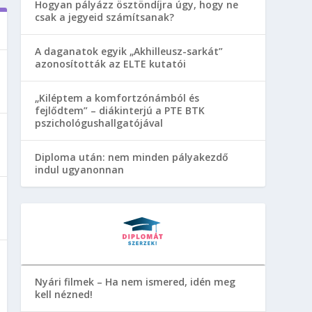
Hogyan pályázz ösztöndíjra úgy, hogy ne
csak a jegyeid számítsanak?
A daganatok egyik „Akhilleusz-sarkát”
azonosították az ELTE kutatói
„Kiléptem a komfortzónámból és
fejlődtem” – diákinterjú a PTE BTK
pszichológushallgatójával
Diploma után: nem minden pályakezdő
indul ugyanonnan
Nyári filmek – Ha nem ismered, idén meg
kell nézned!