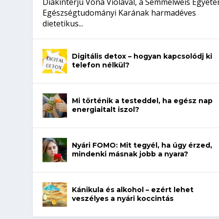
Diákinterjú Vona Violával, a Semmelweis Egyet
Egészségtudományi Karának harmadéves
dietetikus...
Digitális detox – hogyan kapcsolódj ki
telefon nélkül?
Mi történik a testeddel, ha egész nap
energiaitalt iszol?
Nyári FOMO: Mit tegyél, ha úgy érzed,
mindenki másnak jobb a nyara?
Kánikula és alkohol – ezért lehet
veszélyes a nyári koccintás