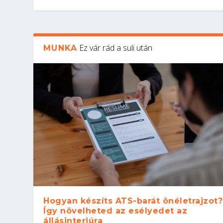
Ez vár rád a suli után
MUNKA
Hogyan készíts ATS-barát önéletrajzot?
Így növelheted az esélyedet az
állásinterjúra