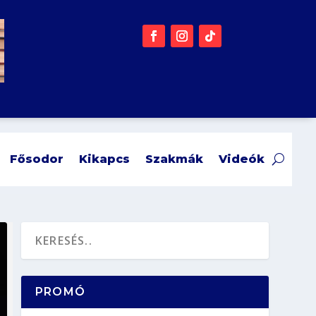
Fősodor
Kikapcs
Szakmák
Videók
PROMÓ