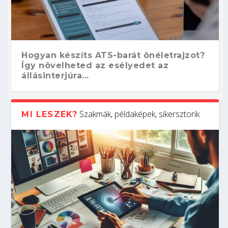
Hogyan készíts ATS-barát önéletrajzot?
Így növelheted az esélyedet az
állásinterjúra...
Szakmák, példaképek, sikersztorik
MI LESZEK?
Kitalálod, mire használják ezeket a
Nem sikerült az egyetemi felvételi?
Szoftverfejlesztő: verseny kódban –
Digitális detox – hogyan kapcsolódj ki