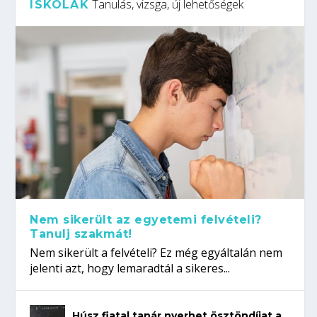
Tanulás, vizsga, új lehetőségek
ISKOLÁK
Nem sikerült az egyetemi felvételi?
Tanulj szakmát!
Nem sikerült a felvételi? Ez még egyáltalán nem
jelenti azt, hogy lemaradtál a sikeres...
Húsz fiatal tanár nyerhet ösztöndíjat a