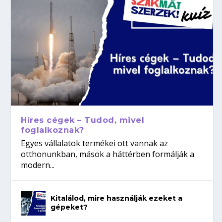
Híres cégek – Tudod, mivel
foglalkoznak?
Egyes vállalatok termékei ott vannak az
otthonunkban, mások a háttérben formálják a
modern...
Kitalálod, mire használják ezeket a
gépeket?