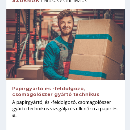
Leírások és tudnivalók
SZAKMÁK
Papírgyártó és -feldolgozó,
csomagolószer gyártó technikus
A papírgyártó, és -feldolgozó, csomagolószer
gyártó technikus vizsgálja és ellenőrzi a papír és
a...