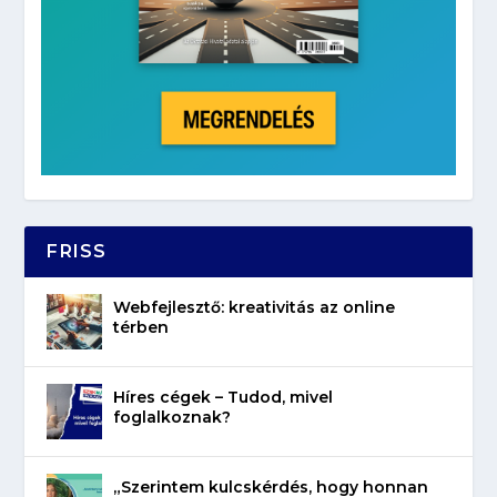
FRISS
Webfejlesztő: kreativitás az online
térben
Híres cégek – Tudod, mivel
foglalkoznak?
„Szerintem kulcskérdés, hogy honnan