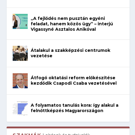
„A fejlődés nem pusztán egyéni
feladat, hanem közös ügy” – interjú
Vigassyné Asztalos Anikóval
Átalakul a szakképzési centrumok
vezetése
Átfogó oktatási reform előkészítése
kezdődik Csapodi Csaba vezetésével
A folyamatos tanulás kora: így alakul a
felnőttképzés Magyarországon