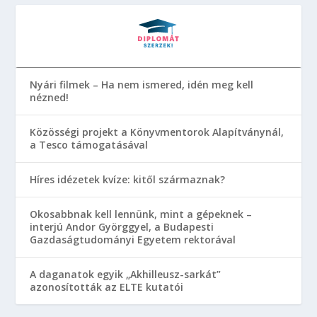
Nyári filmek – Ha nem ismered, idén meg kell
nézned!
Közösségi projekt a Könyvmentorok Alapítványnál,
a Tesco támogatásával
Híres idézetek kvíze: kitől származnak?
Okosabbnak kell lennünk, mint a gépeknek –
interjú Andor Györggyel, a Budapesti
Gazdaságtudományi Egyetem rektorával
A daganatok egyik „Akhilleusz-sarkát”
azonosították az ELTE kutatói