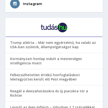
Instagram
Trump aláírta – Már nem egyértelmű, ha valaki az
USA-ban születik, állampolgárságot kap
Kormányzati honlap indult a mesterséges
intelligencia miatt
Felbecsülhetetlen értékű honfoglaláskori
leletegyüttes került elő Pest megyében
Reagál a devizahatásokra és új piacokra tör a
Richter
Lassult az éves infláció – Júliusban 1,2 százalékkal