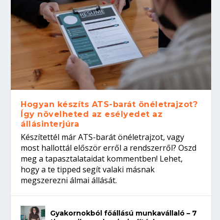
Hogyan készíts ATS-barát önéletrajzot?
Így növelheted az esélyedet az
állásinterjúra
Készítettél már ATS-barát önéletrajzot, vagy
most hallottál először erről a rendszerről? Oszd
meg a tapasztalataidat kommentben! Lehet,
hogy a te tipped segít valaki másnak
megszerezni álmai állását.
Gyakornokból főállású munkavállaló – 7