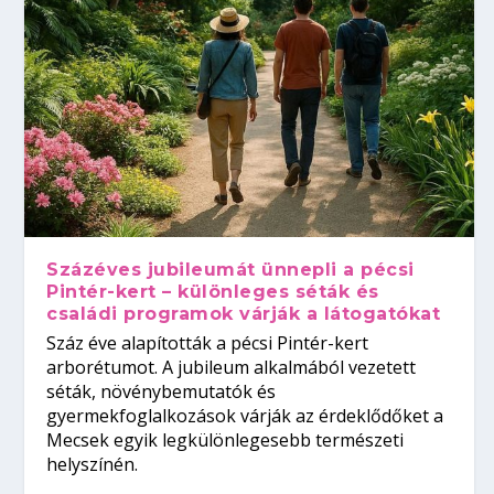
Százéves jubileumát ünnepli a pécsi
Pintér-kert – különleges séták és
családi programok várják a látogatókat
Száz éve alapították a pécsi Pintér-kert
arborétumot. A jubileum alkalmából vezetett
séták, növénybemutatók és
gyermekfoglalkozások várják az érdeklődőket a
Mecsek egyik legkülönlegesebb természeti
helyszínén.