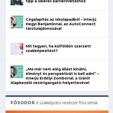
tipp a sikeres karrierindításhoz
Cégalapítás az iskolapadból – interjú
Hegyi Benjaminnal, az AutoConnect
társtulajdonosával
Mit tegyen, ha külföldön szerzett
szakképesítést?
„Ma már nem elég állást kínálni,
élményt és perspektívát is kell adni” –
interjú Erdélyi Zomborral, a Gránit
Alapkezelő vezérigazgató-helyettesével
A szakképzési rendszer friss témái
FŐSODOR