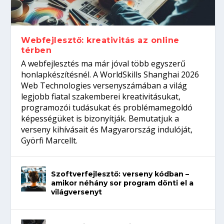
gépeket?
Tanulj szakmát!
amikor néhány sor program dönti el a
telefon nélkül?
világversenyt...
Webfejlesztő: kreativitás az online
térben
A webfejlesztés ma már jóval több egyszerű
honlapkészítésnél. A WorldSkills Shanghai 2026
Web Technologies versenyszámában a világ
legjobb fiatal szakemberei kreativitásukat,
programozói tudásukat és problémamegoldó
képességüket is bizonyítják. Bemutatjuk a
verseny kihívásait és Magyarország indulóját,
Györfi Marcellt.
Szoftverfejlesztő: verseny kódban –
amikor néhány sor program dönti el a
világversenyt