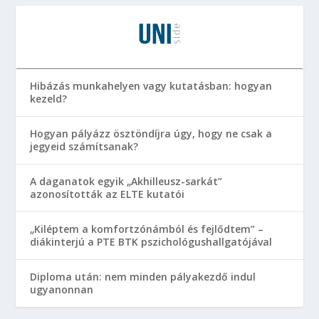
Hibázás munkahelyen vagy kutatásban: hogyan
kezeld?
Hogyan pályázz ösztöndíjra úgy, hogy ne csak a
jegyeid számítsanak?
A daganatok egyik „Akhilleusz-sarkát”
azonosították az ELTE kutatói
„Kiléptem a komfortzónámból és fejlődtem” –
diákinterjú a PTE BTK pszichológushallgatójával
Diploma után: nem minden pályakezdő indul
ugyanonnan