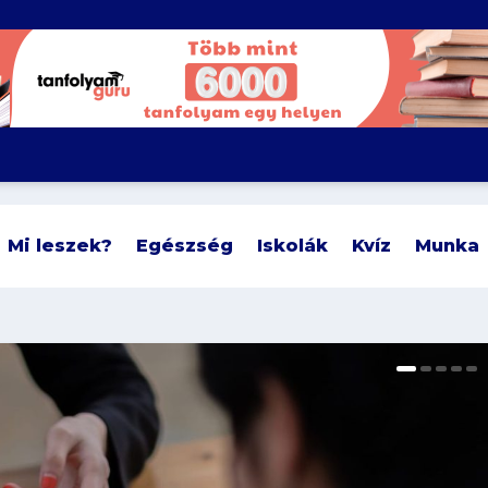
Mi leszek?
Egészség
Iskolák
Kvíz
Munka