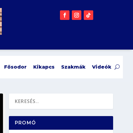
Fősodor
Kikapcs
Szakmák
Videók
PROMÓ