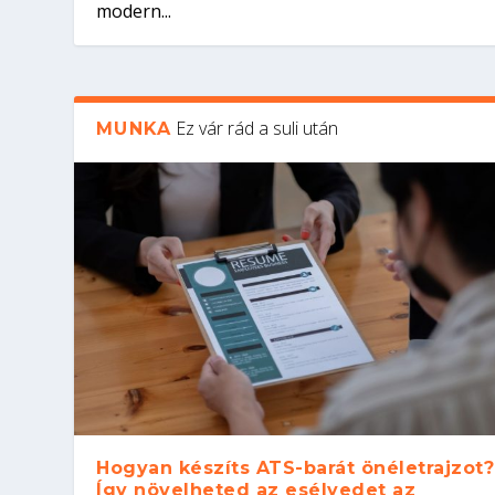
modern...
Ez vár rád a suli után
MUNKA
Hogyan készíts ATS-barát önéletrajzot?
Így növelheted az esélyedet az