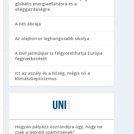
globális energiaellátásra és a
világgazdaságra
A hét ábrája
Az olajhorror leghangosabb sikolya
A civil járműipar is felgyorsíthatja Európa
fegyverkezését
Itt az aszály és a hőség, mégis nő a
klímaszkepticizmus
Hogyan pályázz ösztöndíjra úgy, hogy ne
csak a jegyeid számítsanak?