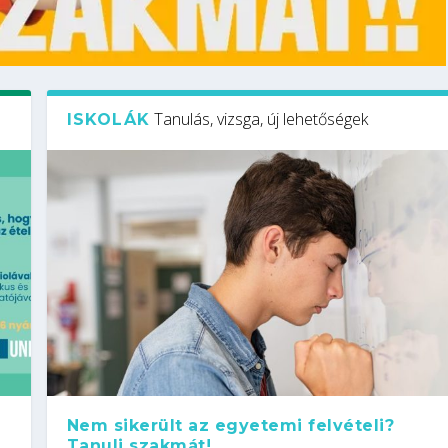
Tanulás, vizsga, új lehetőségek
ISKOLÁK
Nem sikerült az egyetemi felvételi?
Tanulj szakmát!