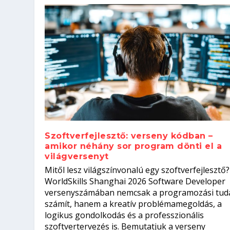
Szoftverfejlesztő: verseny kódban –
amikor néhány sor program dönti el a
világversenyt
Szoftverfejlesztő: verseny kódb
Mitől lesz világszínvonalú egy szoftverfejlesztő?
Kitalálod, mire használják ezek
Nem sikerült az egyetemi felvét
el a világversenyt...
Digitális detox – hogyan kapcsol
WorldSkills Shanghai 2026 Software Developer
Írta:
Írta:
Írta:
Írta:
Tóth Mónika
Oláh Erika
Szakmát Szerzek
Oláh Erika
|
|
|
2026. augusztus. 4.
2026. augusztus. 3.
2026. augusztus. 4.
|
2026. augusztus. 3.
|
|
|
Iskolák
Egészség
Kvíz
|
Mi leszek?
versenyszámában nemcsak a programozási tud
számít, hanem a kreatív problémamegoldás, a
logikus gondolkodás és a professzionális
szoftvertervezés is. Bemutatjuk a verseny