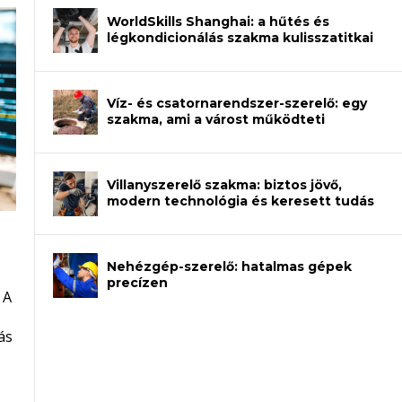
WorldSkills Shanghai: a hűtés és
légkondicionálás szakma kulisszatitkai
Víz- és csatornarendszer-szerelő: egy
szakma, ami a várost működteti
Villanyszerelő szakma: biztos jövő,
modern technológia és keresett tudás
Nehézgép-szerelő: hatalmas gépek
an – amikor néhány sor program dönti
precízen
 A
et a gépeket?
eli? Tanulj szakmát!
ódj ki telefon nélkül?
ás