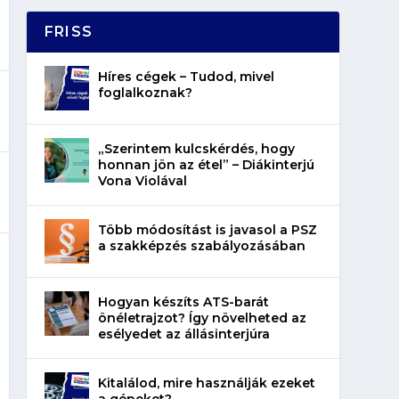
FRISS
Híres cégek – Tudod, mivel
foglalkoznak?
„Szerintem kulcskérdés, hogy
honnan jön az étel” – Diákinterjú
Vona Violával
Több módosítást is javasol a PSZ
a szakképzés szabályozásában
Hogyan készíts ATS-barát
önéletrajzot? Így növelheted az
esélyedet az állásinterjúra
Kitalálod, mire használják ezeket
a gépeket?