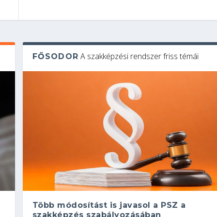
A szakképzési rendszer friss témái
FŐSODOR
Több módosítást is javasol a PSZ a
szakképzés szabályozásában