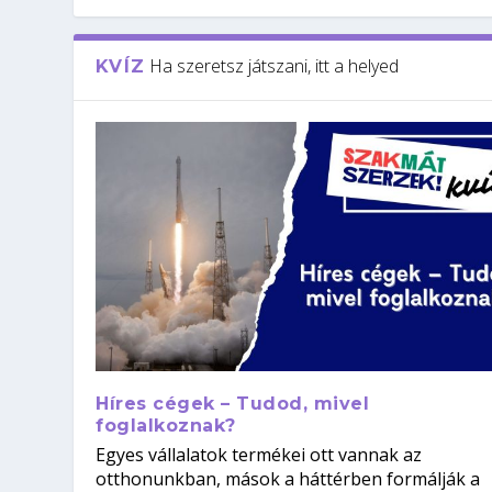
Ha szeretsz játszani, itt a helyed
KVÍZ
Híres cégek – Tudod, mivel
foglalkoznak?
Egyes vállalatok termékei ott vannak az
otthonunkban, mások a háttérben formálják a