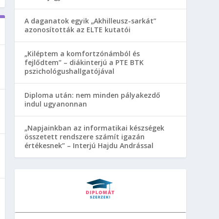
A daganatok egyik „Akhilleusz-sarkát”
azonosították az ELTE kutatói
„Kiléptem a komfortzónámból és
fejlődtem” – diákinterjú a PTE BTK
pszichológushallgatójával
Diploma után: nem minden pályakezdő
indul ugyanonnan
„Napjainkban az informatikai készségek
összetett rendszere számít igazán
értékesnek” – Interjú Hajdu Andrással