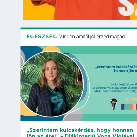
Minden amitől jól érzed magad
EGÉSZSÉG
„Szerintem kulcskérdés, hogy honnan
jön az étel” – Diákinterjú Vona Violával