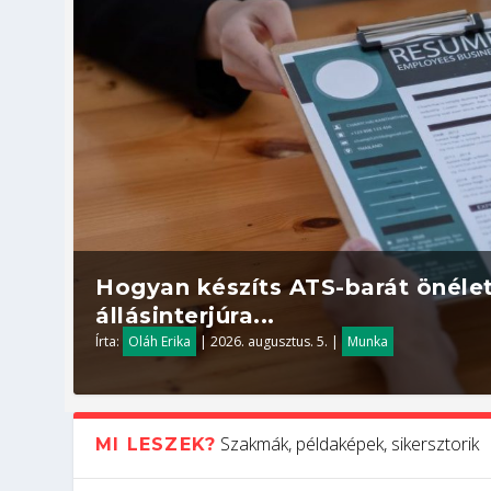
Hogyan készíts ATS-barát önélet
állásinterjúra...
Írta:
Oláh Erika
|
2026. augusztus. 5.
|
Munka
Szakmák, példaképek, sikersztorik
MI LESZEK?