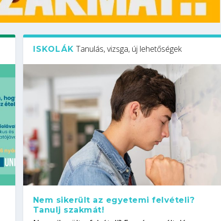
Tanulás, vizsga, új lehetőségek
ISKOLÁK
Nem sikerült az egyetemi felvételi?
Tanulj szakmát!