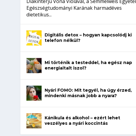
Diákinterjú Vona Violával, a Semmelweis Egyet
Egészségtudományi Karának harmadéves
dietetikus...
Digitális detox – hogyan kapcsolódj ki
telefon nélkül?
Mi történik a testeddel, ha egész nap
energiaitalt iszol?
Nyári FOMO: Mit tegyél, ha úgy érzed,
mindenki másnak jobb a nyara?
Kánikula és alkohol – ezért lehet
veszélyes a nyári koccintás