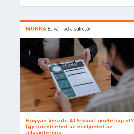
Ez vár rád a suli után
MUNKA
Hogyan készíts ATS-barát önéletrajzot?
Így növelheted az esélyedet az
állásinterjúra