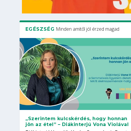
Minden amitől jól érzed magad
EGÉSZSÉG
„Szerintem kulcskérdés, hogy honnan
jön az étel” – Diákinterjú Vona Violával