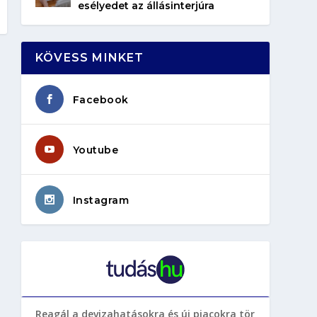
esélyedet az állásinterjúra
KÖVESS MINKET
Facebook
Youtube
Instagram
Reagál a devizahatásokra és új piacokra tör