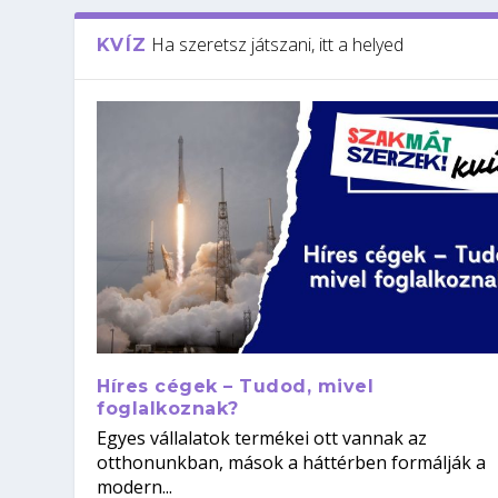
Ha szeretsz játszani, itt a helyed
KVÍZ
Híres cégek – Tudod, mivel
foglalkoznak?
Egyes vállalatok termékei ott vannak az
otthonunkban, mások a háttérben formálják a
modern...