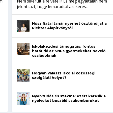
em
Nem sikerült a felvételi? Ez még egyáltalán nem
jelenti azt, hogy lemaradtál a sikeres...
Húsz fiatal tanár nyerhet ösztöndíjat a
Richter Alapítványtól
Iskolakezdési támogatás: fontos
határidő az SNI-s gyermekeket nevelő
családoknak
Hogyan válassz iskolai közösségi
szolgálati helyet?
Nyelvtudás és szakma: ezért keresik a
nyelveket beszélő szakembereket