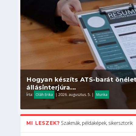
Hogyan készíts ATS-barát önélet
állásinterjúra...
Írta:
Oláh Erika
|
2026. augusztus. 5.
|
Munka
Szakmák, példaképek, sikersztorik
MI LESZEK?