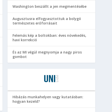
Washington beszállt a jen megmentésébe
Augusztusra elfogyasztottuk a bolygó
természetes erőforrásait
Felemás kép a boltokban: éves növekedés,
havi korrekció
És az MI végül megnyomja a nagy piros
gombot
Hibázás munkahelyen vagy kutatásban:
hogyan kezeld?