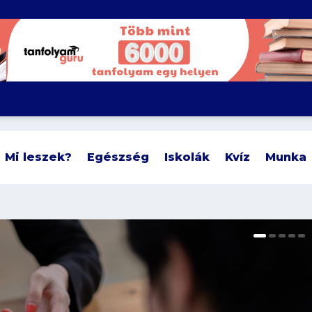
Mi leszek?
Egészség
Iskolák
Kvíz
Munka