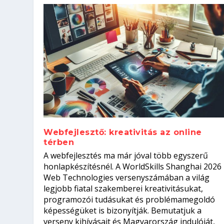
Webfejlesztő: kreativitás az online
térben
Szoftverfejlesztő: verseny kódb
A webfejlesztés ma már jóval több egyszerű
Kitalálod, mire használják ezek
Nem sikerült az egyetemi felvét
el a világversenyt...
Digitális detox – hogyan kapcsol
honlapkészítésnél. A WorldSkills Shanghai 2026
Web Technologies versenyszámában a világ
Írta:
Írta:
Írta:
Írta:
Tóth Mónika
Oláh Erika
Szakmát Szerzek
Oláh Erika
|
|
|
2026. augusztus. 4.
2026. augusztus. 3.
2026. augusztus. 4.
|
2026. augusztus. 3.
|
|
|
Iskolák
Egészség
Kvíz
|
Mi leszek?
legjobb fiatal szakemberei kreativitásukat,
programozói tudásukat és problémamegoldó
képességüket is bizonyítják. Bemutatjuk a
verseny kihívásait és Magyarország indulóját,