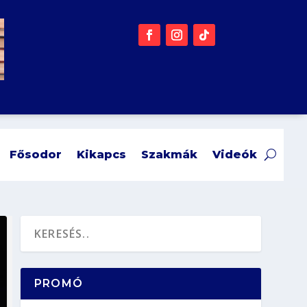
Fősodor
Kikapcs
Szakmák
Videók
PROMÓ