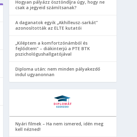
Hogyan pályázz ösztöndíjra úgy, hogy ne
csak a jegyeid számítsanak?
A daganatok egyik „Akhilleusz-sarkát”
azonosították az ELTE kutatói
„Kiléptem a komfortzónámból és
fejlődtem” – diákinterjú a PTE BTK
pszichológushallgatójával
Diploma után: nem minden pályakezdő
indul ugyanonnan
Nyári filmek – Ha nem ismered, idén meg
kell nézned!