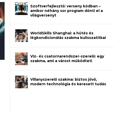
Szoftverfejlesztő: verseny kódban –
amikor néhány sor program dönti el a
világversenyt
WorldSkills Shanghai: a hűtés és
légkondicionálás szakma kulisszatitkai
Víz- és csatornarendszer-szerelő: egy
szakma, ami a várost működteti
an – amikor néhány sor program dönti
Villanyszerelő szakma: biztos jövő,
modern technológia és keresett tudás
et a gépeket?
eli? Tanulj szakmát!
ódj ki telefon nélkül?