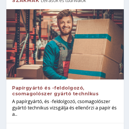
Leírások és tudnivalók
SZAKMÁK
Papírgyártó és -feldolgozó,
csomagolószer gyártó technikus
A papírgyártó, és -feldolgozó, csomagolószer
gyártó technikus vizsgálja és ellenőrzi a papír és
a...