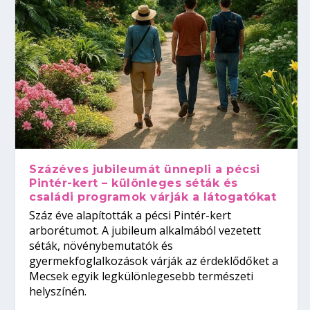
Százéves jubileumát ünnepli a pécsi
Pintér-kert – különleges séták és
családi programok várják a látogatókat
Száz éve alapították a pécsi Pintér-kert
arborétumot. A jubileum alkalmából vezetett
séták, növénybemutatók és
gyermekfoglalkozások várják az érdeklődőket a
Mecsek egyik legkülönlegesebb természeti
helyszínén.