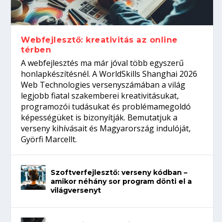
Így növelheted az esélyedet az
gépeket?
Tanulj szakmát!
amikor néhány sor program dönti el a
állásinterjúra...
világversenyt...
Webfejlesztő: kreativitás az online
térben
A webfejlesztés ma már jóval több egyszerű
honlapkészítésnél. A WorldSkills Shanghai 2026
Web Technologies versenyszámában a világ
legjobb fiatal szakemberei kreativitásukat,
programozói tudásukat és problémamegoldó
képességüket is bizonyítják. Bemutatjuk a
verseny kihívásait és Magyarország indulóját,
Györfi Marcellt.
Szoftverfejlesztő: verseny kódban –
amikor néhány sor program dönti el a
világversenyt