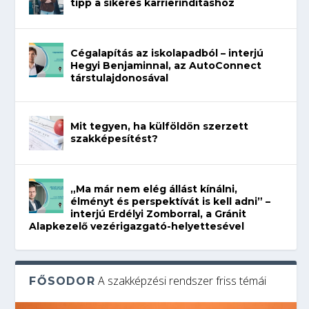
tipp a sikeres karrierindításhoz
Cégalapítás az iskolapadból – interjú
Hegyi Benjaminnal, az AutoConnect
társtulajdonosával
Mit tegyen, ha külföldön szerzett
szakképesítést?
„Ma már nem elég állást kínálni,
élményt és perspektívát is kell adni” –
interjú Erdélyi Zomborral, a Gránit
Alapkezelő vezérigazgató-helyettesével
A szakképzési rendszer friss témái
FŐSODOR