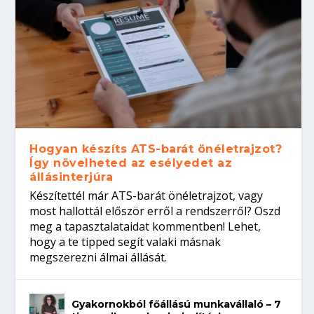
Hogyan készíts ATS-barát önéletrajzot?
Így növelheted az esélyedet az
állásinterjúra
Készítettél már ATS-barát önéletrajzot, vagy
most hallottál először erről a rendszerről? Oszd
meg a tapasztalataidat kommentben! Lehet,
hogy a te tipped segít valaki másnak
megszerezni álmai állását.
Gyakornokból főállású munkavállaló – 7