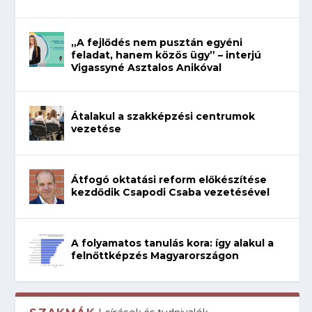
„A fejlődés nem pusztán egyéni
feladat, hanem közös ügy” – interjú
Vigassyné Asztalos Anikóval
Átalakul a szakképzési centrumok
vezetése
Átfogó oktatási reform előkészítése
kezdődik Csapodi Csaba vezetésével
A folyamatos tanulás kora: így alakul a
felnőttképzés Magyarországon