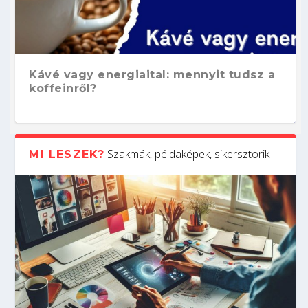
Kávé vagy energiaital: mennyit tudsz a
koffeinről?
Szakmák, példaképek, sikersztorik
MI LESZEK?
Hogyan készíts ATS-barát önéletrajzot?
Kitalálod, mire használják ezeket a
Nem sikerült az egyetemi felvételi?
Szoftverfejlesztő: verseny kódban –