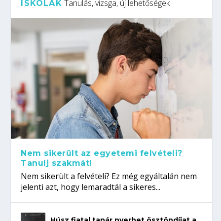
Tanulás, vizsga, új lehetőségek
ISKOLÁK
Nem sikerült az egyetemi felvételi?
Tanulj szakmát!
Nem sikerült a felvételi? Ez még egyáltalán nem
jelenti azt, hogy lemaradtál a sikeres...
Húsz fiatal tanár nyerhet ösztöndíjat a