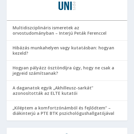
Multidiszciplináris ismeretek az
orvostudományban – Interjú Peták Ferenccel
Hibázás munkahelyen vagy kutatásban: hogyan
kezeld?
Hogyan pályázz ösztöndíjra úgy, hogy ne csak a
jegyeid számítsanak?
A daganatok egyik „Akhilleusz-sarkát”
azonosították az ELTE kutatói
„Kiléptem a komfortzónámból és fejlődtem” –
diákinterjú a PTE BTK pszichológushallgatójával